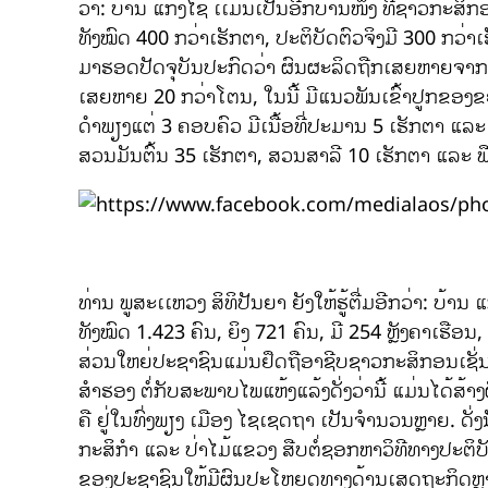
ວ່າ: ບ້ານ ແກ້ງໄຊ ເເມ່ນເປັນອີກບ້ານໜຶ່ງ ທີ່ຊາວກະສິກອ
ທັງໝົດ 400 ກວ່າເຮັກຕາ, ປະຕິບັດຕົວຈິງມີ 300 ກວ່
ມາຮອດປັດຈຸບັນປະກົດວ່າ ຜົນຜະລິດຖືກເສຍຫາຍຈາກໄພ
ເສຍຫາຍ 20 ກວ່າໂຕນ, ໃນນີ້ ມີແນວພັນເຂົ້າປູກຂອງຂ
ດຳພຽງແຕ່ 3 ຄອບຄົວ ມີເນື້ອທີ່ປະມານ 5 ເຮັກຕາ ແລະ ກ
ສວນມັນຕົ້ນ 35 ເຮັກຕາ, ສວນສາລີ 10 ເຮັກຕາ ແລະ 
ທ່ານ ພູສະເເຫວງ ສິທິປັນຍາ ຍັງໃຫ້ຮູ້ຕື່ມອີກວ່າ: ບ້ານ
ທັງໝົດ 1.423 ຄົນ, ຍິງ 721 ຄົນ, ມີ 254 ຫຼັງຄາເຮືອ
ສ່ວນໃຫຍ່ປະຊາຊົນແມ່ນຢຶດຖືອາຊີບຊາວກະສິກອນເຊັ່ນ:
ສຳຮອງ ຕໍ່ກັບສະພາບໄພແຫ້ງແລ້ງດັ່ງວ່ານີ້ ແມ່ນໄດ້ສ້າ
ຄື ຢູ່ໃນທົ່ງພຽງ ເມືອງ ໄຊເຊດຖາ ເປັນຈຳນວນຫຼາຍ. ດັ່ງນ
ກະສິກຳ ແລະ ປ່າໄມ້ແຂວງ ສືບຕໍ່ຊອກຫາວິທີທາງປະຕິ
ຂອງປະຊາຊົນໃຫ້ມີຜົນປະໂຫຍດທາງດ້ານເສດຖະກິດຫຼາ