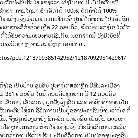
ນຖືກປະສົບກັບໄພແຫ້ງແລ້ງ ເຊິ່ງໃນບ້ານນີ້ ມີເນື້ອທີ່ນາປີ
າເຮັກຕາ, ການໄຖນາ ສຳເລັດໄດ້ 100%, ຕົກກ້າໄດ້ 100%
ແຫ້ງແລ້ງ ມີປະເພດແນວພັນເຂົ້າປູກທີ່ໄດ້ຫວ່ານໄປແລ້ວຖືກ
ະແໜງກະສິກຳຊ່ວຍເຫຼືອ 22 ຄອບຄົວ, ໝົດບ້ານແກ້ງໄຊ ໄດ້ປັກ
ໍ່ໄດ້ຮັບຄວາມເສຍຫາຍເຊັ່ນກັນ. ນອກຈາກນີ້ ຍັງມີເນື່ອທີ່
ພືດຊະນິດຕ່າງໆຈຳນວນໜຶ່ງຖືກເສຍຫາຍ .
 ແກ້ງໄຊ ເປັນບ້ານ ຊຸມຊົນ ຢູ່ຫ່າງໄກສອກຫຼີກ ມີພົນລະເມືອງ
ນ, ມີ 351 ຄອບຄົວ ໃນນີ້ ຄອບຄົວທຸກຍາກ ມີ 12 ຄອບຄົວ
 ເຮັດນາ, ເຮັດສວນ, ປູກຝັງລ້ຽງສັດ ແລະ ອາຊິບຄ້າຂາຍເປັນ
ງຜົນກະທົບໃຫ້ແກ່ ຊີວິດການເປັນຢູ່ຂອງປະຊາຊົນບ້ານແກ້ງໄຊ ກໍ່
ັ້ນ, ຈຶ່ງຮຽກຮ້ອງມາຍັງ ພັກ-ລັດ ແຕ່ລະຂັ້ນ ເປັນຕົ້ນ ພະແນກ
ບັດໂຄງການກະກຽມຕ້ານໄພແຫ້ງແລ້ງ ເພື່ອສົ່ງເສີມການຜະລິດ
ຍກວ່າການເຮັດນາ ຮັບປະກັນຊີວິດການເປັນຢູ່ຂອງປະຊາຊົນ