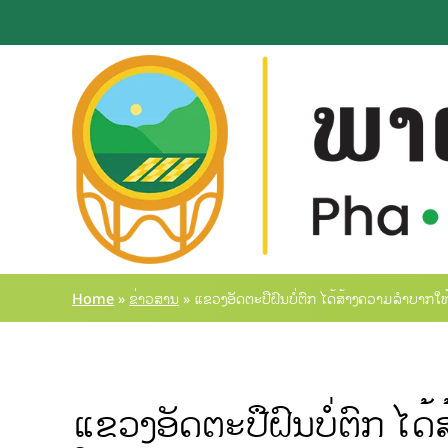
Home
»
ຂ່າວສານ
»
ແຂວງອັດຕະປືຝົນບໍ່ຕົກ ໄດ້ສ້າງຄວາມລຳບາກໃ
ແຂວງອັດຕະປືຝົນບໍ່ຕົກ ໄ