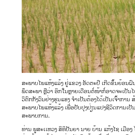
ສະພາບໄພແຫ້ງແລ້ງ ຢູ່ແຂວງ ອັດຕະປື ເກີດຂຶ້ນຍ້ອນຝົນບ
ພຶດສະພາ ຫຼືວ່າ ອິກໃນຫຼາຍເດືອນຕໍ່ໜ້າກໍ່ອາດຈະເປັ
ວິຕົກກັງວົນຢ່າງຮຸນແຮງ ຈຳເປັນຕ້ອງໄດ້ເປັນເຈົ້າການ
ສະພາບໄພແຫ້ງແລ້ງ ເພື່ອປັບປຸງປ່ຽນແປງຊີວິດການເປັນຢູ
ສະພາບການ.
ທ່ານ ພູສະເເຫວງ ສິທິປັນຍາ ນາຍ ບ້ານ ແກ້ງໄຊ ເມືອງ