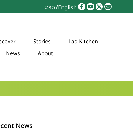
ລາວ
English
scover
Stories
Lao Kitchen
News
About
ecent News