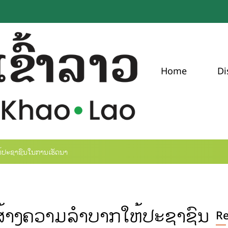
Home
Di
ຫ້ປະຊາຊົນໃນການເຮັດນາ
ດ້ສ້າງຄວາມລຳບາກໃຫ້ປະຊາຊົນ
R