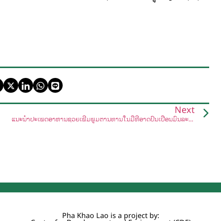
Next
ແນະນຳປະເພດອາຫານຊ່ວຍເພີ່ມພູມຕ້ານທານໃນມື້ທີ່ອາດປົນເປື້ອນມົນລະພິດ
Pha Khao Lao is a project by: