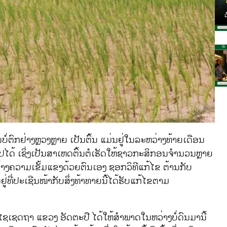
ໍ່ຕົກຢ່າງຫຼວງຫຼາຍ ເປັນຕົ້ນ ແມ່ນຢູ່ໃນລະຫວ່າງທ້າຍເດືອນ
ນໄປໄດ້ ເຊິ່ງເປັນສາເຫດຕົ້ນຕໍເຮັດໃຫ້ຊາວກະສິກອນຈຳນວນຫຼາຍ
 ສ້າງຄວາມເຂັ້ມແຂງດ້ວຍຕົນເອງ ຊອກວິທີແກ້ໄຂ ຕ້ານກັບ
່ທີ່ປະເຊີນໜ້າກັບສິ່ງທ້າທາຍນີ້ໄດ້ຮັບແກ້ໄຂຕາມ
 ໄຊເຊດຖາ ແຂວງ ອັດຕະປື ໄດ້ໃຫ້ສຳພາດໃນຫວ່າງບໍ່ດົນມານີ້