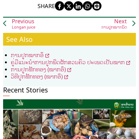
SHARE
Previous
Next
Longan juice
ການປູກໝາກນັດ
See Also
ການປູກໝາກອຶ
ຄູ່ມືແນະນໍາການປູກພືດຜັກສວນຄົວ ປະເພດເປັນໝາກ
ການປູກຟັກທອງ (ໝາກອຶ)
ວິທີປູກຟັກທອງ (ໝາກອຶ)
Recent Stories