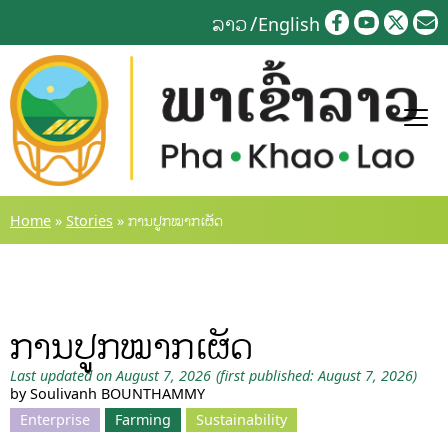
Skip
ລາວ
English
to
content
Home
»
Stories
»
ການປູກໝາກເຜັດ
ການປູກໝາກເຜັດ
Last updated on August 7, 2026
(first published: August 7, 2026)
by Soulivanh BOUNTHAMMY
Enterprise
Farming
Sustainability