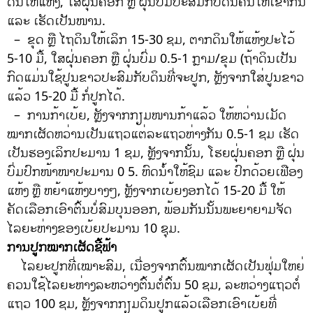
ດິນໃຫ້ແຫ້ງ, ໃສ່ຝຸ່ນຄອກ ຫຼື ຝຸ່ນບົ່ມປະສົມກັບດິນຄົນໃຫ້ເຂົ້າກັນ
ແລະ ເຮັດເປັນໜານ.
– ຂຸດ ຫຼື ໄຖດິນໃຫ້ເລິກ 15-30 ຊມ, ຕາກດິນໃຫ້ແຫ້ງປະໄວ້
5-10 ມື້, ໃສຝຸ່ນຄອກ ຫຼື ຝຸ່ນບົ່ມ 0.5-1 ກຼາມ/ຂຸມ (ຖ້າດິນເປັນ
ກົດແມ່ນໃຊ້ປູນຂາວປະສົມກັບດິນທີ່ຈະປູກ, ຫຼັງຈາກໃສ່ປູນຂາວ
ແລ້ວ 15-20 ມື້ ກໍ່ປູກໄດ້.
– ການກ້າເບ້ຍ, ຫຼັງຈາກກຽມໜານກ້າແລ້ວ ໃຫ້ຫວ່ານເມັດ
ໝາກເຜັດຫວ່ານເປັນແຖວແຕ່ລະແຖວຫ່າງກັນ 0.5-1 ຊມ ເຮັດ
ເປັນຮອງເລິກປະມານ 1 ຊມ, ຫຼັງຈາກນັ້ນ, ໂຮຍຝຸ່ນຄອກ ຫຼື ຝຸ່ນ
ບົ່ມປົກໜ້າໜາປະມານ 0 5. ຫົດນໍ້າໃຫ້ຊົມ ແລະ ປົກດ້ວຍເຟືອງ
ແຫ້ງ ຫຼື ຫຍ້າແຫ້ງບາງໆ, ຫຼັງຈາກເບ້ຍງອກໄດ້ 15-20 ມື້ ໃຫ້
ຄັດເລືອກເອົາຕົ້ນບໍ່ສົມບຸນອອກ, ພ້ອມກັນນັ້ນພະຍາຍາມຈັດ
ໄລຍະຫ່າງຂອງເບ້ຍປະມານ 10 ຊຸມ.
ການປູກໝາກເຜັດຊີ້ຟ້າ
ໄລຍະປູກທີ່ເໝາະສົມ, ເນື່ອງຈາກຕົ້ນໝາກເຜັດເປັນຟຸ່ມໃຫຍ່
ຄວນໃຊ້ໄລຍະຫ່າງລະຫວ່າງຕົ້ນຕໍ່ຕົ້ນ 50 ຊມ, ລະຫວ່າງແຖວຕໍ່
ແຖວ 100 ຊມ, ຫຼັງຈາກກຽມດິນປູກແລ້ວເລືອກເອົາເບ້ຍທີ່