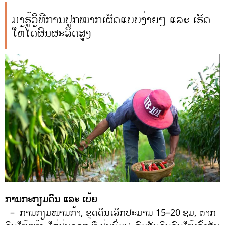
ມາຮູ້ວິທີການປູກໝາກເຜັດແບບງ່າຍໆ ແລະ ເຮັດ
ໃຫ້ໄດ້ຜົນຜະລິດສູງ
ການກະກຽມດິນ ແລະ ເບ້ຍ
– ການກຽມໜານກ້າ, ຂຸດດິນເລິກປະມານ 15–20 ຊມ, ຕາກ