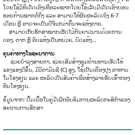
ໂດຍໃຊ້ວິທີ່ເດັດເອົງເທື່ອລະໝາກໂດຍໃຊ້ເລັບມືເດັດເອົາບ່ອນ
ຮອຍກ້ານໝາກຕໍ່ກິ່ງ ແລະ ສາມາດໃຫ້ຜົນຜະລິດເຖິງ 6-7
ເດືອນ ຫຼື ອາດຈະເປັນປີຈົນກວ່າຕົ້ນຈະແຫ້ງຕາຍ.
ສາມາດເກັບຮັກສາໝາກເຜັດໄວ້ກິນຍາວນານດ້ວຍການ
ດອງ, ຕາກ ຫຼື ອົບແຫ້ງເປັນຫນ່ວຍ, ບົດແຫ້ງ…
ຄຸນຄ່າທາງໂພຊະນາການ
ຊ່ວຍບໍາລຸງສາຍຕາ, ຊ່ວຍເສີມສ້າງພູມຕ້ານທານເຮັດໃຫ້
ແຂງແຮງດີຂຶ້ນ, ມີວິຕາມິນຊີ (C) ສູງ, ໃຊ້ເປັນເຄື່ອງປຸງ ອາຫານ
ໃນໂຮງຮຽນ ແລະ ຜະລິດເປັນສິນຄ້າເພື່ອສ້າງລາຍຮັບເຂົ້າກອງ
ທຶນໂຮງຮຽນ.
ຂໍ້ມູນຈາກ: ປື້ມເນື້ອໃນຄູ່ມືເຝິກອົບຮົມການຜະລິດກະສິກໍາຂອງ
ສະຖານການສຶກສາ