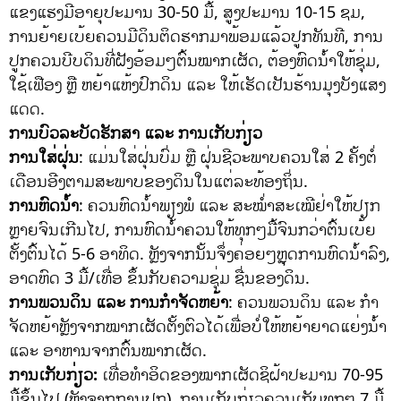
ແຂງແຮງມີອາຍຸປະມານ 30-50 ມື້, ສູງປະມານ 10-15 ຊມ,
ການຍ້າຍເບ້ຍຄວນມີດິນຕິດຮາກມາພ້ອມແລ້ວປູກທັນທີ, ການ
ປູກຄວນບີບດິນທີ່ຝັງອ້ອມໆຕົ້ນໝາກເຜັດ, ຕ້ອງຫົດນໍ້າໃຫ້ຊຸ່ມ,
ໃຊ້ເຟືອງ ຫຼື ຫຍ້າແຫ້ງປົກດິນ ແລະ ໃຫ້ເຮັດເປັນຮ້ານມຸງບັງແສງ
ແດດ.
ການບົວລະບັດຮັກສາ ແລະ ການເກັບກ່ຽວ
ການໃສ່ຝຸ່ນ
: ແມ່ນໃສ່ຝຸ່ນບົ່ມ ຫຼື ຝຸ່ນຊີວະພາບຄວນໃສ່ 2 ຄັ້ງຕໍ່
ເດືອນອີງຕາມສະພາບຂອງດິນໃນແຕ່ລະທ້ອງຖິ່ນ.
ການຫົດນໍ້າ
: ຄວນຫົດນ້ໍາພຽງພໍ ແລະ ສະໝໍ່າສະເໝີຢ່າໃຫ້ປຽກ
ຫຼາຍຈົນເກີນໄປ, ການຫົດນໍ້າຄວນໃຫ້ທຸກໆມື້ຈົນກວ່າຕົ້ນເບ້ຍ
ຕັ້ງຕົ້ນໄດ້ 5-6 ອາທິດ. ຫຼັງຈາກນັ້ນຈຶ່ງຄ່ອຍໆຫຼຸດການຫົດນ້ໍາລົງ,
ອາດຫົດ 3 ມື້/ເທື່ອ ຂຶ້ນກັບຄວາມຊຸ່ມ ຊື່ນຂອງດິນ.
ການພວນດິນ ແລະ ການກໍາຈັດຫຍ້າ
: ຄວນພວນດິນ ແລະ ກໍາ
ຈັດຫຍ້າຫຼັງຈາກໝາກເຜັດຕັ້ງຕົວໄດ້ເພື່ອບໍ່ໃຫ້ຫຍ້າຍາດແຍ່ງນ້ໍາ
ແລະ ອາຫານຈາກຕົ້ນໝາກເຜັດ.
ການເກັບກ່ຽວ:
ເທື່ອທໍາອິດຂອງໝາກເຜັດຊິຝ້າປະມານ 70-95
ມື້ຂຶ້ນໄປ (ຫຼັງຈາກການປູກ), ການເກັບກ່ຽວຄວນເກັບທຸກໆ 7 ມື້