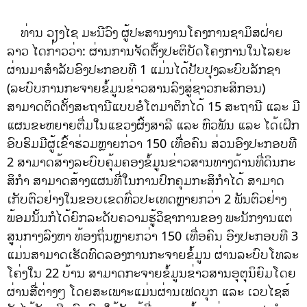
ທ່ານ ວຽງໄຊ ມະນີວົງ ຜູ້ປະສານງານໂຄງການຊາມິສຝ່າຍ
ລາວ ໄດກ່າວວ່າ: ຜ່ານການຈັດຕັ້ງປະຕິບັດໂຄງການໃນໄລຍະ
ຜ່ານມາສຳລັບອົງປະກອບທີ 1 ແມ່ນໄດ້ປັບປຸງລະບົບລັກຊາ
(ລະບົບການກະຈາຍຂໍ້ມູນຂ່າວສານລົງສູ່ຊາວກະສິກອນ)
ສາມາດຕິດຕັ້ງສະຖານີແບບອໍໂຕມາຕິກໄດ້ 15 ສະຖານີ ແລະ ມີ
ແຜນຂະຫຍາຍຕື່ມໃນແຂວງຜົ້ງສາລີ ແລະ ຫົວພັນ ແລະ ໄດ້ເຝິກ
ອົບຮົມມີຜູ້ເຂົ້າຮ່ວມຫຼາຍກ່ວາ 150 ເທື່ອຄົນ ສ່ວນອົງປະກອບທີ
2 ສາມາດສ້າງລະບົບຄຸ້ມຄອງຂໍ້ມູນຂ່າວສານທາງດ້ານທີ່ດິນກະ
ສິກໍາ ສາມາດສ້າງແຜນທີ່ໃນການປົກຄຸມກະສິກໍາໄດ້ ສາມາດ
ເກັບຕົວຢ່າງໃນຂອບເຂດທົ່ວປະເທດຫຼາຍກວ່າ 2 ພັນຕົວຢ່າງ
ພ້ອມນັ້ນກໍໄດ້ຍົກລະດັບຄວາມຮູ້ວິຊາການຂອງ ພະນັກງານແຕ່
ສູນກາງລົງຫາ ທ້ອງຖິ່ນຫຼາຍກວ່າ 150 ເທື່ອຄົນ ອົງປະກອບທີ 3
ແມ່ນສາມາດເຮັດທົດລອງການກະຈາຍຂໍ້ມູນ ຜ່ານລະບົບໂທລະ
ໂຄ່ງໃນ 22 ບ້ານ ສາມາດກະຈາຍຂໍ້ມູນຂ່າວສານອຸຕຸນິຍົມໂດຍ
ຜ່ານສື່ຕ່າງໆ ໂດຍສະເພາະແມ່ນຜ່ານເຟດບຸກ ແລະ ເວບໄຊສ໌