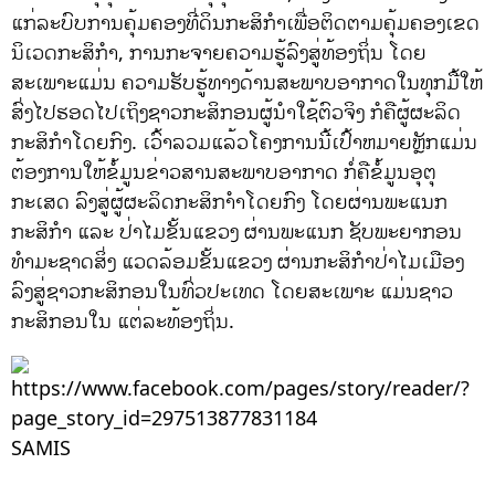
ແກ່ລະບົບການຄຸ້ມຄອງທີ່ດິນກະສິກໍາເພື່ອຕິດຕາມຄຸ້ມຄອງເຂດ
ນິເວດກະສິກໍາ, ການກະຈາຍຄວາມຮູ້ລົງສູ່ທ້ອງຖິ່ນ ໂດຍ
ສະເພາະແມ່ນ ຄວາມຮັບຮູ້ທາງດ້ານສະພາບອາກາດໃນທຸກມື້ໃຫ້
ສົ່ງໄປຮອດໄປເຖິງຊາວກະສິກອນຜູ້ນໍາໃຊ້ຕົວຈິງ ກໍຄືຜູ້ຜະລິດ
ກະສິກໍາໂດຍກົງ. ເວົ້າລວມແລ້ວໂຄງການນີ້ເປົ້າຫມາຍຫຼັກແມ່ນ
ຕ້ອງການໃຫ້ຂໍ້ມູນຂ່າວສານສະພາບອາກາດ ກໍ່ຄືຂໍ້ມູນອຸຕຸ
ກະເສດ ລົງສູ່ຜູ້ຜະລິດກະສິກາຳໂດຍກົງ ໂດຍຜ່ານພະແນກ
ກະສິກຳ ແລະ ປ່າໄມຂັ້ນແຂວງ ຜ່ານພະແນກ ຊັບພະຍາກອນ
ທໍາມະຊາດສິ່ງ ແວດລ້ອມຂັ້ນແຂວງ ຜ່ານກະສິກຳປ່າໄມເມືອງ
ລົງສູ່ຊາວກະສິກອນໃນທົ່ວປະເທດ ໂດຍສະເພາະ ແມ່ນຊາວ
ກະສິກອນໃນ ແຕ່ລະທ້ອງຖິ່ນ.
SAMIS