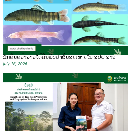
ນັກຄົ້ນຄວ້າລາວໄດ້ຄົ້ນພົບປາຜັ່ນສະເພາະໃນ ສປປ ລາວ
July 16, 2026