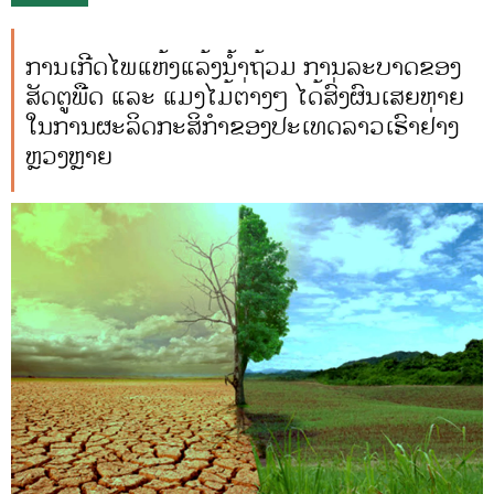
ການເກີດໄພແຫ້ງແລ້ງນໍ້າຖ້ວມ ການລະບາດຂອງ
ສັດຕູພືດ ແລະ ແມງໄມ້ຕ່າງໆ ໄດ້ສົ່ງຜົນເສຍຫາຍ
ໃນການຜະລິດກະສິກຳຂອງປະເທດລາວເຮົາຢ່າງ
ຫຼວງຫຼາຍ