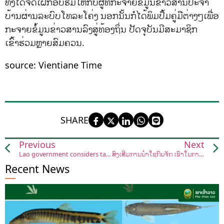
ທັງໄດ້ຈັດເຝິກອົບຮົມໃຫ້ກັບຜູ້ທີ່ກະຈາຍຂໍ້ມູນຂ່າວສານປະຈຳ
ບ້ານຜ່ານລະບົບໂທລະໂຄ່ງ ນອກນັ້ນກໍໄດ້ພິມປຶ້ມຄູ່ມືຕ່າງໆເພື່ອ
ກະຈາຍຂໍ້ມູນຂ່າວສານລົງສູ່ທ້ອງຖິ່ນ ປັດຈຸບັນມີສະມາຊິກ
ເຂົ້າຮ່ວມຫຼາຍສົມຄວນ.
source: Vientiane Time
SHARE
Previous
Next
Lao government considers tax to protect environment
ສົ່ງເສີມການນຳໃຊ້ກົນຈັກ ເຂົ້າໃນການຜະລິດກະສິກຳ
Recent News