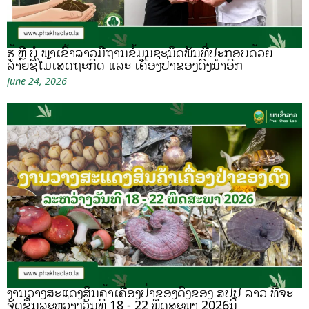
ຮູ້ ຫຼື ບໍ ພາເຂົ້າລາວມີຖານຂໍ້ມູນຊະນິດພັນທີ່ປະກອບດ້ວຍ
ລາຍຊື່ໄມ້ເສດຖະກິດ ແລະ ເຄື່ອງປ່າຂອງດົງນຳອີກ
June 24, 2026
ງານວາງສະແດງສິນຄ້າເຄື່ອງປ່າຂອງດົງຂອງ ສປປ ລາວ ທີ່ຈະ
ຈັດຂຶ້ນລະຫວ່າງວັນທີ 18 - 22 ພຶດສະພາ 2026ນີ້