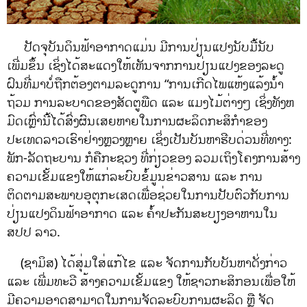
ປັດຈຸບັນດິນຟ້າອາກາດແມ່ນ ມີການປ່ຽນແປງນັບມື້ນັບ
ເພີ່ມຂຶ້ນ ເຊິ່ງໄດ້ສະແດງໃຫ້ເຫັນຈາກການປ່ຽນແປງຂອງລະດູ
ຝົນທີ່ມາບໍ່ຖືກຕ້ອງຕາມລະດູການ “ການເກີດໄພແຫ້ງແລ້ງນໍ້າ
ຖ້ວມ ການລະບາດຂອງສັດຕູພືດ ແລະ ແມງໄມ້ຕ່າງໆ ເຊິ່ງທັງຫ
ມົດເຫຼົ່ານີ້ໄດ້ສົ່ງຜົນເສຍຫາຍໃນການຜະລິດກະສິກຳຂອງ
ປະເທດລາວເຮົາຢ່າງຫຼວງຫຼາຍ ເຊິ່ງເປັນບັນຫາຮີບດ່ວນທີ່ທາງ:
ພັກ-ລັດຖະບານ ກໍຄືກະຊວງ ທີ່ກ່ຽວຂອງ ລວມເຖິງໂຄງການສ້າງ
ຄວາມເຂັ້ມແຂງໃຫ້ແກ່ລະບົບຂໍ້ມູນຂ່າວສານ ແລະ ການ
ຕິດຕາມສະພາບອຸຕຸກະເສດເພື່ອຊ່ວຍໃນການປັບຕົວກັບການ
ປ່ຽນແປງດິນຟ້າອາກາດ ແລະ ຄໍ້າປະກັນສະບຽງອາຫານໃນ
ສປປ ລາວ.
(ຊາມິສ) ໄດ້ສຸ່ມໃສ່ແກ້ໄຂ ແລະ ຈັດການກັບບັນຫາດັ່ງກ່າວ
ແລະ ເພີ່ມທະວີ ສ້າງຄວາມເຂັ້ມແຂງ ໃຫ້ຊາວກະສິກອນເພື່ອໃຫ້
ມີຄວາມອາດສາມາດໃນການຈັດລະບົບການຜະລິດ ຫຼື ຈັດ