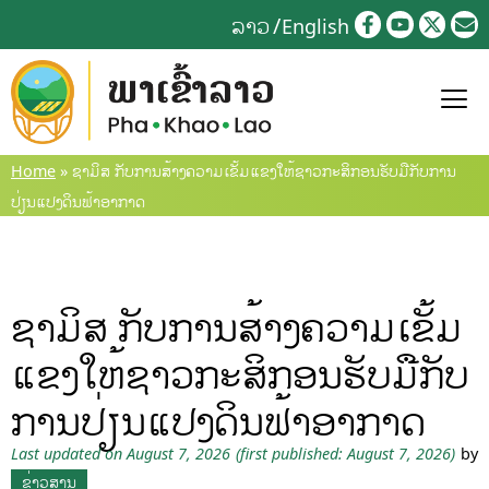
Skip
ລາວ
English
to
content
Home
»
ຊາມິສ ກັບການສ້າງຄວາມເຂັ້ມແຂງໃຫ້ຊາວກະສິກອນຮັບມືກັບການ
ປ່ຽນແປງດິນຟ້າອາກາດ
ຊາມິສ ກັບການສ້າງຄວາມເຂັ້ມ
ແຂງໃຫ້ຊາວກະສິກອນຮັບມືກັບ
ການປ່ຽນແປງດິນຟ້າອາກາດ
Last updated on August 7, 2026
(first published: August 7, 2026)
by
ຂ່າວສານ