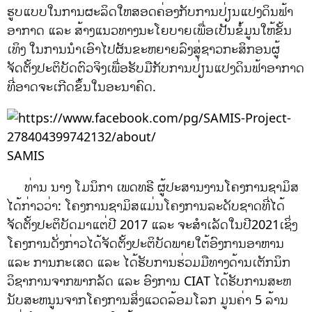
ຮູບແບບໃນການຜະລິດໃຫສອດຄ່ອງກັບການປ່ຽນແປງດິນຟ້າ
ອາກາດ ແລະ ສ້າງແນວທາງນະໂຍບາຍເພື່ອເປັນຂໍ້ມູນໃຫ້ຂັ້ນ
ເທິງ ໃນການນໍາເອົາໄປຜັນຂະຫຍາຍລົງສູ່ຊາວກະສິກອນຜູ້
ຈັດຕັ້ງປະຕິບັດຕົວຈິງເພື່ອຮັບມືກັບການປ່ຽນແປງດິນຟ້າອາກາດ
ທີ່ອາດຈະເກີດຂຶ້ນໃນອະນາຄົດ.
SAMIS
ທ່ານ ນາງ ໂມນິກາ ເພດທຣີ ຜູ້ປະສານງານໂຄງການຊາມິສ
ໄດ້ກ່າວວ່າ: ໂຄງການຊາມິສແມ່ນໂຄງການລະດັບຊາດທີ່ໄດ້
ຈັດຕັ້ງປະຕິບັດມາແຕ່ປີ 2017 ແລະ ຈະສຳເລັດໃນປີ2021ເຊິ່ງ
ໂຄງການດັ່ງກ່າວໄດ້ຈັດຕັ້ງປະຕິບັດພາຍໃຕ້ອົງການອາຫານ
ແລະ ການກະເສດ ແລະ ໄດ້ຮັບການຮ່ວມມືທາງດ້ານເຕັກນິກ
ວິຊາການຈາກພາກລັດ ແລະ ອົງການ CIAT ໄດ້ຮັບການສະຫ
ນັບສະຫນູນຈາກໂຄງການສິ່ງແວດລ້ອມໂລກ ມູນຄ່າ 5 ລ້ານ