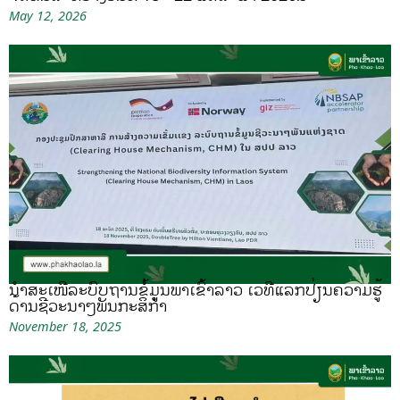
May 12, 2026
ນຳສະເໜີລະບົບຖານຂໍ້ມູນພາເຂົ້າລາວ ເວທີແລກປ່ຽນຄວາມຮູ້
ດ້ານຊີວະນາໆພັນກະສິກຳ
November 18, 2025