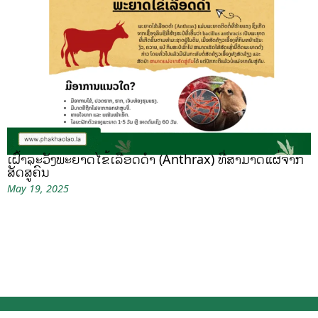
ເຝົ້າລະວັງພະຍາດໄຂ້ເລືອດດຳ (Anthrax) ທີ່ສາມາດແຜ່ຈາກ
ສັດສູ່ຄົນ
May 19, 2025