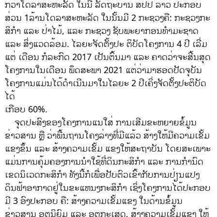
ກວ່າໂດລາສະຫະລັດ ໃນນີ້ ລັດຖະບານ ສປປ ລາວ ປະກອບ
ສ່ວນ 1ລ້ານໂດລາສະຫະລັດ ໃນນັ້ນມີ 2 ກະຊວງຄື: ກະຊວງກະ
ສິກໍາ ແລະ ປ່າໄມ້, ແລະ ກະຊວງ ຊັບພະຍາກອນທໍາມະຊາດ
ແລະ ສິ່ງແວດລ້ອມ. ໄລຍະຈັດຕັ້ງປະ ຕິບັດໂຄງການ 4 ປີ ເລີ່ມ
ແຕ່ ເດືອນ ກໍລະກົດ 2017 ເປັນຕົ້ນມາ ແລະ ຄາດວ່າຈະສີ້ນສຸດ
ໂຄງການໃນເດືອນ ພຶດສະພາ 2021 ແຕ່ວ່າມາຮອດປັດຈຸບັນ
ໂຄງການແມ່ນໄດ້ດໍາເນີນມາໃນໄລຍະ 2 ປີເຄິ່ງຈັດຕັ້ງປະຕິບັດ
ໄດ້
ເກືອບ 60%.
ຈຸດປະສົງຂອງໂຄງການແນໃສ່ ການເສີມຂະຫຍາຍຂໍ້ມູນ
ຂ່າວສານ ຫຼື ວ່າພື້ນຖານໂຄງລ່າງທີ່ມີແລ້ວ ສ້າງໃຫ້ມີຄວາມເຂັ້ມ
ແຂງຂຶ້ນ ແລະ ສ້າງຄວາມເຂັ້ມ ແຂງໃຫ້ສະຖາບັນ ໂດຍສະເພາະ
ແມ່ນການຄຸ້ມຄອງການນໍາໃຊ້ທີ່ດິນກະສິກໍາ ແລະ ການກໍານົດ
ເຂດນິເວດກະສິກໍາ ທັງນີ້ກໍເພື່ອປັບຕົວເຂົ້າກັບການປ່ຽນແປງ
ດິນຟ້າອາກາດຢູ່ໃນຂະແຫນງກະສິກໍາ ເຊິ່ງໂຄງການໄດ້ປະກອບ
ມີ 3 ອົງປະກອບ ຄື: ສ້າງຄວາມເຂັ້ມແຂງ ໃນດ້ານຂໍ້ມູນ
ຂ່າວສານ ອຸຕຸນິຍົມ ແລະ ອຸຕຸກະເສດ, ສ້າງຄວາມເຂັ້ມແຂງ ໃຫ້