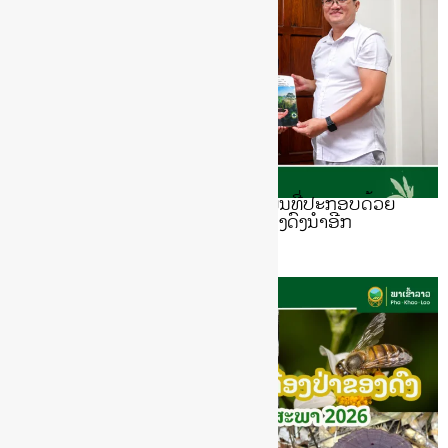
ຮູ້ ຫຼື ບໍ ພາເຂົ້າລາວມີຖານຂໍ້ມູນຊະນິດພັນທີ່ປະກອບດ້ວຍ
ລາຍຊື່ໄມ້ເສດຖະກິດ ແລະ ເຄື່ອງປ່າຂອງດົງນຳອີກ
June 24, 2026