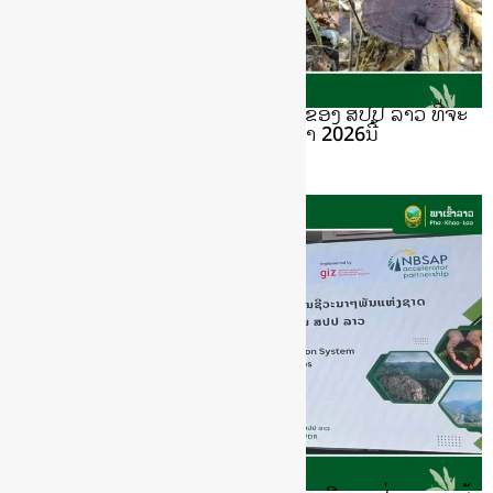
ງານວາງສະແດງສິນຄ້າເຄື່ອງປ່າຂອງດົງຂອງ ສປປ ລາວ ທີ່ຈະ
ຈັດຂຶ້ນລະຫວ່າງວັນທີ 18 - 22 ພຶດສະພາ 2026ນີ້
May 12, 2026