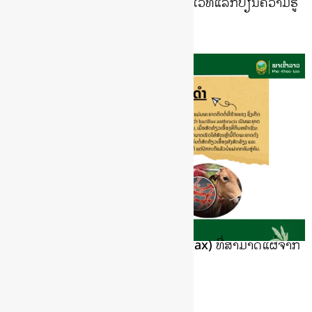
ນຳສະເໜີລະບົບຖານຂໍ້ມູນພາເຂົ້າລາວ ເວທີແລກປ່ຽນຄວາມຮູ້
ດ້ານຊີວະນາໆພັນກະສິກຳ
November 18, 2025
ເຝົ້າລະວັງພະຍາດໄຂ້ເລືອດດຳ (Anthrax) ທີ່ສາມາດແຜ່ຈາກ
ສັດສູ່ຄົນ
May 19, 2025