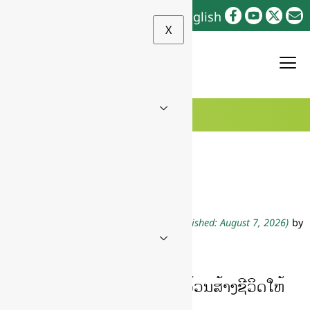
ລາວ
English
X
Home
»
ວັນຄຸ້ມຄອງໂລກ
ວັນຄຸ້ມຄອງໂລກ
Last updated on August 7, 2026
(first published: August 7, 2026)
by
ຂ່າວສານ
ເພາະທຸກສິ່ງທຸກຢ່າງຢູ່ໃນໂລກລ້ວນສ້າງຊີວິດໃຫ້
ກັນ ແລະ ກັນ