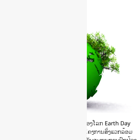
ວັນທີ 22 ເມສາ ຂອງທຸກໆປິຄື ວັນຄຸ້ມຄອງໂລກ Earth Day
ໂດຍໄດ້ຮັບການປະກາດຈາກໂຄງການໂຄງການສິ່ງແວກລ້ອມ