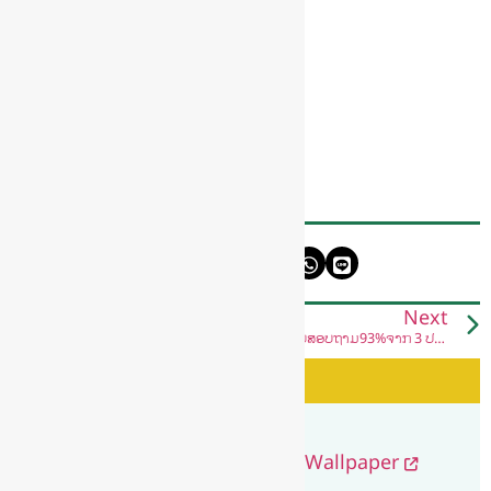
source: Environman.th
SHARE
Previous
Next
Scientists discover a new snake and name it after Salazar Slytherin
ຜູ້ຕອບແບບສອບຖາມ93%ຈາກ 3 ປະເທດໃນອາຊີຕາເວັນອອກສຽງໃຕ້ ແລະ ຮົງກົງສະໜັບສະໜູນໃຫ້ລັດຖະບານປິດຕະຫຼາດຊື້ຂາຍສັດປ່າ
See Also
Earth Day
Earth Day 2020: Posters and Wallpaper