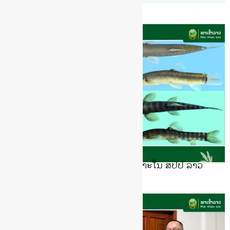
Recent News
ນັກຄົ້ນຄວ້າລາວໄດ້ຄົ້ນພົບປາຜັ່ນສະເພາະໃນ ສປປ ລາວ
July 16, 2026