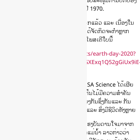
ແຫ່ງສະຫະປະຊາຊາດ UNEP ເພື່ອສະໜັບສະໜຸນການປົກປ້ອງ
ຄຸ້ມຄອງສິ່ງແວດລ້ອມ ໂດຍເລີ່ມຂຶ້ນໃນປີ 1970.
ປີນີ້ກໍຄົບຮອບ 50 ປີຂອງວັນຄຸ້ມຄອງໂລກແລ້ວ ແລະ ເນື່ອງໃນ
ໂອກາດວັນຄຸ້ມຄອງໂລກ, ປີນີ້ NASA ໄດ້ຈັດກິດຈະກຳຫຼາກ
ຫຼາຍຢ່າງທາງອອນໄລນ໌ຂຶ້ນ ລວມໄປຖຶງໂພສເຕີໃບນີ້
https://science.nasa.gov/toolkits/earth-day-2020?
fbclid=IwAR1eKu26J6JiYC9oGxJGXExq1Q52gGiUx9iE
kuhXwn5wPCtYhOZ43pUqxQ
Jenny Mottar, Art Director of NASA Science ໄດ້ເຜີຍ
ແພ່ເຖິງແຮງບັນດານໃຈຂອງໂພສເຕີວ່າຕົ້ນໄມ້ມີຄວາມສຳຄັນ
ຫຼາຍ ຕົ້ນໄມ້ແຕ່ລະຕົ້ນມີຄວາມເຊື່ອມໂຍງກັນຊຶ່ງກັນແລະ ກັນ
ລວມຖຶງການເຊື່ອມໂຍງກັບມະນຸດຊາດ ແລະ ສິ່ງມີຊີວິດທັງຫຼາຍ
ນັກອອກແບບໂພສເຕີກ່າວວ່າ ລາວໄດ້ແຮງບັນດານໃຈມາຈາກ
River Delta ຫຼື ດິນແດນສາມຫຼ່ຽມປາກແມ່ນ້ຳ ລາວກ່າວວ່າ