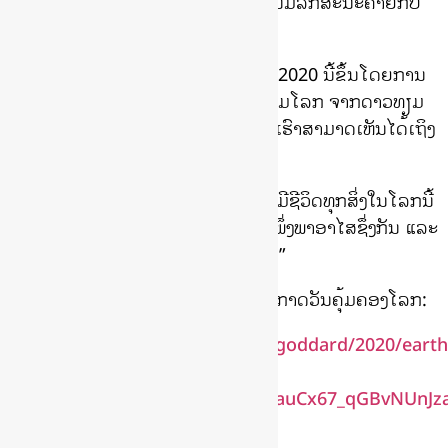
ການໄດ້ເບິ່ງພາບຈາກອາວະກາດນັ້ນ ມັນມີລັກສະນະຄ້າຍກັບ
ຕົ້ນໄມ້ຫຼາຍ
ລາວໄດ້ຕັ້ງໃຈເຮັດໂພສເຕີ Earth Day 2020 ນີ້ຂຶ້ນໂດຍການ
ນຳເອົາພາບແທ້ຈິງຂອງພື້ນທີ່ຕ່າງໆທົ່ວມຸມໂລກ ຈາກດາວທຽມ
ຂອງ NASA ແລະ ໃນພາບນີ້ຍັງເຮັດໃຫ້ເຮົາສາມາດເຫັນໄດ້ເຖິງ
ສັດຕ່າງໆໄດ້ອີກ
ນັກອອກແບບຍັງໄດ້ຍ້ຳວ່າ ຢ່າລືມວ່າສິ່ງມີຊີວິດທຸກສິ່ງໃນໂລກນີ້
ທັງສັດ, ພືດ ແລະ ມະນຸດ ລ້ວນແລ້ວແຕ່ພຶ່ງພາອາໄສຊຶ່ງກັນ ແລະ
ກັນ ໃນການມີຊີວິດຢູ່ໃນໂລກ ກໍຄື “ບ້ານ”
ກິດຈະກຳອື່ນໆຈາກ NASA ເນື່ອໃນໂອກາດວັນຄຸ້ມຄອງໂລກ:
https://www.nasa.gov/feature/goddard/2020/eart
with-nasa/?
fbclid=IwAR1hZwzCvVEKN5HTuauCx67_qGBvNUnJ