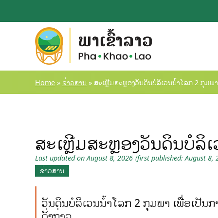
Skip
to
content
Home
»
ຂ່າວສານ
»
ສະເຫຼີມສະຫຼອງວັນດິນບໍລິເວນນໍ້າໂລກ 2 ກຸມພາ
ສະເຫຼີມສະຫຼອງວັນດິນບໍລິ
Last updated on August 8, 2026
(first published: August 8,
ຂ່າວສານ
ວັນດິນບໍລິເວນນໍ້າໂລກ 2 ກຸມພາ ເພື່ອເປັ
ດັ່ງກ່າວ