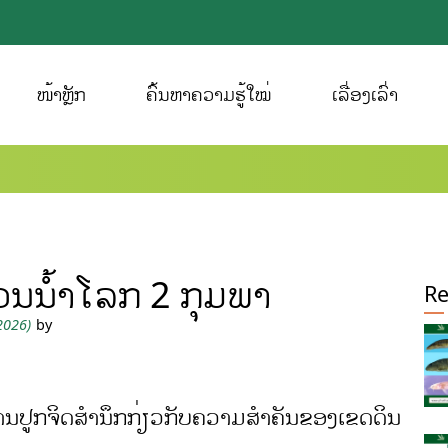
ໜ້າຫຼັກ
ຄົ້ນຫາຄວາມຮູ້ໃໝ່
ເລື່ອງເລົ່າ
ເວນນໍ້າໂລກ 2 ກຸມພາ
Re
 2026)
by
ນການປູກຈິດສໍານຶກກ່ຽວກັບຄວາມສຳຄັນຂອງເຂດດິນ