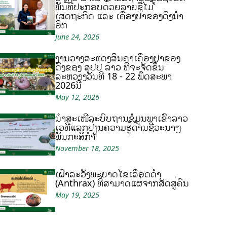
ພັນທີ່ປະກອບດ້ວຍລາຍຊື່ໄມ້
ເສດຖະກິດ ແລະ ເຄື່ອງປ່າຂອງດົງນຳ
ອີກ
June 24, 2026
ງານວາງສະແດງສິນຄ້າເຄື່ອງປ່າຂອງ
ດົງຂອງ ສປປ ລາວ ທີ່ຈະຈັດຂຶ້ນ
ລະຫວ່າງວັນທີ 18 - 22 ພຶດສະພາ
2026ນີ້
May 12, 2026
ນຳສະເໜີລະບົບຖານຂໍ້ມູນພາເຂົ້າລາວ
ເວທີແລກປ່ຽນຄວາມຮູ້ດ້ານຊີວະນາໆ
ພັນກະສິກຳ
November 18, 2025
ເຝົ້າລະວັງພະຍາດໄຂ້ເລືອດດຳ
(Anthrax) ທີ່ສາມາດແຜ່ຈາກສັດສູ່ຄົນ
May 19, 2025