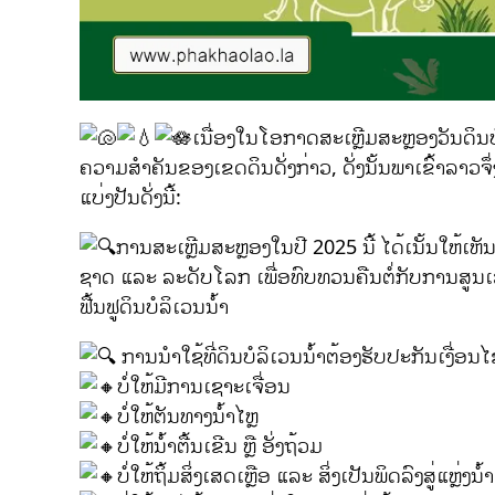
ເນື່ອງໃນໂອກາດສະເຫຼີມສະຫຼອງວັນດິນບໍ
ຄວາມສຳຄັນຂອງເຂດດິນດັ່ງກ່າວ, ດັ່ງນັ້ນພາເຂົ້າລາວຈຶ່
ແບ່ງປັນດັ່ງນີ້:
ການສະເຫຼີມສະຫຼອງໃນປີ 2025 ນີ້ ໄດ້ເນັ້ນໃຫ້ເ
ຊາດ ແລະ ລະດັບໂລກ ເພື່ອທົບທວນຄືນຕໍ່ກັບການສູນເສຍ
ຟື້ນຟູດິນບໍລິເວນນໍ້າ
ການນໍາໃຊ້ທີ່ດິນບໍລິເວນນໍ້າຕ້ອງຮັບປະກັນເງື່ອນໄຂດ
ບໍ່ໃຫ້ມີການເຊາະເຈື່ອນ
ບໍ່ໃຫ້ຕັນທາງນໍ້າໄຫຼ
ບໍ່ໃຫ້ນໍ້າຕື້ນເຂີນ ຫຼື ອັ່ງຖ້ວມ
ບໍ່ໃຫ້ຖິ້ມສິ່ງເສດເຫຼືອ ແລະ ສິ່ງເປັນພິດລົງສູ່ແຫຼ່ງນໍ້າ