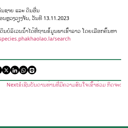
ດິນຊາຍ ແລະ ດິນອື່ນ
ຄອນຫຼວງວຽງຈັນ, ວັນທີ 13.11.2023
ນບໍລິເວນນໍ້າໄດ້ທີ່ຖານຂໍ້ມູນພາເຂົ້າລາວ ໂດຍເລືອກຄົ້ນຫາ
/species.phakhaolao.la/search
Next
ຂໍເຊີນບັນດານທ່ານທີ່ມີຄວາມສົນໃຈເຂົ້າຮ່ວມ ກິດຈະກຳ 