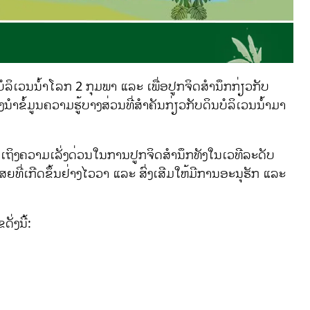
ລິເວນນໍ້າໂລກ 2 ກຸມພາ ແລະ ເພື່ອປູກຈິດສໍານຶກກ່ຽວກັບ
ງນໍາຂໍ້ມູນຄວາມຮູ້ບາງສ່ວນທີ່ສຳຄັນກ່ຽວກັບດິນບໍລິເວນນໍ້າມາ
ຫັນເຖິງຄວາມເລັ່ງດ່ວນໃນການປູກຈິດສຳນຶກທັງໃນເວທີລະດັບ
ທີ່ເກີດຂຶ້ນຢ່າງໄວວາ ແລະ ສົ່ງເສີມໃຫ້ມີການອະນຸຮັກ ແລະ
ັ່ງນີ້: