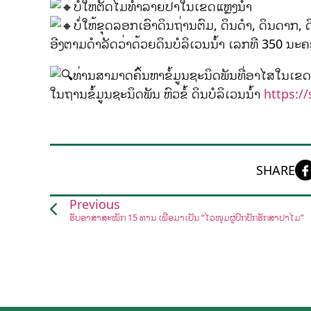
ບໍ່ໃຫ້ຕັດໄມ້ທຳລາຍປ່າໃນເຂດແຫຼ່ງນໍ້າ
ບໍ່ໃຫ້ຂຸດລອກເອົາດິນຖ່ານຕົມ, ດິນດໍາ, ດິນດາກ, 
ອີງຕາມດໍາລັດວ່າດ້ວຍດິນບໍລິເວນນໍ້າ ເລກທີ 350 ນະ
ທ່ານສາມາດຄົ້ນຫາຂໍ້ມູນຊະນິດພັນທີ່ອາໄສໃນເຂດດິ
ໃນຖານຂໍ້ມູນຊະນິດພັນ ຫົວຂໍ້ ດິນບໍລິເວນນໍ້າ
https:/
SHARE
Previous
ຮັບອາສາສະໝັກ 15 ທ່ານ ເພື່ອມາເປັນ “ໄວໜຸ່ມຜູ້ປົກປັກຮັກສາປ່າໄມ້”