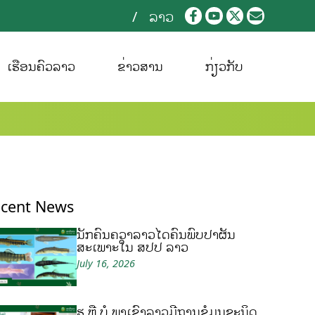
ລາວ
ເຮືອນຄົວລາວ
ຂ່າວສານ
ກ່ຽວກັບ
cent News
ນັກຄົ້ນຄວ້າລາວໄດ້ຄົ້ນພົບປາຜັ່ນ
ສະເພາະໃນ ສປປ ລາວ
July 16, 2026
ຮູ້ ຫຼື ບໍ ພາເຂົ້າລາວມີຖານຂໍ້ມູນຊະນິດ