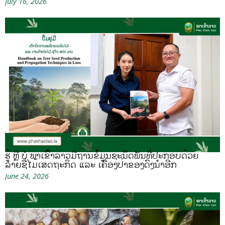
July 16, 2026
ຮູ້ ຫຼື ບໍ ພາເຂົ້າລາວມີຖານຂໍ້ມູນຊະນິດພັນທີ່ປະກອບດ້ວຍ
ລາຍຊື່ໄມ້ເສດຖະກິດ ແລະ ເຄື່ອງປ່າຂອງດົງນຳອີກ
June 24, 2026