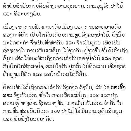
ສຳຄັນສຳລັບການລົບລ້າງຄວາມທຸກຍາກ, ການອຸນຸລັກປ່າໄມ້
ແລະ ຊີວະນາໆພັນ.
ເນື່ອງຈາກ ການພັດທະນາຕົວເມືອງ ແລະ ການຂະຫຍາຍຕົວ
ຂອງກະສິກຳ ເປັນໂຕຂັບເຄື່ອນການຫຼຸດລົງຂອງປ່າໄມ້, ດັ່ງນັ້ນ
ນະວັດຕະກໍາ ຈຶ່ງເປັນສິ່ງສໍາຄັນ ແລະ ຈໍາເປັນຫຼາຍ ເພື່ອເປັນ
ຊ່ອງທາງໃນການເຜີຍແຜ່ຂໍ້ມູນໃຫ້ທຸກຄົນ ຢູ່ທຸກພື້ນທີ່ໄດ້ເຂົ້າເຖິງ
ຂໍ້ມູນ ເຮັດໃຫ້ຕະໜັກເຖິງຄວາມສໍາຄັນຂອງປ່າໄມ້ ແລະ ຊ່ວຍ
ກັນປົກປັກຮັກສາປ່າ, ຮ່ວມໃຈກັນປູກຕົ້ນໄມ້ທົດແທນ ເພື່ອຊ່ວຍ
ຟື້ນຟູພູມມີທັດ ແລະ ລະບົບນິເວດໃຫ້ດີຂຶ້ນ.
ຍ້ອນເຫັນໄດ້ເຖິງຄວາມສໍາຄັນດັ່ງກ່າວ ດັງນັ້ນ, ເວັບໄຊ
ພາເຂົ້າ
ລາວ
ຈຶ່ງເປັນສ່ວນໜຶ່ງໃນການເຜີຍແຜ່ຂໍ້ມູນ ແລະ ແລກປ່ຽນ
ຄວາມຮູ້ ທາງດ້ານຊີວະນາໆພັນ ເພາະມັນເປັນສ່ວນສໍາຄັນໃນ
ການຟື້ນຟູລະບົບນິເວດ ແລະ ປ່າໄມ້ ໃຫ້ມີຄວາມອຸດົມສົມບູນ
ແລະ ຢືນຍົງໃນອະນາຄົດ.