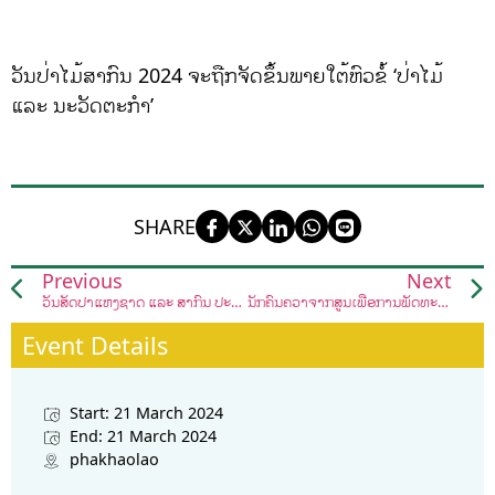
ວັນປ່າໄມ້ສາກົນ 2024 ຈະຖືກຈັດຂຶ້ນພາຍໃຕ້ຫົວຂໍ້ ‘ປ່າໄມ້
ແລະ ນະວັດຕະກໍາ’
SHARE
Previous
Next
ວັນສັດປ່າແຫ່ງຊາດ ແລະ ສາກົນ ປະຈຳປີ 2024
ນັກຄົ້ນຄວ້າຈາກສູນເພື່ອການພັດທະນາ ແລະ ສິ່ງແວດລ້ອມ (CDE) ໄດ້ຮັບກຽດຂຶ້ນນຳສະເໜີລະບົບຖານຂໍ້ມູນພາເຂົ້າລາວ
Event Details
Start: 21 March 2024
End: 21 March 2024
phakhaolao