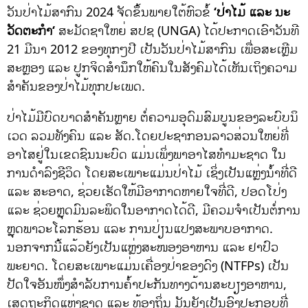
ວັນປ່າໄມ້ສາກົນ 2024 ຈັດຂຶ້ນພາຍໃຕ້ຫົວຂໍ້
‘
ປ່າໄມ້ ແລະ ນະ
ວັດຕະກໍາ
‘
ສະມັດຊາໃຫຍ່ ສປຊ (UNGA) ໄດ້ປະກາດເອົາວັນທີ
21 ມີນາ 2012 ຂອງທຸກໆປີ ເປັນວັນປ່າໄມ້ສາກົນ ເພື່ອສະເຫຼີມ
ສະຫຼອງ ແລະ ປູກຈິດສຳນຶກໃຫ້ຄົນໃນສັງຄົມໄດ້ເຫັນເຖິງຄວາມ
ສຳຄັນຂອງປ່າໄມ້ທຸກປະເພດ.
ປ່າໄມ້ມີບົດບາດສຳຄັນຫຼາຍ ຕໍ່ຄວາມອຸດົມສົມບູນຂອງລະບົບນິ
ເວດ ລວມທັງຄົນ ແລະ ສັດ.ໂດຍປະຊາກອນລາວສ່ວນໃຫຍ່ທີ່
ອາໄສຢູ່ໃນເຂດຊົນນະບົດ ແມ່ນເພິ່ງພາອາໄສທຳມະຊາດ ໃນ
ການດຳລົງຊີວິດ ໂດຍສະເພາະແມ່ນປ່າໄມ້ ເຊິ່ງເປັນແຫຼ່ງນ້ຳທີ່ດີ
ແລະ ສະອາດ, ຊ່ວຍເຮັດໃຫ້ມີອາກາດຫາຍໃຈທີ່ດີ, ປອດໂປ່ງ
ແລະ ຊ່ວຍຫຼຸດມົນລະພິດໃນອາກາດໄດ້ດີ, ມີຄວມຈຳເປັນຕໍ່ການ
ຫຼຸດພາວະໂລກຮ້ອນ ແລະ ການປ່ຽນແປງສະພາບອາກາດ.
ນອກຈາກນີ້ແລ້ວຍັງເປັນແຫຼ່ງສະໜອງອາຫານ ແລະ ຢາປົວ
ພະຍາດ. ໂດຍສະເພາະແມ່ນເຄື່ອງປ່າຂອງດົງ (NTFPs) ເປັນ
ປັດໃຈອັນໜຶ່ງສຳລັບການຄ້ຳປະກັນທາງດ້ານສະບຽງອາຫານ,
ເສດຖະກິດແຫ່ງຊາດ ແລະ ທ້ອງຖິ່ນ ມັນຍັງເປັນອົງປະກອບທີ່