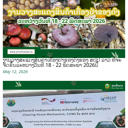
ງານວາງສະແດງສິນຄ້າເຄື່ອງປ່າຂອງດົງຂອງ ສປປ ລາວ ທີ່ຈະ
ຈັດຂຶ້ນລະຫວ່າງວັນທີ 18 - 22 ພຶດສະພາ 2026ນີ້
May 12, 2026