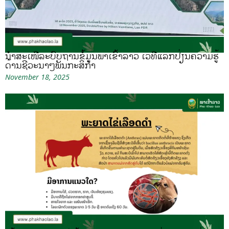
ນຳສະເໜີລະບົບຖານຂໍ້ມູນພາເຂົ້າລາວ ເວທີແລກປ່ຽນຄວາມຮູ້
ດ້ານຊີວະນາໆພັນກະສິກຳ
November 18, 2025