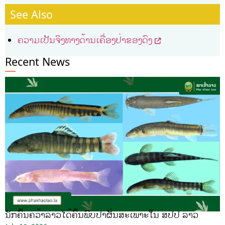
See Also
ຄວາມເປັນຈິງທາງດ້ານເຄື່ອງປ່າຂອງດົງ
Recent News
ນັກຄົ້ນຄວ້າລາວໄດ້ຄົ້ນພົບປາຜັ່ນສະເພາະໃນ ສປປ ລາວ