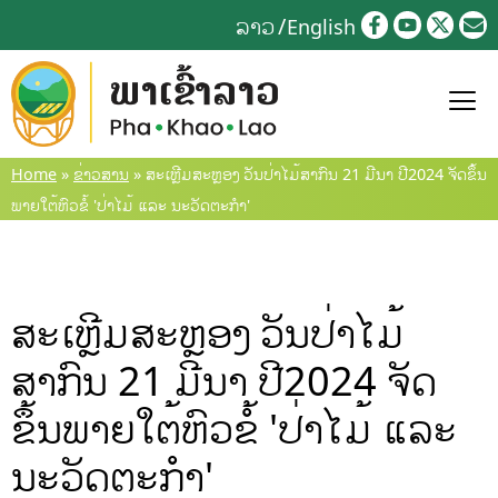
Skip
ລາວ
English
to
content
Home
»
ຂ່າວສານ
»
ສະເຫຼີມສະຫຼອງ ວັນປ່າໄມ້ສາກົນ 21 ມີນາ ປີ2024 ຈັດຂຶ້ນ
ພາຍໃຕ້ຫົວຂໍ້ 'ປ່າໄມ້ ແລະ ນະວັດຕະກໍາ'
ສະເຫຼີມສະຫຼອງ ວັນປ່າໄມ້
ສາກົນ 21 ມີນາ ປີ2024 ຈັດ
ຂຶ້ນພາຍໃຕ້ຫົວຂໍ້ 'ປ່າໄມ້ ແລະ
ນະວັດຕະກໍາ'