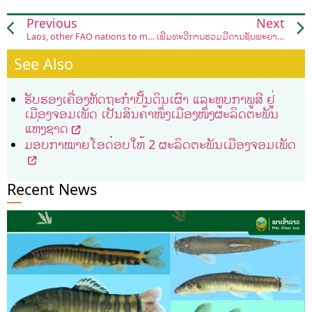
Previous
Next
Laos, other FAO nations to mull effects of COVID-19, climate change on farming
ເພີ່ມທະວີການຮ່ວມມືດ້ານຊັບພະຍາກອນນໍ້າ, ພ້ອມກັນພັດທະນາ ແມ່ນໍ້າຂອງ-ແມ່ນໍ້າລ້ານຊ້າງແບບຍືນຍົງ
See Also
ຮັບຮອງເຄື່ອງຫັດຖະກຳປັ້ນດິນເຜົາ ແລະທູບກາພູສີ ຢູ່
ເມືອງຈອມເພັດ ເປັນສິນຄ້າໜຶ່ງເມືອງໜຶ່ງຜະລິດຕະພັນ
ແຫ່ງຊາດ
ມອບກາໝາຍໂອດ໋ອບໃຫ້ 2 ຜະລິດຕະພັນເມືອງຈອມເພັດ
Recent News