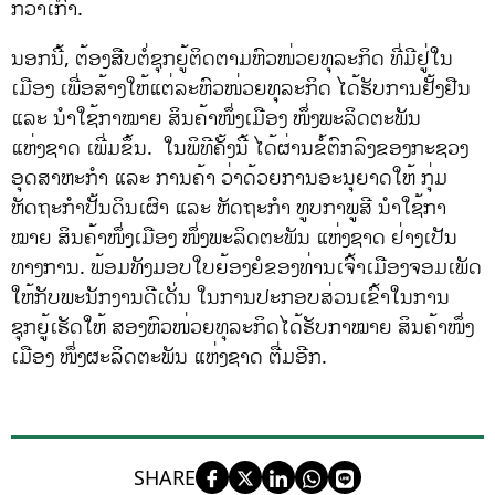
ກວ່າເກົ່າ.
ນອກນີ້, ຕ້ອງສືບຕໍ່ຊຸກຍູ້ຕິດຕາມຫົວໜ່ວຍທຸລະກິດ ທີ່ມີຢູ່ໃນ
ເມືອງ ເພື່ອສ້າງໃຫ້ແຕ່ລະຫົວໜ່ວຍທຸລະກິດ ໄດ້ຮັບການຢັ້ງຢືນ
ແລະ ນຳໃຊ້ກາໝາຍ ສິນຄ້າໜຶ່ງເມືອງ ໜຶ່ງພະລິດຕະພັນ
ແຫ່ງຊາດ ເພີ່ມຂຶ້ນ. ໃນພິທີຄັ້ງນີ້ ໄດ້ຜ່ານຂໍ້ຕົກລົງຂອງກະຊວງ
ອຸດສາຫະກຳ ແລະ ການຄ້າ ວ່າດ້ວຍການອະນຸຍາດໃຫ້ ກຸ່ມ
ຫັດຖະກຳປັ້ນດິນເຜົາ ແລະ ຫັດຖະກໍາ ທູບກາພູສີ ນຳໃຊ້ກາ
ໝາຍ ສິນຄ້າໜຶ່ງເມືອງ ໜຶ່ງພະລິດຕະພັນ ແຫ່ງຊາດ ຢ່າງເປັນ
ທາງການ. ພ້ອມທັງມອບໃບຍ້ອງຍໍຂອງທ່ານເຈົ້າເມືອງຈອມເພັດ
ໃຫ້ກັບພະນັກງານດີເດັ່ນ ໃນການປະກອບສ່ວນເຂົ້າໃນການ
ຊຸກຍູ້ເຮັດໃຫ້ ສອງຫົວໜ່ວຍທຸລະກິດໄດ້ຮັບກາໝາຍ ສິນຄ້າໜຶ່ງ
ເມືອງ ໜຶ່ງຜະລິດຕະພັນ ແຫ່ງຊາດ ຕື່ມອີກ.
SHARE