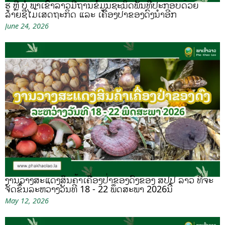
ຮູ້ ຫຼື ບໍ ພາເຂົ້າລາວມີຖານຂໍ້ມູນຊະນິດພັນທີ່ປະກອບດ້ວຍ
ລາຍຊື່ໄມ້ເສດຖະກິດ ແລະ ເຄື່ອງປ່າຂອງດົງນຳອີກ
June 24, 2026
ງານວາງສະແດງສິນຄ້າເຄື່ອງປ່າຂອງດົງຂອງ ສປປ ລາວ ທີ່ຈະ
ຈັດຂຶ້ນລະຫວ່າງວັນທີ 18 - 22 ພຶດສະພາ 2026ນີ້
May 12, 2026