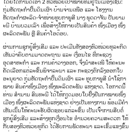
ໂດຍໄດ້ກຳນົດເອົາ 2 ຫົວໜ່ວຍເປົ້າໝາຍທີ່ມີຢູ່ໃນເມືອງເຊັ່ນ:
ກຸ່ມຫັດຖະກຳປັ້ນດິນເຜົາ ບ້ານຈ່ານເໜືອ ແລະ ໂຮງງານ
ຫັດຖະກຳຜະລິດ-ຈຳໜ່າຍທູບກາພູສີ ນາງ ພຸດດາຈັນ ປັນຍາມ
ະນີ ບ້ານບວມເລົາ ເພື່ອສ້າງໃຫ້ກາຍເປັນສິນຄ້າ ໜຶ່ງເມືອງ ໜຶ່ງ
ຜະລິດຕະພັນ ຫຼື ສິນຄ້າໂອດ໊ອບ.
ຜ່ານການຊຸກຍູ້ສົ່ງເສີມ ແລະ ປະເມີນທັງສອງຫົວໜ່ວຍທຸລະກິດ
ເຫັນວ່າຄົບຕາມມາດຕະຖານ ແລະ ເງື່ອນໄຂ ທີ່ກະຊວງ
ອຸດສາຫະກຳ ແລະ ການຄ້າວາງອອກ, ຈຶ່ງນຳສະເໜີ ໃຫ້ຄະນະ
ຄັດເລືອກແຕ່ລະຂັ້ນພິຈາລະນາ ແລະ ກະຊວງຕົກລົງອອກໃບ
ອະນຸຍາດ ກຸ່ມຫັດຖະກຳປັ້ນດິນເຜົາ ແລະ ທູບກາພູສີ ນຳໃຊ້ກາ
ໝາຍ ສິນຄ້າໜຶ່ງເມືອງ ໜຶ່ງພະລິດຕະພັນ ແຫ່ງຊາດ. ໂອກາດນີ້
ທ່ານ ສຳນານ ສົນທະນີ ໄດ້ໃຫ້ກຽດມອບໃບຢັ້ງຢືນກາໝາຍໜຶ່ງ
ເມືອງ ໜຶ່ງຜະລິດຕະພັນແຫ່ງຊາດ ຢ່າງເປັນທາງການ ພ້ອມມີຄໍາ
ເຫັນເນັ້ນໃຫ້ຄະນະຮັບຜິດຊອບແຕ່ລະຂັ້ນ ເປັນເຈົ້າການສືບຕໍ່
ຊຸກຍູ້ສົ່ງເສີມ ແລະສ້າງທຸກເງື່ອນໄຂ ອຳນວຍຄວາມສະດວກ ໃຫ້
ກັບສອງຫົວໜ່ວຍທຸກິດ ໄດ້ຮັບການພັດທະນາ ແລະເຂັ້ມແຂງຂຶ້ນ