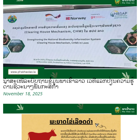
ນຳສະເໜີລະບົບຖານຂໍ້ມູນພາເຂົ້າລາວ ເວທີແລກປ່ຽນຄວາມຮູ້
ດ້ານຊີວະນາໆພັນກະສິກຳ
November 18, 2025