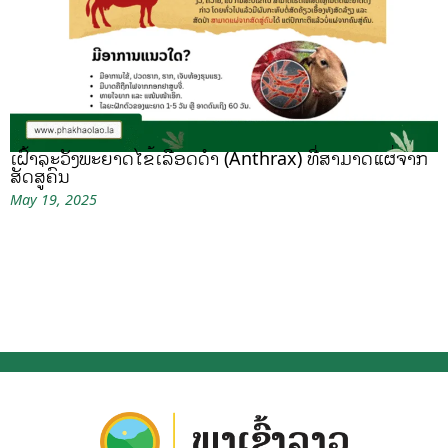
ເຝົ້າລະວັງພະຍາດໄຂ້ເລືອດດຳ (Anthrax) ທີ່ສາມາດແຜ່ຈາກ
ສັດສູ່ຄົນ
May 19, 2025