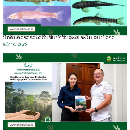
ນັກຄົ້ນຄວ້າລາວໄດ້ຄົ້ນພົບປາຜັ່ນສະເພາະໃນ ສປປ ລາວ
July 16, 2026