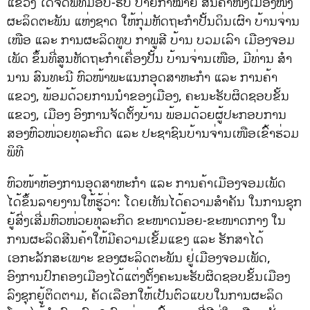
ແຂວງ ໄດ້ຈັດພິທີມອບ-ຮັບ ປ້າຍກາໝາຍ ສິນຄ້າໜຶ່ງເມືອງໜຶ່ງ
ຜະລິດຕະພັນ ແຫ່ງຊາດ ໃຫ້ກຸ່ມຫັດຖະກໍາປັ້ນດິນເຜົາ ບ້ານຈ່ານ
ເໜືອ ແລະ ການຜະລິດທູບ ກາພູສີ ບ້ານ ບວມເລົາ ເມືອງຈອມ
ເພັດ ຂຶ້ນທີ່ສູນຫັດຖະກຳເຄື່ອງປັ້ນ ບ້ານຈ່ານເໜືອ, ມີທ່ານ ສຳ
ນານ ສົນທະນີ ຫົວໜ້າພະແນກອຸດສາຫະກຳ ແລະ ການຄ້າ
ແຂວງ, ພ້ອມດ້ວຍການນຳຂອງເມືອງ, ຄະນະຮັບຜິດຊອບຂັ້ນ
ແຂວງ, ເມືອງ ອົງການຈັດຕັ້ງບ້ານ ພ້ອມດ້ວຍຜູ້ປະກອບການ
ສອງຫົວໜ່ວຍທຸລະກິດ ແລະ ປະຊາຊົນບ້ານຈ່ານເໜືອເຂົ້າຮ່ວມ
ພິທີ
ຫົວໜ້າຫ້ອງການອຸດສາຫະກໍາ ແລະ ການຄ້າເມືອງຈອມເພັດ
ໄດ້ຂຶ້ນລາຍງານໃຫ້ຮູ້ວ່າ: ໂດຍເຫັນໄດ້ຄວາມສຳຄັນ ໃນການຊຸກ
ຍູ້ສົ່ງເສີ່ມຫົວໜ່ວຍທຸລະກິດ ຂະໜາດນ້ອຍ-ຂະໜາດກາງ ໃນ
ການຜະລິດສີນຄ້າໃຫ້ມີຄວາມເຂັ້ມແຂງ ແລະ ຮັກສາໄດ້
ເອກະລັກສະເພາະ ຂອງຜະລິດຕະພັນ ຢູ່ເມືອງຈອມເພັດ,
ອົງການປົກຄອງເມືອງໄດ້ແຕ່ງຕັ້ງຄະນະຮັບຜິດຊອບຂັ້ນເມືອງ
ລົງຊຸກຍູ້ຕິດຕາມ, ຄັດເລືອກໃຫ້ເປັນຕົວແບບໃນການຜະລິດ