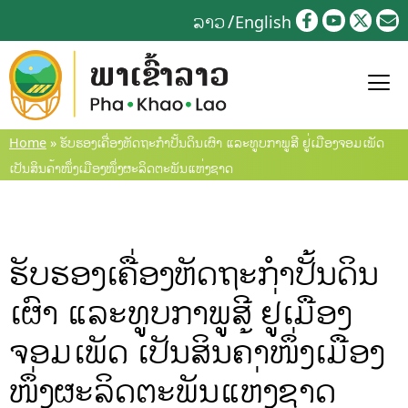
Skip
ລາວ
English
to
content
Home
»
ຮັບຮອງເຄື່ອງຫັດຖະກຳປັ້ນດິນເຜົາ ແລະທູບກາພູສີ ຢູ່ເມືອງຈອມເພັດ
ເປັນສິນຄ້າໜຶ່ງເມືອງໜຶ່ງຜະລິດຕະພັນແຫ່ງຊາດ
ຮັບຮອງເຄື່ອງຫັດຖະກຳປັ້ນດິນ
ເຜົາ ແລະທູບກາພູສີ ຢູ່ເມືອງ
ຈອມເພັດ ເປັນສິນຄ້າໜຶ່ງເມືອງ
ໜຶ່ງຜະລິດຕະພັນແຫ່ງຊາດ