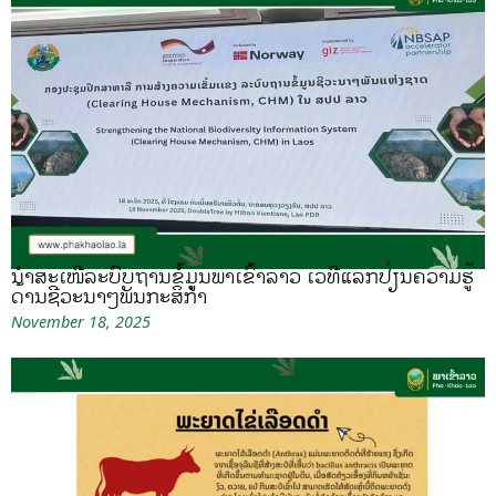
ນຳສະເໜີລະບົບຖານຂໍ້ມູນພາເຂົ້າລາວ ເວທີແລກປ່ຽນຄວາມຮູ້
ດ້ານຊີວະນາໆພັນກະສິກຳ
November 18, 2025