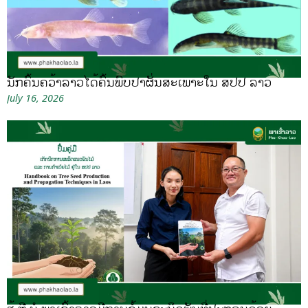
ນັກຄົ້ນຄວ້າລາວໄດ້ຄົ້ນພົບປາຜັ່ນສະເພາະໃນ ສປປ ລາວ
July 16, 2026