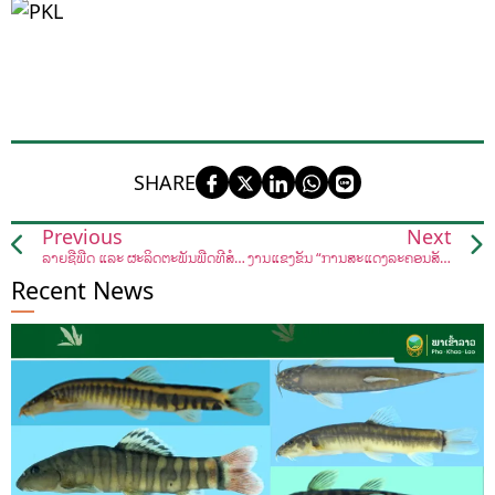
SHARE
Previous
Next
ລາຍຊື່ພືດ ແລະ ຜະລິດຕະພັນພືດທີ່ສໍາເລັດການເຈລະຈາສົ່ງອອກໄປ ສປ ຈີນ
ງານແຂ່ງຂັນ “ການສະແດງລະຄອນສັ້ນກ່ຽວກັບການປຸກລະດົມຮັກສາສິ່ງແວດລ້ອມ ແລະ ຫຼຸດຜ່ອນການນຳໃຊ້ປຣາສະຕິກ”
Recent News