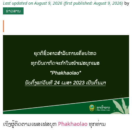
Last updated on August 9, 2026
(first published: August 9, 2026)
by
ຂ່າວສານ
ເຖິງຜູ້ຕິດຕາມເພສເຟສບຸກ
Phakhaolao
ທຸກທ່ານ