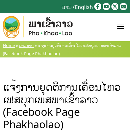
Skip
ລາວ
English
to
content
Home
»
ຂ່າວສານ
»
ແຈ້ງການຍຸດຕິການເຄື່ອນໄຫວເຟສບຸກເພສພາເຂົ້າລາວ
(Facebook Page Phakhaolao)
ແຈ້ງການຍຸດຕິການເຄື່ອນໄຫວ
ເຟສບຸກເພສພາເຂົ້າລາວ
(Facebook Page
Phakhaolao)