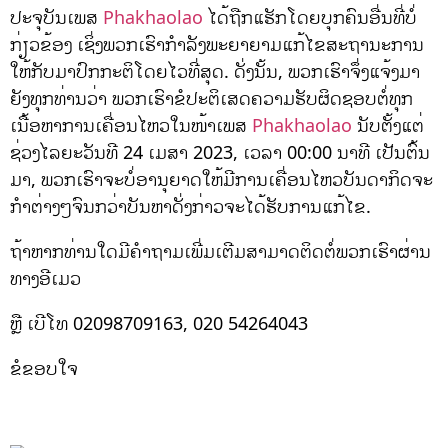
ປະຈຸບັນເພສ
Phakhaolao
ໄດ້ຖືກແຮັກໂດຍບຸກຄົນອື່ນທີ່ບໍ່
ກ່ຽວຂ້ອງ ເຊິ່ງພວກເຮົາກຳລັງພະຍາຍາມແກ້ໄຂສະຖານະການ
ໃຫ້ກັບມາປົກກະຕິໂດຍໄວທີ່ສຸດ. ດັ່ງນັ້ນ, ພວກເຮົາຈຶ່ງແຈ້ງມາ
ຍັງທຸກທ່ານວ່າ ພວກເຮົາຂໍປະຕິເສດຄວາມຮັບຜິດຊອບຕໍ່ທຸກ
ເນື້ອຫາການເຄື່ອນໄຫວໃນໜ້າເພສ
Phakhaolao
ນັບຕັ້ງແຕ່
ຊ່ວງໄລຍະວັນທີ 24 ເມສາ 2023, ເວລາ 00:00 ນາທີ ເປັນຕົ້ນ
ມາ, ພວກເຮົາຈະບໍ່ອານຸຍາດໃຫ້ມີການເຄື່ອນໄຫວບັນດາກິດຈະ
ກຳຕ່າງໆຈົນກວ່າບັນຫາດັ່ງກ່າວຈະໄດ້ຮັບການແກ້ໄຂ.
ຖ້າຫາກທ່ານໃດມີຄຳຖາມເພີ່ມເຕີມສາມາດຕິດຕໍ່ພວກເຮົາຜ່ານ
ທາງອີເມວ
ຫຼື ເບີໂທ 02098709163, 020 54264043
ຂໍຂອບໃຈ