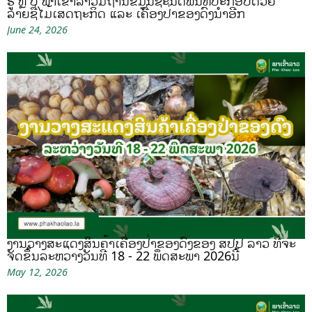
ຮູ້ ຫຼື ບໍ ພາເຂົ້າລາວມີຖານຂໍ້ມູນຊະນິດພັນທີ່ປະກອບດ້ວຍ
ລາຍຊື່ໄມ້ເສດຖະກິດ ແລະ ເຄື່ອງປ່າຂອງດົງນຳອີກ
June 24, 2026
ງານວາງສະແດງສິນຄ້າເຄື່ອງປ່າຂອງດົງຂອງ ສປປ ລາວ ທີ່ຈະ
ຈັດຂຶ້ນລະຫວ່າງວັນທີ 18 - 22 ພຶດສະພາ 2026ນີ້
May 12, 2026