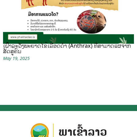
ເຝົ້າລະວັງພະຍາດໄຂ້ເລືອດດຳ (Anthrax) ທີ່ສາມາດແຜ່ຈາກ
ສັດສູ່ຄົນ
May 19, 2025