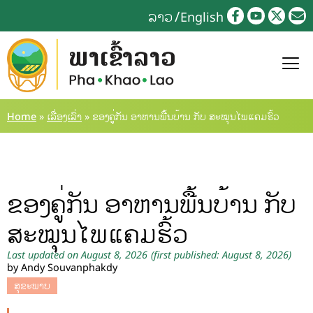
ລາວ
English
Home
»
ເລື່ອງເລົ່າ
»
ຂອງຄູ່ກັນ ອາຫານພື້ນບ້ານ ກັບ ສະໝຸນໄພແຄມຮົ້ວ
ຂອງຄູ່ກັນ ອາຫານພື້ນບ້ານ ກັບ
ສະໝຸນໄພແຄມຮົ້ວ
Last updated on August 8, 2026
(first published: August 8, 2026)
by Andy Souvanphakdy
ສຸຂະພາບ