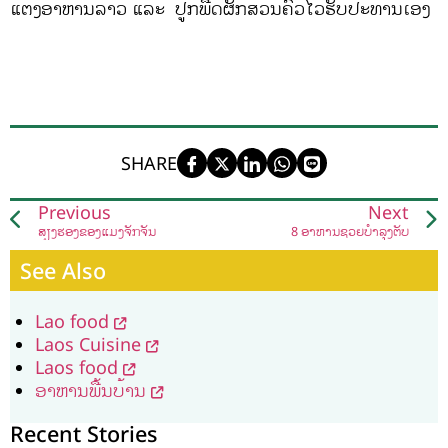
ແຕ່ງອາຫານລາວ ແລະ ປູກພືດຜັກສວນຄົວໄວ້ຮັບປະທານເອງ
SHARE
Previous
Next
ສຽງຮ້ອງຂອງແມງຈັກຈັ່ນ
8 ອາຫານຊ່ວຍບຳລຸງຕັບ
See Also
Lao food
Laos Cuisine
Laos food
ອາຫານພື້ນບ້ານ
Recent Stories