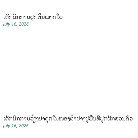
ເຕັກນິກການປູກຕົ້ນໝາກໃບ
July 16, 2026
ເຕັກນິກການລ້ຽງປາດຸກໃນໜອງຜ້າຢາງຢູ່ພື້ນທີ່ປູກຜັກສວນຄົວ
July 16, 2026