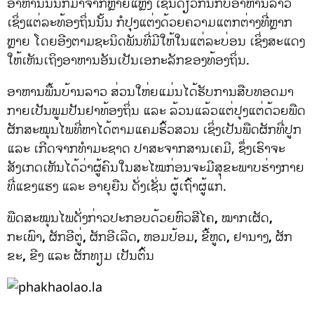
ອາຫານນັ້ນກໍມາຈາກຫຼາຍແຫຼ່ງ
ເຊັ່ນດຽວກັນກັບອາຫານລາວ
ເຊິ່ງແຕ່ລະທ້ອງຖິ່ນນັ້ນ ກໍປຸງແຕ່ງດ້ວຍຄວາມແຕກຕ່າງທີ່ຫຼາກ
ຫຼາຍ ໂດຍອີງຕາມຊະນິດພັນທີ່ມີໃຫ້ໃນແຕ່ລະບ່ອນ ເຊິ່ງສະແດງ
ໃຫ້ເຫັນເຖິງອາຫານອັນເປັນເອກະລັກຂອງທ້ອງຖິ່ນ.
ອາຫານພື້ນບ້ານລາວ ສ່ວນໃຫ່ຍແມ່ນໄດ້ຮັບການສືບທອດມາ
ກາຍເປັນພູມປັນຢາທ້ອງຖິ່ນ ແລະ ລ້ວນແລ້ວແຕ່ປຸງແຕ່ດ້ວຍພືດ
ຜັກສະໝຸນໄພທີ່ຫາໄດ້ຕາມແຄມຮົ້ວສວນ ເຊິ່ງເປັນພືດຜັກທີ່ປູກ
ແລະ ເກີດຈາກທຳມະຊາດ ປາສະຈາກສານເຄມີ, ຊຶ່ງເຮົາຈະ
ສັງເກດເຫັນໄດ້ວ່າຜູ້ຄົນໃນສະໄໝກ່ອນຈະມີສຸຂະພາບຮ່າງກາຍ
ທີ່ແຂງແຮງ ແລະ ອາຍຸຍືນ ດັ່ງເຊັ່ນ ຜູ້ເຖົ້າຜູ້ແກ່.
ພືດສະໝຸນໄພດັ່ງກ່າວປະກອບດ້ວຍຫົວສີໄຄ
,
ໝາກເຜັດ
,
ກະເພົາ
,
ຜັກອີຕູ່
,
ຜັກອີເລີດ
,
ຫອມປ້ອມ
,
ຂີ້ຫູດ
,
ຢານາງ
,
ຜັກ
ຂະ
,
ຂີງ
ແລະ ຜັກທຽມ ເປັນຕົ້ນ