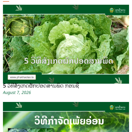
5 ວິທີສັງເກດຜັກປອດສານພິດ ກ່ອນຊື້
August 7, 2026