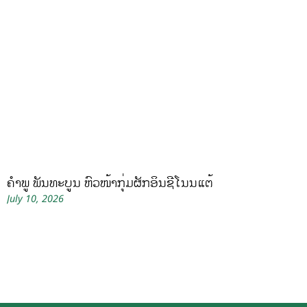
ຄໍາພູ ພັນທະບູນ ຫົວໜ້າກຸ່ມຜັກອິນຊີໂນນແຕ້
July 10, 2026