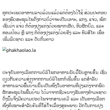
ທຸກປະເພດອາຫານລາວລ້ວນແລ້ວແຕ່ຕ້ອງໄດ້ໃຊ້ ສ່ວນປະກອບ
ຂອງພືດສະໝຸນໄພດັ່ງກ່າວບໍ່ວ່າຈະເປັນເອາະ, ແກງ, ແຈ່ວ, ໝົກ
ເຊັ່ນວ່າ ແຈ່ວ ກໍຕ້ອງປຸງແຕ່ງດ້ວຍໝາກເຜັດ, ຫົວຜັກບົ່ວ, ແລະ
ຫອມປ້ອມ ຫຼື ແກງ ກໍຕ້ອງປຸງແຕ່ງດ້ວຍຂີງ ແລະ ຫົວສີໄຄ ເພື່ອ
ເພີ່ມລົດຊາດ ແລະ ດັບກິ່ນຄາວ
ປະຈຸບັນທາງເລືອກການບໍລິໂພກອາຫານນັບມື້ນັບຫຼາຍຂຶ້ນ ເຊັ່ນ
ດຽວກັນຄວາມສ່ຽງຈາກການບໍລິໂພກກໍເພີ່ມຂຶ້ນ ແຕ່ສຳລັບ
ອາຫານລາວພື້ນບ້ານນັ້ນເປັນໜຶ່ງໃນອາຫານທີ່ປຸງແຕ່ງຈາກພືດ
ຜັກສະໝຸນໄພພື້ນບ້ານ ໄດ້ມາຈາກຊີວະນາໆພັນທາງທຳມະຊາດ
ດັ່ງນົ້ນຈຶ່ງມີຄວາມປອດໄພຈາກສານເຄມີ ແລະ ເປັນທາງເລືອກ
ໜຶ່ງທີ່ເໝາະສຳລັບຄົນທີ່ໃສ່ໃຈເລື່ອງສຸຂະພາບ ມັກໃນການປຸງ