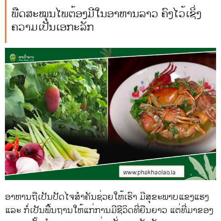
ພືດສະໝຸນໄພຕ້ອງມີໃນອາຫານລາວ ຄົງໄວ້ເຊິ່ງ
ຄວາມເປັນເອກະລັກ
ອາຫານຖືເປັນປັດໄຈສຳຄັນຊ່ວຍໃຫ້ເຮົາ ມີສຸຂະພາບແຂງແຮງ
ແລະ ກໍ່ເປັນພື້ນຖານໃຫ້ແກ່ການມີຊີວິດທີ່ຍືນຍາວ ແຕ່ທີ່ມາຂອງ