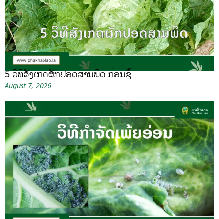
5 ວິທີສັງເກດຜັກປອດສານພິດ ກ່ອນຊື້
August 7, 2026