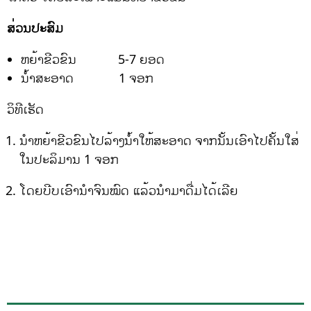
ສ່ວນປະສົມ
ຫຍ້າຂີວຂົນ 5-7 ຍອດ
ນໍ້າສະອາດ 1 ຈອກ
ວິທີເຮັດ
ນຳຫຍ້າຂີວຂົນໄປລ້າງນໍ້າໃຫ້ສະອາດ ຈາກນັ້ນເອົາໄປຄັ້ນໃສ່
ໃນປະລິມານ 1 ຈອກ
ໂດຍບີບເອົານຳຈົນໝົດ ແລ້ວນຳມາດື່ມໄດ້ເລີຍ