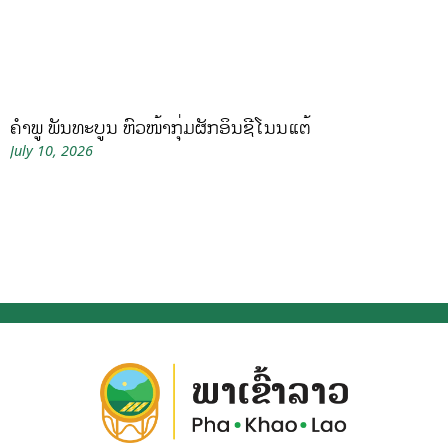
ຄໍາພູ ພັນທະບູນ ຫົວໜ້າກຸ່ມຜັກອິນຊີໂນນແຕ້
July 10, 2026