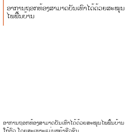
ອາການຖອກທ້ອງສາມາດບັນເທົາໄດ້ດ້ວຍສະໝຸນ
ໄພພື້ນບ້ານ
ອາການຖອກທ້ອງສາມາດບັນເທົາໄດ້ດ້ວຍສະໝຸນໄພພື້ນບ້ານ
ໃກ້ຕົວ ໂດຍສະເພາະແມ່ນຫຍ້າຂີວຂົນ