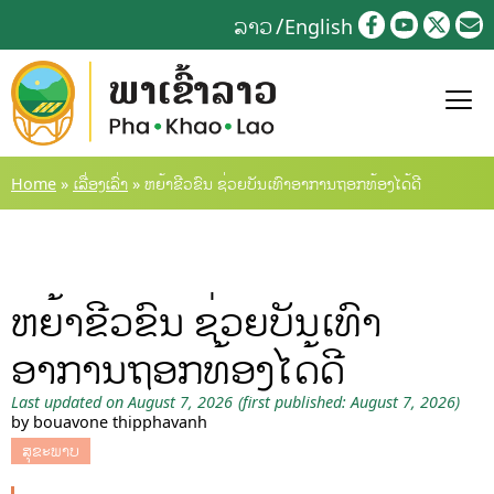
Skip
ລາວ
English
to
content
Home
»
ເລື່ອງເລົ່າ
»
ຫຍ້າຂີວຂົນ ຊ່ວຍບັນເທົາອາການຖອກທ້ອງໄດ້ດີ
ຫຍ້າຂີວຂົນ ຊ່ວຍບັນເທົາ
ອາການຖອກທ້ອງໄດ້ດີ
Last updated on August 7, 2026
(first published: August 7, 2026)
by bouavone thipphavanh
ສຸຂະພາບ