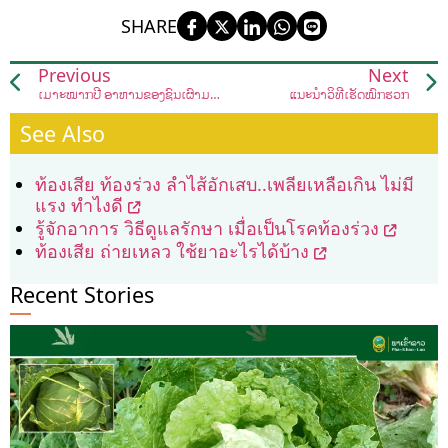
SHARE
Previous
Next
ເມາະໝາກປີ ອາຫານຂອງຊົນເຜົ່າມະກອງ
ແນະນໍາວິທີເຮັດໝົກຮວກ
See Also
ท้องเสีย ท้องร่วง ลำไส้อักเสบ..เพลียเหลือเกิน ไม่มี
แรง ทำไงดี
รู้จักอาการ วิธีดูแลรักษา เมื่อเป็นโรคท้องร่วง
ท้องเสีย ถ่ายเหลว ใช้ยาอะไรได้บ้าง
Recent Stories