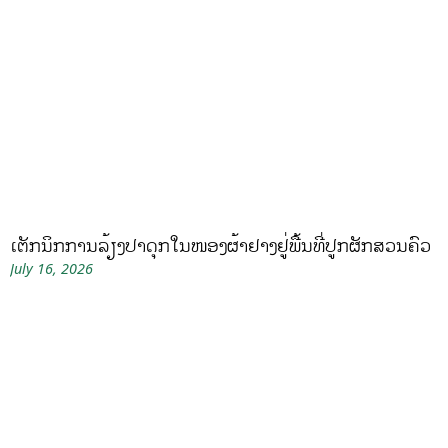
ເຕັກນິກການລ້ຽງປາດຸກໃນໜອງຜ້າຢາງຢູ່ພື້ນທີ່ປູກຜັກສວນຄົວ
July 16, 2026