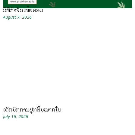
ວິທີກໍາຈັດເພ້ຍອ່ອນ
August 7, 2026
ເຕັກນິກການປູກຕົ້ນໝາກໃບ
July 16, 2026