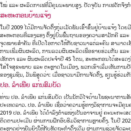
ໃໝ່ ແລະ ຜະລິດກາເຟທີ່ມີຄຸນນະພາບສູງ. ປັດຈຸບັນ ກາເຟດັກຈຶງກຳ
ສະຫະກອນບ້ານແຈ້ງ
ໃນປີ 2009 ໄດ້ມີການຈັດຕັ້ງກຸ່ມເມັດພັນເຂົ້າຂຶ້ນຢູ່ບ້ານແຈ້ງ ໂ
ສະຫະກອນທີ່ແຂງແຮງ ຕັ້ງຢູ່ບົນພື້ນຖານຂອງຄວາມສາມັກຄີ ແລະ 
ຈຸດໝາຍສຳຄັນ ທີ່ເປີດໂອກາດໃຫ້ກັບຊາວນາແຕ່ລະຄົນ ສາມາ
ການເພີ່ມຜົນຜະລິດ, ການລວມຜົນຜະລິດເພື່ອຂາຍຮ່ວມກັນ ແລະ ກ
ເຮັກຕາ ແລະ ຜົນຜະລິດປະຈຳປີ 45 ໂຕນ, ສະຫະກອນໄດ້ສະແດງໃຫ້ເຫັ
ໃສ່ໃຈສຸຂະພາບ ແລະ ຕະຫຼາດໃນເມືອງ, ພວກເຂົາເລີ່ມເຫັນການປັ
ຂອງຊຸມຊົນ, ມັນພິສູດວ່າ: ເມື່ອຊາວນາມີການຈັດຕັ້ງ, ຮຽນຮູ້ຮ່ວມກ
ປອ. ລຳເພີຍ ແກ່ນສົມບັດ
ທ່ານ ປອ. ລຳເພີຍ ແກ່ນສົມບັດ ເປັນນັກວິໄຈດ້ານໂພຊະນາການສ
ປະເທດລາວ. ປອ. ລຳເພີຍ ເຊື່ອວ່າຄວາມຮູ້ທາງວິຊາການຈະມີຄຸນຄ່
2019 ປອ. ລຳເພີຍ ໄດ້ດຳລົງຕຳແໜ່ງເປັນອາຈານຢູ່ ຄະນະກະເ
ຕິດຕາມປະເມີນ ຜ່ານການຝຶກອົບຮົມວິຊາການຫຼາຍຄັ້ງ. ໃນປີ
ຕະຫຼາດຢ່າງຍືນຍົງໃຫ້ກັບຫັດຖະກຳດັ້ງເດີມ ຜ່ານການຊ່ວຍຈັດລະບຽ