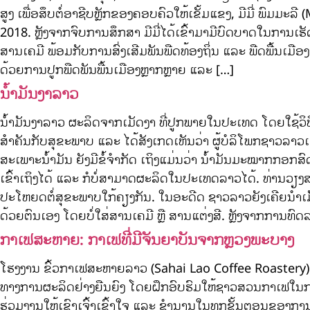
ສູງ ເພື່ອສຶບຕໍ່ອາຊີບຫຼັກຂອງຄອບຄົວໃຫ້ເຂັ້ມແຂງ, ມີມີ່ ພົມ
2018. ຫຼັງຈາກຈົບການສຶກສາ ມີມີ່ໄດ້ເຂົ້າມາມີບົດບາດໃນການເ
ສານເຄມີ ພ້ອມກັບການສົ່ງເສີມພັນພືດທ້ອງຖິ່ນ ແລະ ພືດພື້ນເມ
ດ້ວຍການປູກພືດພັນພື້ນເມືອງຫຼາກຫຼາຍ ແລະ […]
ນ້ຳມັນງາລາວ
ນ້ຳມັນງາລາວ ຜະລິດຈາກເມັດງາ ທີ່ປູກພາຍໃນປະເທດ ໂດຍໃຊ້ວິທີກ
ສຳຄັນກັບສຸຂະພາບ ແລະ ໄດ້ສັງເກດເຫັນວ່າ ຜູ້ບໍລິໂພກຊາວລາວ
ສະເພາະນ້ຳມັນ ຍັງມີຂໍ້ຈຳກັດ ເຖິງແມ່ນວ່າ ນ້ຳມັນມະໝາກກອກສົດ 
ເຂົ້າເຖິງໄດ້ ແລະ ກໍບໍ່ສາມາດຜະລິດໃນປະເທດລາວໄດ້. ທ່ານວຽງສ
ປະໂຫຍດຕໍ່ສຸຂະພາບໃກ້ຄຽງກັນ. ໃນອະດີດ ຊາວລາວຍັງເຄີຍນຳເມັດ
ດ້ວຍຕົນເອງ ໂດຍບໍ່ໃສ່ສານເຄມີ ຫຼື ສານແຕ່ງສີ. ຫຼັງຈາກການທ
ກາເຟສະຫາຍ: ກາເຟທີ່ມີຈັນຍາບັນຈາກຫຼວງພະບາງ
ໂຮງງານ ຂົ້ວກາເຟສະຫາຍລາວ (Sahai Lao Coffee Roastery) ແ
ທາງການຜະລິດຢ່າງຍືນຍົງ ໂດຍຝຶກອົບຮົມໃຫ້ຊາວສວນກາເຟໃນການເກັ
ຮ່ວມງານໃຫ້ເຂົາເຈົ້າເຂົ້າໃຈ ແລະ ຊຳນານໃນທຸກຂັ້ນຕອນຂອງການ