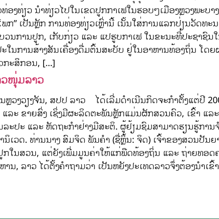
ອງທ່ຽວ ນຳທ່ຽວໄປໃນເຂດປູກກາເຟໃນຮອບໆເມືອງຫຼວງພະບາງ, ເພື່
ກ” ເປັນຫຼັກ ການທ່ອງທ່ຽວເຫຼົ່ານີ້ ເນັ້ນໃສ່ການແລກປ່ຽນວັດ
້ກະບວນການປູກ, ເກັບກ່ຽວ ແລະ ແປຮູບກາເຟ ໃນຂະນະທີ່ປະຊາຊົນໃນ
ໃນການສ້າງສັນເຄື່ອງດື່ມຕົ້ນສະບັບ ຢູ່ໃນອາຫານທ້ອງຖິ່ນ ໂດຍ
ຊາວກະສິກອນ, […]
ຊາວໜຸ່ມລາວ
ອນຫຼວງວຽງຈັນ, ສປປ ລາວ ໄດ້ເລີ່ມດຳເນີນກິດຈະກຳຕັ້ງແຕ່ປີ 2
ລະ ຂາຍສົ່ງ ເຊິ່ງມີຜະລິດຕະພັນຫຼັກແມ່ນຜັກສວນຄົວ, ເຂົ້າ ແ
ິນລະປະ ແລະ ຫັດຖະກຳຢ່າງມີສະຕິ. ຜູ້ຢ້ຽມຊົມສາມາດຮຽນຮູ້ກ
ທ່ານນາງ ສົມຈິດ ພັນຄຳ (ຊື່ຫຼິ້ນ: ຈິດ) ເຈົ້າຂອງສວນປັນຍານິ
ນສວນ, ແຕ່ຍັງເພີ່ມມູນຄ່າໃຫ້ແກ່ພືດທ້ອງຖິ່ນ ແລະ ຖ່າຍທອດຄ
 ອາຫານ, ລາວ ໄດ້ຕັ້ງຄຳຖາມວ່າ ເປັນຫຍັງປະເທດລາວຈຶ່ງຕ້ອງນຳເຂົ