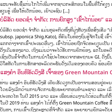
ແຜນຈະຮັບຊື້ແກ່ນໂກໂກ້ເພີ່ມຈາກຊາວກະສິກອນໃນພື້ນທີ່ໃກ້ຄຽ
ຮຽນຮູ້ ເພື່ອໃຫ້ເດັກນ້ອຍ, ເຍົາວະຊົນ […]
ບໍລິສັດ ຍອດຊຳ ຈໍາກັດ: ການຍົກສູງ “ເຂົ້າໄກ່ນ້ອຍ”
ບໍລິສັດ ຍອດຊຳ ຈໍາກັດ ແມ່ນທຸລະກິດໜຶ່ງທີ່ມຸ່ງຫັວງເພື່ອສົ່ງເສີມ “
subsp. japonica Shig.Kato), ທີ່ຄົນໃນທ້ອງຖິ່ນຮູ້ຈັກໃນຊື່ ເຂົ້
ແຕກຕ່າງຈາກເຂົ້າປະເພດອື່ນໆ. ເຂົ້າໄກ່ນ້ອຍຖືກຈົດທະບຽນເປັ
ດັ່ງເດີມຂອງລາວ. ເຖິງແມ່ນວ່າຈະໄດ້ຮັບການຍົກຍ້ອງ, ແຕ່ໃນອະດ
ເຊິ່ງເປັນຂໍ້ຈໍາກັດໃນການນໍາໃຊ້ປະໂຫຍດຈາກສະຖານະ GI. ດັ່ງນັ້ນ
ວິໃສທັດໃນການຮັກສາຜະລິດຕະພັນດັ່ງເດີມຂອງຄອບຄົວ ພ້ອມຍົກ
ແສງຄຳ ອິນທິຣັດວົງສີ ເຈົ້າຂອງ Green Mountain
ທ່ານ ແສງຄຳ ອິນທິຣັດວົງສີ ເຄີຍເຮັດວຽກເປັນອາຈານສອນຢູ່ຄ
ໂດຍລົງເລິກດ້ານການຈັດການຊັບພະຍາກອນທຳມະຊາດ ແລະ ເລີ່
ປະເທດໄທ ໃນປີ 2015 ລາວ ແລະ ເພື່ອນຮ່ວມງານໄດ້ຮ່ວມກັນກໍ່ຕັ
ໃນປີ 2019 ທ່ານ ແສງຄຳ ໄດ້ກໍ່ຕັ້ງ Green Mountain Coffe
ບັນຫາ, ການເຂົ້າເຖິງຕະຫຼາດທີ່ຈຳກັດ ແລະ ພະຍາຍາມຍົກລະດັບຄຸນນ