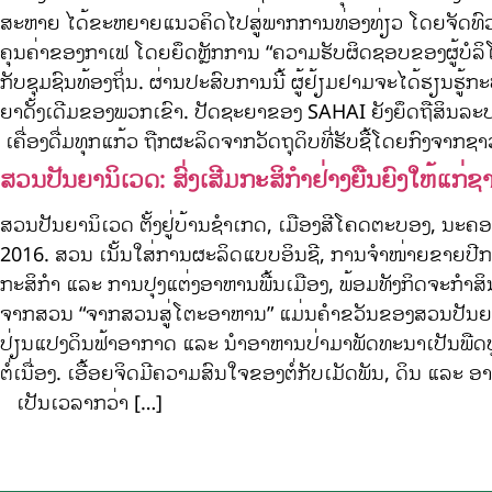
ສະຫາຍ ໄດ້ຂະຫຍາຍແນວຄິດໄປສູ່ພາກການທ່ອງທ່ຽວ ໂດຍຈັດທົວທ່
ຄຸນຄ່າຂອງກາເຟ ໂດຍຍຶດຫຼັກການ “ຄວາມຮັບຜິດຊອບຂອງຜູ້ບໍລິໂພ
ກັບຊຸມຊົນທ້ອງຖິ່ນ. ຜ່ານປະສົບການນີ້ ຜູ້ຢ້ຽມຢາມຈະໄດ້ຮຽນຮູ
ຍາດັ້ງເດີມຂອງພວກເຂົາ. ປັດຊະຍາຂອງ SAHAI ຍັງຍຶດຖືສິນລະປະ
ເຄື່ອງດື່ມທຸກແກ້ວ ຖືກຜະລິດຈາກວັດຖຸດິບທີ່ຮັບຊື້ໂດຍກົງຈາກ
ສວນປັນຍານິເວດ: ສົ່ງເສີມກະສິກຳຢ່າງຍືນຍົງໃຫ້ແກ່
ສວນປັນຍານິເວດ ຕັ້ງຢູ່ບ້ານຊໍາເກດ, ເມືອງສີໂຄດຕະບອງ, ນະຄ
2016. ສວນ ເນັ້ນໃສ່ການຜະລິດແບບອິນຊີ, ການຈຳໜ່າຍຂາຍປີກ ແ
ກະສິກຳ ແລະ ການປຸງແຕ່ງອາຫານພື້ນເມືອງ, ພ້ອມທັງກິດຈະກຳສ
ຈາກສວນ “ຈາກສວນສູ່ໂຕະອາຫານ” ແມ່ນຄຳຂວັນຂອງສວນປັນຍານິເວດ. 
ປ່ຽນແປງດິນຟ້າອາກາດ ແລະ ນຳອາຫານປ່າມາພັດທະນາເປັນພືດປູກໃ
ຕໍ່ເນື່ອງ. ເອື້ອຍຈິດມີຄວາມສົນໃຈຂອງຕໍ່ກັບເມັດພັນ, ດິນ ແລະ
ເປັນເວລາກວ່າ […]