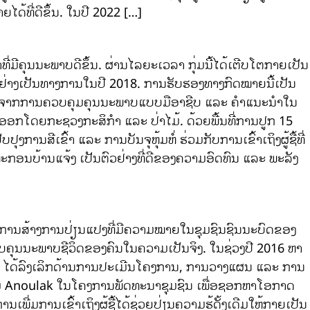
ໄດ້ທີ່ດີຂຶ້ນ. ໃນປີ 2022 […]
້າທີ່ມີຄຸນນະພາບດີຂຶ້ນ. ຜ່ານໄລຍະເວລາ ກຸ່ມນີ້ໄດ້ເຕີບໂຕກາຍເປັນ
້ນຢ່າງເປັນທາງການໃນປີ 2018. ການຮັບຮອງທາງກົດໝາຍນີ້ເປັນ
ໂຫຍດຈາກການຄວບຄຸມຄຸນນະພາບແບບມືອາຊີບ ແລະ ຄຳແນະນຳໃນ
່ອອກໂດຍກະຊວງກະສິກຳ ແລະ ປ່າໄມ້. ດ້ວຍພື້ນທີ່ການປູກ 15
ີເຂົ້າ ແລະ ການບັນຈຸຫຸ້ມຫໍ່ ຮ່ວມກັບການເຂົ້າເຖິງຜູ້ຊື້ທີ່
ະກອນບ້ານແຈ້ງ ເປັນຕົວຢ່າງທີ່ດີຂອງຄວາມອົດທົນ ແລະ ພະລັງ
້ໃນການສ້າງການປ່ຽນແປງທີ່ມີຄວາມໝາຍໃນຊຸມຊົນຊົນນະບົດຂອງ
ະດັບຄຸນນະພາບຊີວິດຂອງຄົນໃນຄວາມເປັນຈິງ. ໃນຊ່ວງປີ 2016 ຫາ
ນ ໄດ້ລົງເລິກດ້ານການປະເມີນໂຄງການ, ການວາງແຜນ ແລະ ການ
ຄົມ Anoulak ໃນໂຄງການພັດທະນາຊຸມຊົນ ເພື່ອຊອກຫາໂອກາດ
່ມການເຂົ້າເຖິງຜູ້ຊື້ໄດ້ຊ່ວຍປ່ຽນຄວາມຮູ້ດັ້ງເດີມໃຫ້ກາຍເປັນ