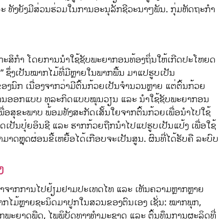
ແລະ ທັງຍັງມີສ່ວນຮ່ວມໃນການອະນຸລັກຊີວະນາໆພັນ. ກຸ່ມຫັດຖະກຳ
ຍື້ອທາງກະສິກໍາ ໂດຍການນໍາໃຊ້ຊັບພະຍາກອນທ້ອງຖິ່ນໃຫ້ເກີດປະໂຫຍດ
” ຊຶ່ງເປັນໝາກໄມ້ທີ່ມີຫຼາຍໃນພາກພື້ນ ມາແປຮູບເປັນ
ງນົກ ເນື່ອງຈາກວ່າມີຕົ້ນກ້ວຍເປັນຈໍານວນຫຼາຍ ແຕ່ຕົ້ນກ້ວຍ
ອກາດໃນການອອກແບບ ທຸລະກິດແບບໝຸນວຽນ ແລະ ນໍາໃຊ້ຊັບພະຍາກອນ
ພື່ອສຸຂະພາບ ພ້ອມທັງສະກັດເສັ້ນໃຍຈາກຕົ້ນກ້ວຍເພື່ອນໍາໄປໃຊ້
ດເປັນປຸ໋ຍອິນຊີ ແລະ ຮາກກ້ວຍຖືກນໍາໄປແປຮູບເປັນແປ້ງ ເພື່ອໃຊ້
າມາດຫຼຸດຜ່ອນຂີ້ເຫຍື້ອໄດ້ເກືອບຈະເປັນສູນ. ຜົນທີ່ໄດ້ຮັບຄື ລະບົບ
ງ
ັນດານໃຈມາຈາກການໄປຢ້ຽມຢາມປະເທດໄທ ແລະ ເຫັນຄວາມຫຼາກຫຼາຍ
ໝາກໄມ້ຫຼາຍຊະນິດມາປູກໃນສວນຂອງຕົນເອງ ເຊັ່ນ: ໝາກພຸກ,
, ໂລກພະຍາດພືດ, ໄພພິບັດທາງທໍາມະຊາດ ແລະ ຕົ້ນທຶນການຜະລິດທີ່