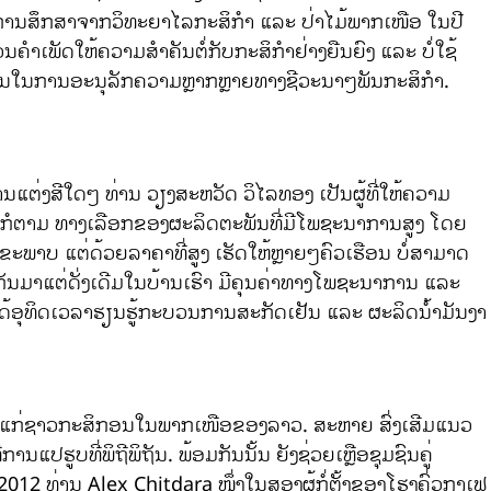
ລັດການສຶກສາຈາກວິທະຍາໄລກະສິກໍາ ແລະ ປ່າໄມ້ພາກເໜືອ ໃນປີ
າເພັດໃຫ້ຄວາມສໍາຄັນຕໍ່ກັບກະສິກໍາຢ່າງຍືນຍົງ ແລະ ບໍ່ໃຊ້
ໍາຄັນໃນການອະນຸລັກຄວາມຫຼາກຫຼາຍທາງຊີວະນາໆພັນກະສິກໍາ.
ນແຕ່ງສີໃດໆ ທ່ານ ວຽງສະຫວັດ ວິໄລທອງ ເປັນຜູ້ທີ່ໃຫ້ຄວາມ
ງໃດກໍຕາມ ທາງເລືອກຂອງຜະລິດຕະພັນທີ່ມີໂພຊະນາການສູງ ໂດຍ
ສຸຂະພາບ ແຕ່ດ້ວຍລາຄາທີ່ສູງ ເຮັດໃຫ້ຫຼາຍໆຄົວເຮືອນ ບໍ່ສາມາດ
ູກກັນມາແຕ່ດັ່ງເດີມໃນບ້ານເຮົາ ມີຄຸນຄ່າທາງໂພຊະນາການ ແລະ
ານໄດ້ອຸທິດເວລາຮຽນຮູ້ກະບວນການສະກັດເຢັນ ແລະ ຜະລິດນ້ຳມັນງາ
ູ້ໃຫ້ແກ່ຊາວກະສິກອນໃນພາກເໜືອຂອງລາວ. ສະຫາຍ ສົ່ງເສີມແນວ
ູບທີ່ພິຖີພິຖັນ. ພ້ອມກັນນັ້ນ ຍັງຊ່ວຍເຫຼືອຊຸມຊົນຄູ່
12 ທ່ານ Alex Chitdara ໜຶ່ງໃນສອງຜູ້ກໍ່ຕັ້ງຂອງໂຮງຄົ່ວກາເຟ