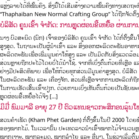
ແຫຼ່ງລາຍໄດ້ທີ່ໝັ້ນຄົງ. ສິ່ງນີ້ໄດ້ເສີມສ້າງຄວາມໝັ້ນຄົງທາງ
“Thaphaiban New Normal Crafting Group” ໄດ້ຖືກຈັດຕັ້ງຂ
ບໍລິສັດ ຄຸູນເຂົ້າ ຈໍາກັດ: ການຫຼຸດຜ່ອນຂີ້ເຫຍື້ອ ຜ່ານກ
ນາງ ບົວສະນິດ (ນົກ) ເຈົ້າຂອງບໍລິສັດ ຄູນເຂົ້າ ຈໍາກັດ ໄດ້ກໍ່
ສູງສຸດ. ໃນຖານະເປັນຜູ້ນໍາເຂົ້າ ແລະ ສົ່ງອອກຜະລິດຕະພັນອາຫານ,
ຜະລິດຕະພັນເພື່ອເພີ່ມມູນຄ່າໃຫ້ສູງ ແລະ ເປັນມິດກັບສິ່ງແວດລ້
ສ່ວນຫຼາຍຖືກປະໄວ້ໂດຍບໍ່ໄດ້ນໍາໃຊ້. ຈາກທີ່ເບິ່ງຕົ້ນກ້ວຍທີ່
ຢ່າງມີປະສິດທິພາບ ເພື່ອໃຫ້ກ້ວຍທຸກສ່ວນມີມູນຄ່າສູງສຸດ. ບໍລິສ
ໃນຜະລິດຕະພັນ ແລະ ເຄື່ອງຈັກ. ສ່ວນທີ່ເຫຼືອຈາກການຜະລິດກໍຖືກ
ໃນການເຮັດເສັ້ນເຂົ້າປຽກ. ດ້ວຍການເບິ່ງເຫັນຕົ້ນກ້ວຍເປັນຊັບພະຍາ
ຫຼຸດຜ່ອນຂີ້ເຫຍື້ອໄດ້ຈິງ […]
ມິມີ່ ພົມມາລີ ອາຍຸ 27 ປີ ຕົວແທນຊາວກະສິກອນລຸ້
ສວນຄໍາເພັດ (Kham Phet Garden) ກໍ່ຕັ້ງຂຶ້ນໃນປີ 2000 ໂດຍ
ຂອງໝາກໄມ້. ໃນເວລານັ້ນ ປະເທດລາວນໍາເຂົ້າໝາກໄມ້ຈໍານວນຫຼ
ໝາກເງາະ, ໝາກລະມຸດ, ໝາກລໍາໄຍ ແລະ ອື່ນໆ. ໃນຊ່ວງເລີ່ມຕົ້ນທ