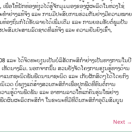
ອໃຫ້ນັກທ່ອງທ່ຽວໄດ້ຮູ້ຈັກມຸມມອງຂອງຜູ້ຜະລິດໃນຫ່ວງໂຊ່
ທະນະທຳຢ່າງແທ້ຈິງ ແລະ ການມີປະສົບການຮ່ວມກັນຢ່າງມີຄວາມໝາຍ
ທ້ອງຖິ່ນກໍໄດ້ຮັບລາຍໄດ້ເພີ່ມເຕີມ ແລະ ການຍອມຮັບຕໍ່ພູມປັນ
ຜປະສົມປະສານລົດຊາດທີ່ແທ້ຈິງ ແລະ ຄວາມຍືນຍົງເຂົ້າ,
008 ແລະ ໄດ້ຈົດທະບຽນເປັນບໍລິສັດກະສິກຳຢ່າງເປັນທາງການໃນປີ
ລະ ເຫັດນາງລົມ. ນອກຈາກນັ້ນ ສວນຍັງຈັດໂຄງການຮຽນຮູ້ທາງດ້ານ
ານຈຳແນກຊະນິດພັນພືດນານາຊະນິດ ແລະ ເກັບຜັກສົດໆໄດ້ໂດຍກົງ
ເວດ ບໍ່ພຽງແຕ່ສ້າງສວນກະສິກຳເພື່ອປູກພືດທີ່ທົນຕໍ່ການ
ວາມຮູ້ດ້ານພືດພັນ ແລະ ອາຫານລາວໃຫ້ແກ່ຄົນຮຸ່ນໃໝ່ຢ່າງ
້າພືດຜົນຜະລິດກະສິກຳ ໃນຂະນະທີ່ມີທີ່ດິນກະສິກຳອຸດົມສົມບູນ
Next
→