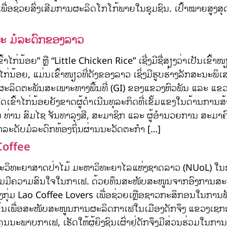
ງ ເພື່ອຊ່ວຍສົ່ງເສີມການຜະລິດໂກໂກ້ພາຍໃນຊຸມຊົນ. ເປົ້າໝາຍ
 ແລະ ມໍລະດົກຂອງລາວ
ເຂົ້າໄກ່ນ້ອຍ” ຫຼື “Little Chicken Rice” ເຊີ່ງມີຊື່ສຽງວ່າເປັນເຂົ
າໄກ່ນ້ອຍ, ແມ່ນເຂົ້າໜຽວທີ່ດັງຂອງລາວ ເຊິ່ງມີຮູບຮ່າງລັກສະນະພິເສດ
ນ ຜະລິດຕະພັນສະເພາະທາງພື້ນທີ່ (GI) ຂອງແຂວງຫົວພັນ ແລະ ແ
ີດເຂົ້າໄກ່ນ້ອຍຍັງຂາດຜູ້ດຳເນີນທຸລະກິດທີ່ເຂັ້ມແຂງໃນດ້ານກາ
 ທ່ານ ສົມໄຊ ຈັນທາລຸງສີ, ສະມາຊິກ ແລະ ຜູ້ອຳນວຍການ ສະມາຄົມສົ່
ລະດັບມໍລະດົກທ້ອງຖິ່ນຜ່ານນະວັດຕະກໍາ […]
 Coffee
ະນະວິທະຍາສາດປ່າໄມ້ ມະຫາວິທະຍາໄລແຫ່ງຊາດລາວ (NUoL) ໃນຊ່
ມມີຄວາມສົນໃຈໃນກາເຟ. ດ້ວຍທຶນສະໜັບສະໜູນຈາກອົງການສະຫ
້ງກຸ່ມ Lao Coffee Lovers ເພື່ອຊ່ວຍເຫຼືອຊາວກະສິກອນໃນການພ
e ຂຶ້ນເພື່ອສະໜັບສະໜູນການຜະລິດກາເຟໃນເມືອງດັກຈຶງ ແຂວງເຊ
ະພາບກາເຟ, ເຮັດໃຫ້ຜູ້ຍິງຊົນເຜົ່າຢູ່ດັກຈຶງມີສ່ວນຮ່ວມໃນການປູ