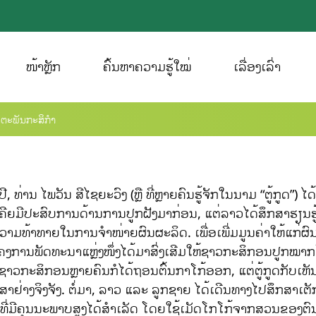
ໜ້າຫຼັກ
ຄົ້ນຫາຄວາມຮູ້ໃໝ່
ເລື່ອງເລົ່າ
ິດຕະພັນກະສິກຳ
ປີ, ທ່ານ ໄພວັນ ສີໄຊຍະວົງ (ຫຼື ທີ່ຫຼາຍຄົນຮູ້ຈັກໃນນາມ “ຕູ້
ຈະບໍ່ເຄີຍມີປະສົບການດ້ານການປູກຝັງມາກ່ອນ, ແຕ່ລາວໄດ້ສຶກສາ
ວາມທ້າທາຍໃນການຈຳໜ່າຍຜົນຜະລິດ. ເພື່ອເພີ່ມມູນຄ່າໃຫ້ແກ່ຜົ
ງການພັດທະນາແຫຼ່ງໜຶ່ງໄດ້ມາສົ່ງເສີມໃຫ້ຊາວກະສິກອນປູກໝາ
 ຊາວກະສິກອນຫຼາຍຄົນກໍໄດ້ຖອນຕົ້ນກາໂກ້ອອກ, ແຕ່ຕູ້ກູດກັບເຫັນ
ງຮັກສາຢ່າງຈິງຈັງ. ຕໍ່ມາ, ລາວ ແລະ ລູກຊາຍ ໄດ້ເດີນທາງໄປສຶ
່ມີຄຸນນະພາບສູງໄດ້ສຳເລັດ ໂດຍໃຊ້ເມັດໂກໂກ້ຈາກສວນຂອງຕົນເອງ. 