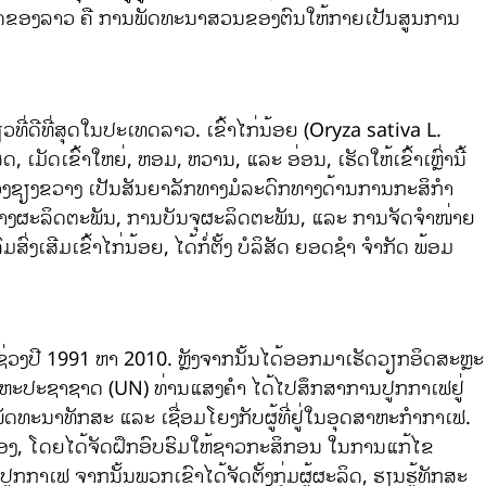
ສູງສຸດຂອງລາວ ຄື ການພັດທະນາສວນຂອງຕົນໃຫ້ກາຍເປັນສູນການ
້າໜຽວທີ່ດີທີ່ສຸດໃນປະເທດລາວ. ເຂົ້າໄກ່ນ້ອຍ (Oryza sativa L.
, ເມັດເຂົ້າໃຫຍ່, ຫອມ, ຫວານ, ແລະ ອ່ອນ, ເຮັດໃຫ້ເຂົ້າເຫຼົ່ານີ້
ຂວງຊຽງຂວາງ ເປັນສັນຍາລັກທາງມໍລະດົກທາງດ້ານການກະສິກໍາ
ນສ້າງຜະລິດຕະພັນ, ການບັນຈຸຜະລິດຕະພັນ, ແລະ ການຈັດຈໍາໜ່າຍ
ງເສີມເຂົ້າໄກ່ນ້ອຍ, ໄດ້ກໍ່ຕັ້ງ ບໍລິສັດ ຍອດຊຳ ຈໍາກັດ ພ້ອມ
ວງປີ 1991 ຫາ 2010. ຫຼັງຈາກນັ້ນໄດ້ອອກມາເຮັດວຽກອິດສະຫຼະ
ະປະຊາຊາດ (UN) ທ່ານແສງຄຳ ໄດ້ໄປສຶກສາການປູກກາເຟຢູ່
ັດທະນາທັກສະ ແລະ ເຊື່ອມໂຍງກັບຜູ້ທີ່ຢູ່ໃນອຸດສາຫະກຳກາເຟ.
ກອງ, ໂດຍໄດ້ຈັດຝຶກອົບຮົມໃຫ້ຊາວກະສິກອນ ໃນການແກ້ໄຂ
ກກາເຟ ຈາກນັ້ນພວກເຂົາໄດ້ຈັດຕັ້ງກຸ່ມຜູ້ຜະລິດ, ຮຽນຮູ້ທັກສະ