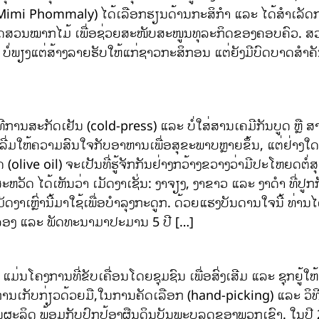
ມະລີ (Mimi Phommaly) ໄດ້ເລືອກຮຽນດ້ານກະສິກໍາ ແລະ ໄດ້ສໍາເ
ຮັດສວນໝາກໄມ້ ເພື່ອຊ່ວຍສະໜັບສະໜູນທຸລະກິດຂອງຄອບຄົວ. ສວນຄໍ
ືອງ ບໍ່ພຽງແຕ່ສ້າງລາຍຮັບໃຫ້ແກ່ຊາວກະສິກອນ ແຕ່ຍັງມີບົດບາດສ
ານສະກັດເຢັນ (cold-press) ແລະ ບໍ່ໃສ່ສານເຄມີກັນບູດ ຫຼື ສາ
ເລີ່ມໃຫ້ຄວາມສົນໃຈກັບອາຫານເພື່ອສຸຂະພາບຫຼາຍຂຶ້ນ, ແຕ່ຢ່າ
(olive oil) ຈະເປັນທີ່ຮູ້ຈັກກັນຢ່າງກວ້າງຂວາງວ່າມີປະໂຫຍດຕໍ່
ະຫວັດ ໄດ້ເຫັນວ່າ ເມັດງາເຊັ່ນ: ງາຈຽງ, ງາຂາວ ແລະ ງາດຳ ທີ່ປ
ງາເຫຼົ່ານີ້ມາໃຊ້ເພື່ອບຳລຸງກະດູກ. ດ້ວຍແຮງບັນດານໃຈນີ້ ທ່
ົດລອງ ແລະ ພັດທະນາມາປະມານ 5 ປີ […]
ມ່ນໂຄງການທີ່ຂັບເຄື່ອນໂດຍຊຸມຊົນ ເພື່ອສົ່ງເສີມ ແລະ ຊຸກຍ
ບກ່ຽວດ້ວຍມື,ໃນການຄັດເລືອກ (hand-picking) ແລະ ວິທີການແປຮ
ຜະລິດ ພ້ອມກັບປົກປ້ອງຜືນດິນບັນພະບຸລຸດຂອງພວກເຂົາ. ໃນປີ 20