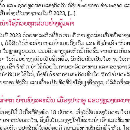
ເສດຖະກິດ ແລະ ຊ່ວຍຫຼຸດຜ່ອນແຮງກົດດັນຕໍ່ຊັບພະຍາກອນທຳມະຊາດ 
ື້ນຢ່າງເປັນທາງການໃນປີ 2023, […]
ານນໍາໃຊ້ກ້ວຍທຸກສ່ວນຢ່າງຄຸ້ມຄ່າ
ຕັ້ງຂື້ນໃນປີ 2023 ດ້ວຍພາລະກິດທີ່ຊັດເຈນ ຄື ການຫຼຸດຜ່ອນຂີ້ເຫ
 ບໍລິສັດໄດ້ກ້າວຂ້າມການຄ້າແບບດັ້ງເດີມ ແລະ ຍັງນໍາເອົາ “ກ້ວຍ
ອມ ໃນຫຼາຍຮູບແບບ. ແນວຄິດທາງທຸລະກິດນີ້ເກີດຂຶ້ນຈາກບ້ານເກີດຂອ
ເຫຼືອ ແລະ ໃບກ້ວຍຕ່າງໆເຄີຍເປັນຂີ້ເຫຍື້ອ, ນົກກັບເຫັນເປັນໂ
ັດ ຄູນເຂົ້າ ຈໍາກັດ ນໍາໃຊ້ກ້ວຍໃນການຜະລິດອາຫານ ແລະ ຂອງວ່າງເ
ນໍາກັບມາໃຊ້ໃໝ່, ນ້ໍາທີ່ໄດ້ຈາກການສະກັດເສັ້ນໃຍ ຖືກນໍາໄປຜະລິ
ກອນທັງຕົ້ນ ແທນທີ່ຈະເປັນພືດທີ່ນໍາໃຊ້ພຽງຄັ້ງດຽວ, ບໍລິສັດຈຶ່ງສ
ນໃໝ່ຈາກ ບ້ານພົງສະຫວັນ ເມືອງປາກອູ ແຂວງຫຼວງພະບາ
ພໍ່ຂອງມີມີ່ ມີເນື້ອທີ່ທັງໝົດ 18 ເຮັກຕາ. ເຊິ່ງໄດ້ຮັບແຮງບ
າຍຈາກປະເທດໄທ, ສິ່ງນີ້ເປັນແຮງຈູງໃຈໃຫ້ລາວນໍາເອົາແນວພັນ
ຸລະກິດ ອຸປະສັກທີ່ໃຫຍ່ທີ່ສຸດຄື ຄວາມຮູ້ທາງເຕັກນິກທີ່ຈໍາກັດ