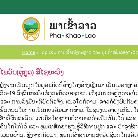
Home
»
Topics
»
ການເຂົ້າເຖິງຕະຫຼາດ ແລະ ມູນຄ່າເພີ່ມຂອງຜະລ
ໄພວັນ(ຕູ້ກູດ) ສີໄຊຍະວົງ
ຫຼັງຈາກເຮັດວຽກໃນທຸລະກິດກໍ່ສ້າງໂຄງສ້າງເຫຼັກມາເປັນເວລາຫຼາຍ
ວິດ-19 ສົ່ງຜົນກະທົບຕໍ່ທຸລະກິດຂອງລາວ. ເຖິງແມ່ນວ່າຕູ້ກູດ
ແລະ ການລົງມືປະຕິບັດຕົວຈິງ. ແນວໃດກໍຕາມ, ລາວກໍຍັງພົບກັບຄ
ຂັ້ນຕອນໃນການເຮັດກະແລັມໝາກພ້າວ. ໃນຊ່ວງເວລາດຽວກັນ, ໂຄ
ຮັບຊື້ຜົນຜະລິດ. ແຕ່ເມື່ອໂຄງການບໍ່ສາມາດດຳເນີນຕໍ່ໄປໄດ້ ແລະ
ຕົ້ນໂກໂກ້ໄວ້ ແລະ ທຸ່ມເທສຶກສາຮຽນຮູ້ວິທີການປູກ ແລະ ບຳລຸ
ເພື່ອນບ້ານ. ຫຼັງຈາກກັບມາ, ພວກເຂົາສາມາດຜະລິດຊັອກໂກແລັດທີ