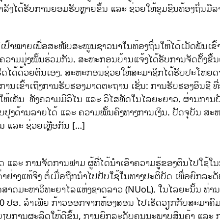
ລັງໄດ້ຮັບການຍອມຮັບຫຼາຍຂຶ້ນ ແລະ ຊ່ວຍໃຫ້ຊຸມຊົນທ້ອງຖິ່ນມີລາຍ
ດຍມີເປົ້າໝາຍເພື່ອສະໜັບສະໜູນຊາວນາໃນທ້ອງຖິ່ນໃຫ້ໄດ້ເມັດພັນເຂົ
ຄວາມມຸ່ງໝັ້ນຮ່ວມກັນ. ສະຫະກອນບ້ານແຈ້ງໄດ້ຮັບການຈັດຕັ້ງຂື
ດເຮັດໄດ້ດ້ວຍຕົນເອງ. ສະຫະກອນຊ່ວຍໃຫ້ສະມາຊິກໄດ້ຮັບປະ
ານເຂົ້າເຖິງການຮັບຮອງມາດຕະຖານ ເຊັ່ນ: ການຮັບຮອງອິນຊີ ທີ
ນ ທັງຄວາມມີວິໄນ ແລະ ວິໄສທັດໃນໄລຍະຍາວ. ຜ່ານການປັບປຸງການສ
ບປຸງດ້ານລາຍໄດ້ ແລະ ຄວາມໝັ້ນຄົງທາງການເງິນ. ປັດຈຸບັນ ສະຫ
ັນ ແລະ ຊ່ວຍເຫຼືອກັນ […]
ັດ ແລະ ການຈັດການຟາມ ຜູ້ທີ່ໄດ້ນຳເອົາຄວາມຮູ້ຂອງຕົນໄປໃຊ
າຢ່າງແທ້ຈິງ ຕໍ່ເມື່ອຖືກນຳໄປປັບໃຊ້ໃນທາງປະຕິບັດ ເພື່ອຍົກລ
ສດສາດມະຫາວິທະຍາໄລແຫ່ງຊາດລາວ (NUoL). ໃນໄລຍະນັ້ນ ທ່າ
 2020 ປອ. ລຳເພີຍ ກ້າວອອກຈາກຫ້ອງສອນ ໄປເຮັດວຽກກັບສະມາ
ບການຜະລິດໃຫ້ດີຂຶ້ນ, ການຍົກລະດັບຄຸນນະພາບສິນຄ້າ ແລະ ການເພີ