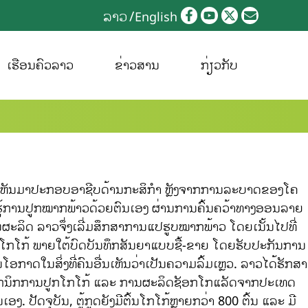
ລາວ
English
ເຮືອນຄົວລາວ
ຂ່າວສານ
ກ່ຽວກັບ
ກູດ”) ໄດ້ຫັນມາປະກອບອາຊີບດ້ານກະສິກຳ ຫຼັງຈາກການລະບາດຂອງໂຄ
ຮຽນຮູ້ການປູກໝາກພ້າວດ້ວຍຕົນເອງ ຜ່ານການຄົ້ນຄວ້າທາງອອນລາຍ
ນຜະລິດ ລາວຈຶ່ງເລີ່ມສຶກສາການແປຮູບໝາກພ້າວ ໂດຍເນັ້ນໄປທີ່
ກໂກໂກ້ ພາຍໃຕ້ບົດບັນທຶກສັນຍາແບບຊື້-ຂາຍ ໂດຍຮັບປະກັນການ
ໂອກາດໃນສິ່ງທີ່ຄົນອື່ນເຫັນວ່າເປັນຄວາມລົ້ມເຫຼວ. ລາວໄດ້ຮັກສາ
ກສາເຕັກນິກການປູກໂກໂກ້ ແລະ ການຜະລິດຊັອກໂກແລັດຈາກປະເທດ
ປັດຈຸບັນ, ຕູ້ກູດຍັງມີຕົ້ນໂກໂກ້ຫຼາຍກວ່າ 800 ຕົ້ນ ແລະ ມີ