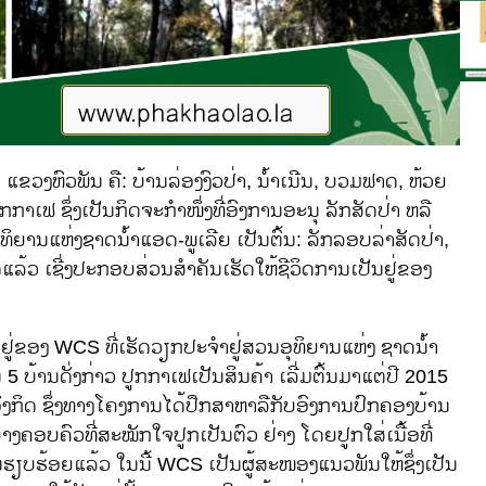
ວງຫົວພັນ ຄື: ບ້ານລ່ອງງົວປ່າ, ນໍ້າເນີນ, ບວມຟາດ, ຫ້ວຍ
າເຟ ຊຶ່ງເປັນກິດຈະກໍາໜຶ່ງທີ່ອົງການອະນຸ ລັກສັດປ່າ ຫລື
ຸທິຍານແຫ່ງຊາດນໍ້າແອດ-ພູເລີຍ ເປັນຕົ້ນ: ລັກລອບລ່າສັດປ່າ,
ແລ້ວ ເຊີ່ງປະກອບສ່ວນສໍາຄັນເຮັດໃຫ້ຊີວິດການເປັນຢູ່ຂອງ
ນຢູ່ຂອງ WCS ທີ່ເຮັດວຽກປະຈໍາຢູ່ສວນອຸທິຍານແຫ່ງ ຊາດນໍ້າ
 5 ບ້ານດັ່ງກ່າວ ປູກກາເຟເປັນສິນຄ້າ ເລີ່ມຕົ້ນມາແຕ່ປີ 2015
ກິດ ຊຶ່ງທາງໂຄງການໄດ້ປຶກສາຫາລືກັບອົງການປົກຄອງບ້ານ
ງຄອບຄົວທີ່ສະໝັກໃຈປູກເປັນຕົວ ຢ່າງ ໂດຍປູກໃສ່ເນື້ອທີ່
ຮຽບຮ້ອຍແລ້ວ ໃນນີ້ WCS ເປັນຜູ້ສະໜອງແນວພັນໃຫ້ຊຶ່ງເປັນ