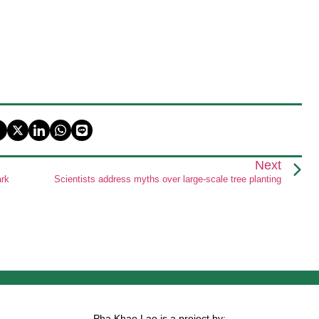
Next
ark
Scientists address myths over large-scale tree planting
Pha Khao Lao is a project by: