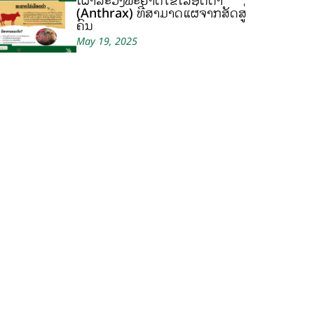
ເຝົ້າລະວັງພະຍາດໄຂ້ເລືອດດຳ
(Anthrax) ທີ່ສາມາດແຜ່ຈາກສັດສູ່
ຄົນ
May 19, 2025