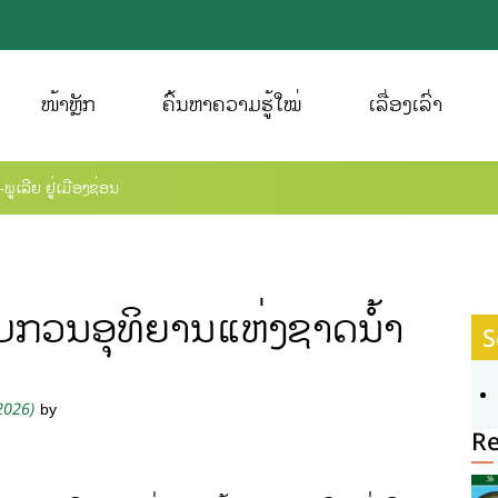
ໜ້າຫຼັກ
ຄົ້ນຫາຄວາມຮູ້ໃໝ່
ເລື່ອງເລົ່າ
ູເລີຍ ຢູ່ເມືອງຊ່ອນ
ົບກວນອຸທິຍານແຫ່ງຊາດນໍ້າ
S
 2026)
by
R