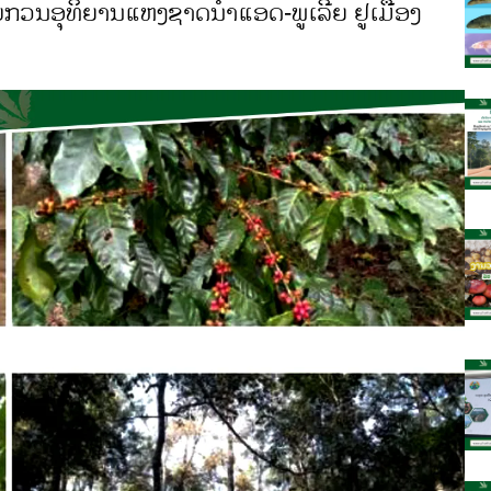
ົບກວນອຸທິຍານແຫ່ງຊາດນໍ້າແອດ-ພູເລີຍ ຢູ່ເມືອງ