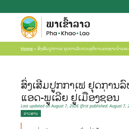
Home
»
ສົ່ງເສີມປູກກາເຟ ຢຸດການລົບກວນອຸທິຍານແຫ່ງຊາດນໍ້າແອດ-ພ
ສົ່ງເສີມປູກກາເຟ ຢຸດການລ
ແອດ-ພູເລີຍ ຢູ່ເມືອງຊ່ອນ
Last updated on August 7, 2026
(first published: August 7,
ຂ່າວສານ