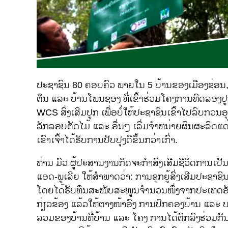
ປະຊາຊົນ 80 ຄອບຄົວ ພາຍໃນ 5 ບ້ານຂອງເມືອງຊ່ອນ, ແຂ
ຕຶນ ແລະ ບ້ານໂພນຊອງ ທີ່ເຂົ້າຮ່ວມໂຄງການທົດລອງປູກກ
WCS ສົ່ງເສີມປູກ ເພື່ອບໍ່ໃຫ້ປະຊາຊົນເຂົ້າໄປລົບກວນອ
ລັກລອບຕັດໄມ້ ແລະ ອື່ນໆ ເລີ່ມຈໍາຫນ່າຍຜົນຜະລິດແດ່
ເຂົາເຈົ້າໄດ້ຮັບການປັບປຸງດີຂຶ້ນກວ່າເກົ່າ.
ທ່ານ ມົວ ຜູ້ປະສານງານກິດຈະກໍາສົ່ງເສີມຊີວິດການເປັ
ແອດ-ພູເລີຍ ໃຫ້ສໍາພາດວ່າ: ການຊຸກຍູ້ສົ່ງເສີມປະຊາຊົນ
ໂດຍໄດ້ຮັບທຶນສະໜັບສະໜູນຈໍານວນໜຶ່ງຈາກປະເທດອັງ
ກ່ຽວຂ້ອງ ແລ້ວໃຫ້ຕາງໜ້າອົງ ການປົກຄອງບ້ານ ແລະ ບາ
ລວມຂອງບ້ານທີ່ບ້ານ ແລະ ໂຄງ ການໄດ້ຕົກລົງຮ່ວມກັນ