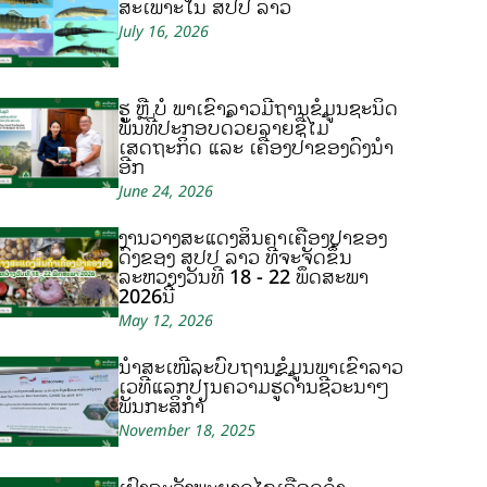
ສະເພາະໃນ ສປປ ລາວ
July 16, 2026
ຮູ້ ຫຼື ບໍ ພາເຂົ້າລາວມີຖານຂໍ້ມູນຊະນິດ
ພັນທີ່ປະກອບດ້ວຍລາຍຊື່ໄມ້
ເສດຖະກິດ ແລະ ເຄື່ອງປ່າຂອງດົງນຳ
ອີກ
June 24, 2026
ງານວາງສະແດງສິນຄ້າເຄື່ອງປ່າຂອງ
ດົງຂອງ ສປປ ລາວ ທີ່ຈະຈັດຂຶ້ນ
ລະຫວ່າງວັນທີ 18 - 22 ພຶດສະພາ
2026ນີ້
May 12, 2026
ນຳສະເໜີລະບົບຖານຂໍ້ມູນພາເຂົ້າລາວ
ເວທີແລກປ່ຽນຄວາມຮູ້ດ້ານຊີວະນາໆ
ພັນກະສິກຳ
November 18, 2025