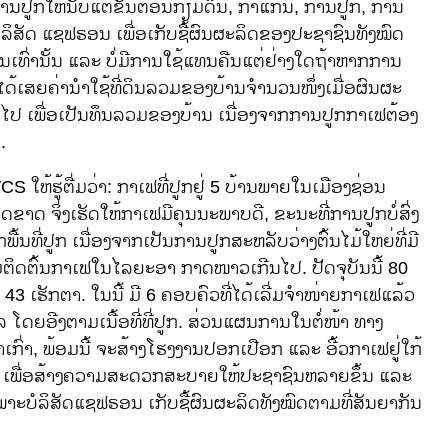
ານປູກໃຫ້ນັບແຕ່ຂັ້ນຕອນກຽມດິນ, ກ້າແກ່ນ, ການປູກ, ການ
ໍລິສັດ ແຊຟຣອນ ເພື່ອເກັບຊື້ຜົນຜະລິດຂອງປະຊາຊົນທັງໝົດ
ນເທົ່ານັ້ນ ແລະ ບໍ່ມີການໃຊ້ແທນຄືນແຕ່ຢ່າງໃດຖ້າຫາກການ
ໄດ້ເສຍຄ່ານໍາໃຊ້ທີ່ດິນລວມຂອງບ້ານຈໍານວນໜຶ່ງເມື່ອຜົນຜະ
ຕົ້ນໄປ ເພື່ອເປັນທຶນລວມຂອງບ້ານ ເນື່ອງຈາກການປູກກາເຟຕ້ອງ
.
S ໃຫ້ຮູ້ຕື່ມວ່າ: ກາເຟທີ່ປູກຢູ່ 5 ບ້ານພາຍໃນເມືອງຊ່ອນ
ດຂາດ ຈິ່ງເຮັດໃຫ້ກາເຟມີຄຸນນະພາບດີ, ຂະນະທີ່ການປູກບໍ່ສົ່ງ
ພື້ນທີ່ປູກ ເນື່ອງຈາກເປັນການປູກສະຫລັບວ່າງຕົ້ນໄມ້ໃຫຍ່ທີ່ມີ
າກ້າມຕິດຕົ້ນກາເຟໃນໄລຍະອາ ກາດໜາວເກີນໄປ. ປັດຈຸບັນນີ້ 80
3 ເຮັກຕາ. ໃນນີ້ ມີ 6 ຄອບຄົວທີ່ໄດ້ເລີ່ມຈໍາໜ່າຍກາເຟແລ້ວ
 ໂດຍອີງຕາມເນື້ອທີ່ທີ່ປູກ. ສ່ວນແຜນການໃນຕໍ່ໜ້າ ທາງ
ເກົ່າ, ພ້ອມນີ້ ຈະສ້າງໂຮງງານປອກເປືອກ ແລະ ອີ້ວກາເຟຢູ່ໃກ້
້ ເພື່ອສ້າງຄວາມສະດວກສະບາຍໃຫ້ປະຊາຊົນຫລາຍຂຶ້ນ ແລະ
ພາະບໍລິສັດແຊຟຣອນ ເກັບຊື້ຜົນຜະລິດທັງໝົດຕາມທີ່ສັນຍາກັນ