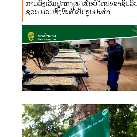
ການສົ່ງເສີມປູກກາເຟ ເພື່ອບໍ່ໃຫ້ປະຊາຊົນລ
ຊ່ອນ ພວມສົ່ງຜົນທີ່ເປັນຮູບປະທໍາ