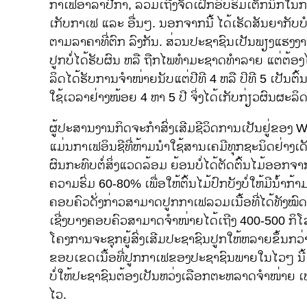
ກາເຟອາລາປີກ້າ, ລວມເຖີງຈັດເຝິກອົບຮົມເຕັກນິກໃນກ
ເກັບກາເຟ ແລະ ອື່ນໆ. ນອກຈາກນີ້ ໄດ້ເຮັດສັນຍາກັບບ
ຕາມລາຄາທີ່ຕົກ ລົງກັນ. ສ່ວນປະຊາຊົນເປັນພຽງແຮງງາ
ປູກບໍ່ໄດ້ຮັບຜົນ ຫລື ຖືກໄພທໍາມະຊາດທໍາລາຍ ແຕ່ຕ້ອງ
ລິດໄດ້ຮັບການຈໍາໜ່າຍນັບແຕ່ປີທີ 4 ຫລື ປິທີ 5 ເປັນ
ໃຊ້ເວລາຢ່າງໜ້ອຍ 4 ຫາ 5 ປີ ຈິ່ງໄດ້ເກັບກ່ຽວຜົນຜະລິດ
ຜູ້ປະສານງານກິດຈະກໍາສົ່ງເສີມຊີວິດການເປັນຢູ່ຂອງ WC
ແມ່ນກາເຟອິນຊີທີ່ຫ້າມນໍາໃຊ້ສານເຄມີທຸກຊະນິດຢ່າງເດັ
ຜົນກະທົບຕໍ່ສິ່ງແວດລ້ອມ ຍ້ອນບໍ່ໄດ້ຕັດຕົ້ນໄມ້ອອກຈາກ
ຄວາມຮົ່ມ 60-80% ເພື່ອໃຫ້ຕົ້ນໄມ້ປົກບັງບໍ່ໃຫ້ມີນໍ້
ຄອບຄົວດັ່ງກ່າວສາມາດປູກກາເຟລວມເນື້ອທີ່ໄດ້ທັງໝົດ 4
ເຊີ່ງບາງຄອບຄົວສາມາດຈໍາໜ່າຍໄດ້ເຖີງ 400-500 ກິໂລ
ໂຄງການຈະຊຸກຍູ້ສົ່ງເສີມປະຊາຊົນປູກໃຫ້ຫລາຍຂຶ້ນກວ່າ
ຂອບເຂດເນື້ອທີ່ປູກກາເຟຂອງປະຊາຊົນພາຍໃນໄວໆ ນີ
ບໍ່ໃຫ້ປະຊາຊົນຕ້ອງເປັນຫວ່ງເລືອກຕະຫລາດຈໍາໜ່າຍ ເ
ໄວ.