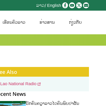
ລາວ
English
ເຮືອນຄົວລາວ
ຂ່າວສານ
ກ່ຽວກັບ
ee Also
Lao National Radio
ecent News
ນັກຄົ້ນຄວ້າລາວໄດ້ຄົ້ນພົບປາຜັ່ນ