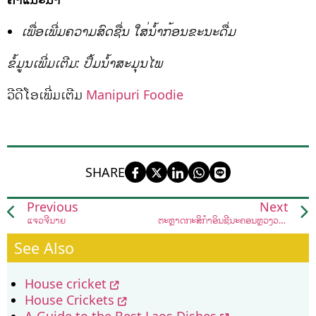
ເພື່ອເພີ່ມຄວາມສົດຊື່ນ ໃສ່ນ້ຳກ້ອນຂະນະດື່ມ
ຂໍ້ມູນເພີ່ມເຕີມ: ປຶ້ມນ້ຳສະມຸນໄພ
ວີດີໂອເພີ່ມເຕີມ
Manipuri Foodie
SHARE
Previous
Next
ແຈ່ວຈີ່ນາຍ
ຕະຫຼາດກະສິກຳອິນຊີນະຄອນຫຼວງວຽງຈັນ
See Also
House cricket
House Crickets
A Guide to the Best Laos Dishes