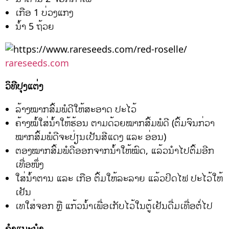
ເກືອ 1 ບ່ວງແກງ
ນ້ຳ 5 ຖ້ວຍ
rareseeds.com
ວິທີປຸງແຕ່ງ
ລ້າງໝາກສົ້ມພໍດີໃຫ້ສະອາດ ປະໄວ້
ຄ້າງໝໍ້ໃສ່ນ້ຳໃຫ້ຮ້ອນ ຕາມດ້ວຍໝາກສົ້ມພໍດີ (ຕົ້ມຈົນກ່ວາ
ໝາກສົ້ມພໍດີຈະປ່ຽນເປັນສີແດງ ແລະ ອ່ອນ)
ຕອງໝາກສົ້ມພໍດີອອກຈາກນ້ຳໃຫ້ໝົດ, ແລ້ວນຳໄປຕົ້ມອີກ
ເທື່ອໜຶ່ງ
ໃສ່ນ້ຳຕານ ແລະ ເກືອ ຕົ້ມໃຫ້ລະລາຍ ແລ້ວປິດໄຟ ປະໄວ້ໃຫ້
ເຢັນ
ເທໃສ່ຈອກ ຫຼື ແກ້ວນ້ຳເພື່ອເກັບໄວ້ໃນຕູ້ເຢັນດື່ມເທື່ອຕໍ່ໄປ
ຄຳແນະນຳ