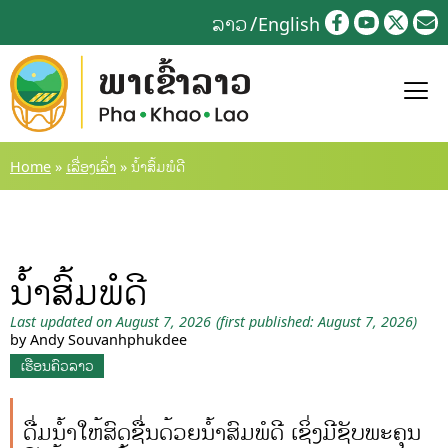
Skip
ລາວ
English
to
content
Home
»
ເລື່ອງເລົ່າ
»
ນ້ຳສົ້ມພໍດີ
ນ້ຳສົ້ມພໍດີ
Last updated on August 7, 2026
(first published: August 7, 2026)
by Andy Souvanhphukdee
ເຮືອນຄົວລາວ
ດື່ມນ້ຳໃຫ້ສົດຊື່ນດ້ວຍນ້ຳສົມພໍດີ ເຊິ່ງມີຊັບພະຄຸນ