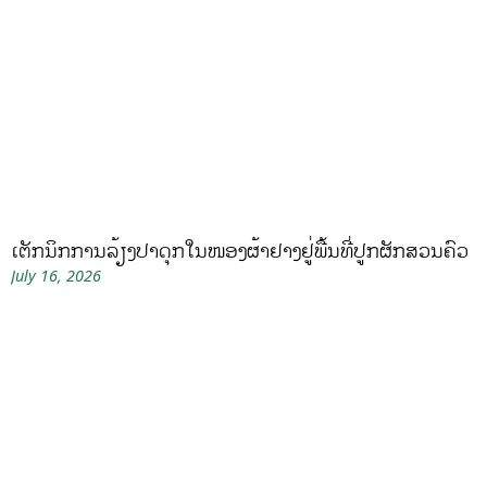
ເຕັກນິກການລ້ຽງປາດຸກໃນໜອງຜ້າຢາງຢູ່ພື້ນທີ່ປູກຜັກສວນຄົວ
July 16, 2026