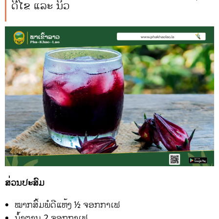
ດີໄຂ້ ແລະ ນິ້ວ
ສ່ວນປະສົມ
ໝາກສົ້ມພໍດີແຫ້ງ ½ ຈອກກາເຟ
ນ້ຳຕານ 2 ຈອກກາເຟ