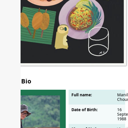
Short Bio
Full name:
Manil
Chou
Date of Birth:
16
Sept
1988