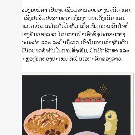
ວຽກງານຂອງມະນີລາ ເປັນຈຸດເຊື່ອມສານລະຫວ່າງອະດີດ ແລະ
ປັດຈຸບັນ, ເຊິ່ງປະສົມປະສານຄວາມງົດງາ ແບບດັ່ງເດີມ ແລະ
ການອອກແບບຮ່ວມສະໄໝໄວ້ນຳກັນ ເພື່ອເພີ່ມຄວາມສົນໃຈຕໍ່
ກັບຊີວະນາໆພັນຂອງລາວ ໂດຍ​ການນໍາເອົາ​​ອົງ​ປະ​ກອບ​ທາງ
ດ້ານວັດ​ທະ​ນະ​ທໍາ​ ແລະ​ ລະບົບນິ​ເວດ ​ເຂົ້າໃນ​ການ​ສ້າງສັນຜົນ
ງານ ເຊິ່ງມີບົດບາດສຳຄັນໃນການສົ່ງເສີມ, ປົກປັກຮັກສາ ແລະ
ສະເຫຼີມສະຫຼອງຮີດຄອງປະເພນີ ທີ່ເປັນເອກະລັກຂອງລາວ.