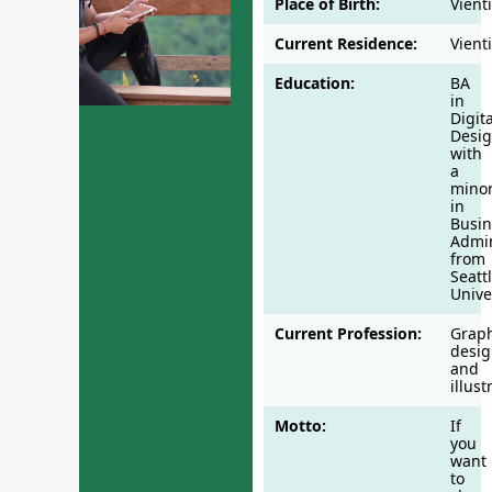
Place of Birth:
Vient
Current Residence:
Vient
Education:
BA
in
Digita
Desi
with
a
mino
in
Busin
Admin
from
Seatt
Unive
Current Profession:
Graph
desig
and
illust
Motto:
If
you
want
to