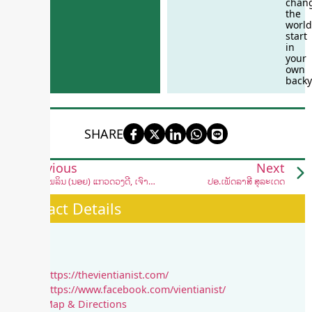
chan
the
world
start
in
your
own
backy
SHARE
Previous
Next
ພອນໄພລິນ (ນ້ອຍ) ແກ້ວດວງດີ, ເຈົ້າຂອງຮ້ານ ແລະ ນັກສິລະປະທາງດ້ານການປຸງແຕ່ງອາຫານ ທີ່ຮ້ານອາຫານໂດຍຂະນ້ອຍ
ປອ.ເພັດລາສີ ສຸລະເດດ
Contact Details
https://thevientianist.com/
https://www.facebook.com/vientianist/
Map & Directions