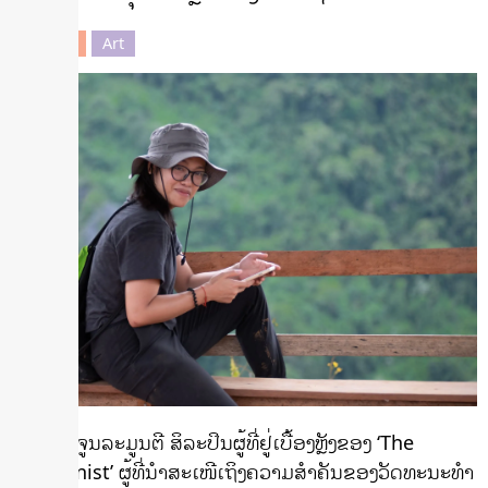
ເອກະຊົນ
Art
ມະນີລາ ຈູນລະມູນຕີ ສິລະປິນຜູ້ທີ່ຢູ່ເບື້ອງຫຼັງຂອງ ‘The
Vientianist’ ຜູ້ທີ່ນໍາສະເໜີເຖິງຄວາມສຳຄັນຂອງວັດທະນະທຳ