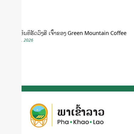
ແສງຄຳ ອິນທິຣັດວົງສີ ເຈົ້າຂອງ Green Mountain Coffee
March 26, 2026