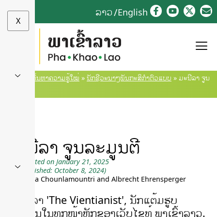
Skip
ລາວ
English
to
X
content
Home
»
ຄົ້ນຫາຄວາມຮູ້ໃໝ່
»
ນັກຊີວະນາໆພັນກະສິກຳຕົວແບບ
»
ມະນີລາ ຈູນ
ລະມູນຕີ
ມະນີລາ ຈູນລະມູນຕີ
Last updated on January 21, 2025
(first published: October 8, 2024)
by Manilla Chounlamountri and Albrecht Ehrensperger
ມະນີລາ 'The Vientianist', ນັກແຕ້ມຮູບ
ສ້າງສັນໃນທຸກໜ້າຫຼັກຂອງເວັບໄຊທ໌ ພາເຂົ້າລາວ.