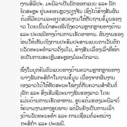
ລາວຜ່ານງານສິລິປະ. ມະນີລາເປັນນັກອອກແບບ ແລະ ນັກ
ແຕ້ມຮູບອິດສະຫຼະ ຢູ່ນະຄອນຫຼວງວຽງຈັນ ເຊິ່ງໄດ້ສ້າງສັນຜົນ
ງານຮູບແຕ້ມທີ່ມີຄວາມລະອຽດສວຍງາມໃຫ້ກັບຖານຂໍ້ມູນຂອງ
ພາເຂົ້າລາວ ໂດຍເນັ້ນນໍາສະເໜີເຖິງຄວາມຫຼາກຫຼາຍທາງດ້ານ
ກະສິກໍາ ແລະ ປະເພນີທາງດ້ານການເຮັດອາຫານ. ຜົນງານຂອງ
ລາວສະທ້ອນໃຫ້ເຫັນເຖິງການປະສົມປະສານແບບຕາເວັນຕົກ
ແລະ ແບບວັດທະນະທຳລາວດັ່ງເດີມ, ສ້າງສັນເລື່ອງເລົ່າທີ່ໜ້າ
ສົນໃຈເພື່ອເປັນການສະເຫຼີມສະຫຼອງມໍລະດົກລາວ.
ມະນີລາ ໜຶ່ງໃນບຸກຄົນຕົວແບບທາງດ້ານຄວາມຫຼາກຫຼາຍທາງ
ດ້ານຊີວະນາໆພັນກະສິກຳໃນຖານຂໍ້ມູນ ເນື່ອງຈາກຜົນງານ
ສິລະປະຂອງລາວໄດ້ໃຫ້ທັດສະນະໃໝ່ໆຕໍ່ກັບຄວາມສໍາຄັນຕໍ່
ການອະນຸລັກ ແລະ ສົ່ງເສີມຊີວະນາໆພັນຂອງລາວ ໂດຍ
ສະເພາະແມ່ນດ້ານການເຮັດອາຫານ. ຮູບແຕ້ມຂອງມະນີລາບໍ່
ພຽງແຕ່ໃຫ້ຄວາມງາມທາງຮູບພາບ ແຕ່ມັນຍັງເປັນການເລົ່າ
ເລື່ອງທາງດ້ານວັດທະນະທໍາ ແລະ ການເຊື່ອມຕໍ່ລະຫວ່າງ
ອາຫານ, ກະສິກໍາ ແລະ ປະເພນີ.