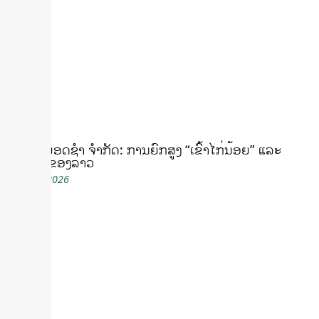
ບໍລິສັດ ຍອດຊຳ ຈໍາກັດ: ການຍົກສູງ “ເຂົ້າໄກ່ນ້ອຍ” ແລະ
ມໍລະດົກຂອງລາວ
May 14, 2026