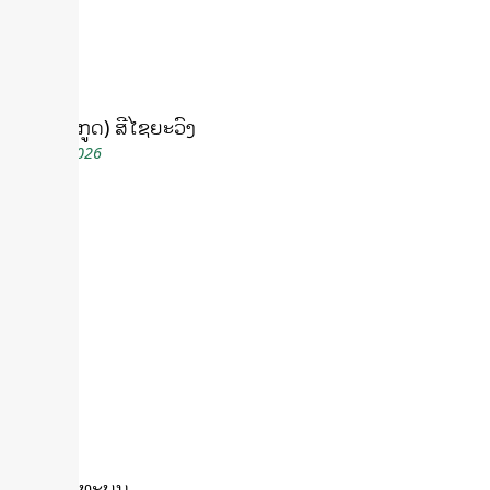
ໄພວັນ(ຕູ້ກູດ) ສີໄຊຍະວົງ
July 24, 2026
ຄຳພູ ພັນທະບູນ