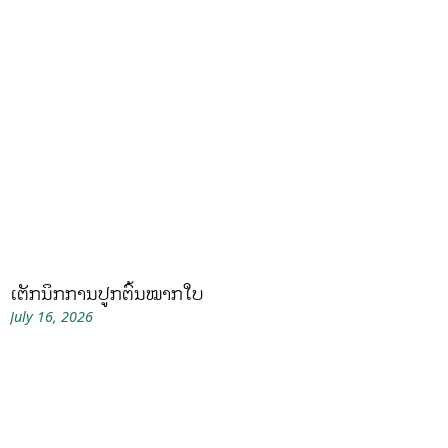
ເຕັກນິກການປູກຕົ້ນໝາກໃບ
July 16, 2026