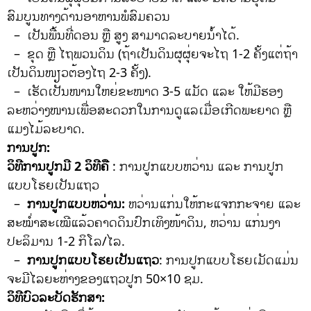
ສົມບູນທາງດ້ານອາຫານພໍສົມຄວນ
– ເປັນພື້ນທີ່ດອນ ຫຼື ສູງ ສາມາດລະບາຍນ້ໍາໄດ້.
– ຂຸດ ຫຼື ໄຖພວນດິນ (ຖ້າເປັນດິນຜຸຜຸ່ຍຈະໄຖ 1-2 ຄັ້ງແຕ່ຖ້າ
ເປັນດິນໜຽວຕ້ອງໄຖ 2-3 ຄັ້ງ).
– ເຮັດເປັນໜານໃຫຍ່ຂະໜາດ 3-5 ແມັດ ແລະ ໃຫ້ມີຮອງ
ລະຫວ່າງໜານເພື່ອສະດວກໃນການດູແລເມື່ອເກີດພະຍາດ ຫຼື
ແມງໄມ້ລະບາດ.
ການປູກ:
ວິທີການປູກມີ 2 ວິທີຄື
: ການປູກແບບຫວ່ານ ແລະ ການປູກ
ແບບໂຮຍເປັນແຖວ
–
ການປູກແບບຫວ່ານ:
ຫວ່ານແກ່ນໃຫ້ກະແຈກກະຈາຍ ແລະ
ສະໝໍ່າສະເໝີແລ້ວຄາດດິນປົກເທິງໜ້າດິນ, ຫວ່ານ ແກ່ນງາ
ປະລິມານ 1-2 ກິໂລ/ໄລ.
–
ການປູກແບບໂຮຍເປັນແຖວ
: ການປູກແບບໂຮຍເມັດແມ່ນ
ຈະມີໄລຍະຫ່າງຂອງແຖວປູກ 50×10 ຊມ.
ວິທີບົວລະບັດຮັກສາ: