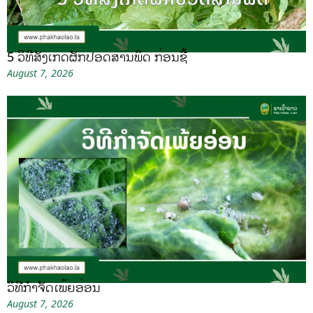
5 ວິທີສັງເກດຜັກປອດສານພິດ ກ່ອນຊື້
August 7, 2026
ວິທີກໍາຈັດເພ້ຍອ່ອນ
August 7, 2026