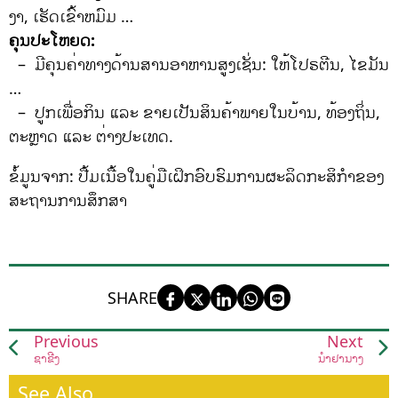
ງາ, ເຮັດເຂົ້າຫມົມ …
ຄຸນປະໂຫຍດ:
– ມີຄຸນຄ່າທາງດ້ານສານອາຫານສູງເຊັ່ນ: ໃຫ້ໂປຣຕີນ, ໄຂມັນ
…
– ປູກເພື່ອກິນ ແລະ ຂາຍເປັນສິນຄ້າພາຍໃນບ້ານ, ທ້ອງຖິ່ນ,
ຕະຫຼາດ ແລະ ຕ່າງປະເທດ.
ຂໍ້ມູນຈາກ: ປື້ມເນື້ອໃນຄູ່ມືເຝິກອົບຮົມການຜະລິດກະສິກໍາຂອງ
ສະຖານການສຶກສາ
SHARE
Previous
Next
ຊາຂີງ
ນ້ຳຢານາງ
See Also