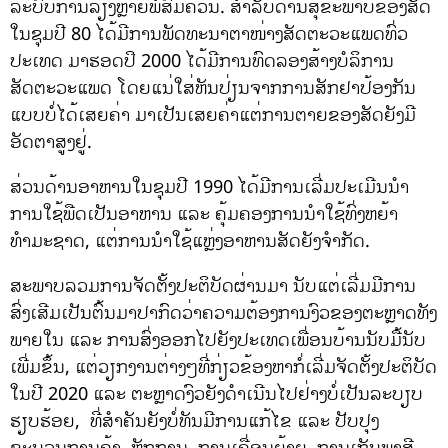
ລະບົບການລ້ຽງຫຼາຍພໍສົມຄວນ. ສຳລັບດ້ານສຸຂະພາບຂອງສັດ
ໃນຊຸມປີ 80 ໄດ້ມີການພັດທະນາຕາໜ່າງສັດຕະວະແພດທົ່ວ
ປະເທດ ມາຮອດປິ 2000 ໄດ້ມີການທົດລອງສ້າງບໍລິການ
ສັດຕະວະແພດ ໂດຍແນ່ໃສ່ຫັນປ່ຽນຈາກການສັກຢາປ້ອງກັນ
ແບບບໍ່ໄດ້ເສຍຄ່າ ມາເປັນເສຍຄ່າແຕ່ການຕາຍຂອງສັດຍັງມີ
ອັດຕາສູງຢູ່.
ສ່ວນດ້ານອາຫານໃນຊຸມປີ 1990 ໄດ້ມີການເລີ່ມປະເມີນນຳ
ການໃຊ້ພືດເປັນອາຫານ ແລະ ຄຸ້ມຄອງການນຳໃຊ້ທົ່ງຫຍ້າ
ທຳມະຊາດ, ແຕ່ການນຳໃຊ້ແຫຼ່ງອາຫານສັດຍັງຈຳກັດ.
ສະພາບລວມການຈັດຕັ້ງປະຕິບັດຜ່ານມາ ນັບແຕ່ເລີ່ມມີການ
ສົ່ງເສີມເປັນຕົ້ນມາປາກົດວ່າຄວາມຕ້ອງການງົວຂອງຕະຫຼາດທັງ
ພາຍໃນ ແລະ ການສົ່ງອອກໄປຍັງປະເທດເພື່ອນບ້ານນັບມື້ນັບ
ເພີ່ມຂຶ້ນ, ແຕ່ວຽກງານຕ່າງໆທີ່ກ່ຽວຂ້ອງຫາກໍ່ເລີ່ມຈັດຕັ້ງປະຕິບັດ
ໃນປີ 2020 ແລະ ຕະຫຼາດງົວຍັງດຳເນີນໄປຢ່າງບໍ່ເປັນລະບຽບ
ຮຽບຮ້ອຍ, ທີ່ສຳຄັນຍັງບໍ່ທັນມີການແກ້ໄຂ ແລະ ປັບປຸງ
ຂະບວນການຄ້າ, ຫຼັກການ, ການເຄື່ອນຍ້າຍ, ການເກັບພາສີ