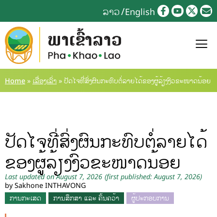
ລາວ
English
Home
»
ເລື່ອງເລົ່າ
»
ປັດໄຈທີ່ສົ່ງຜົນກະທົບຕໍ່ລາຍໄດ້ຂອງຜູ້ລ້ຽງງົວຂະໜາດນ້ອຍ
ປັດໄຈທີ່ສົ່ງຜົນກະທົບຕໍ່ລາຍໄດ້
ຂອງຜູ້ລ້ຽງງົວຂະໜາດນ້ອຍ
Last updated on August 7, 2026
(first published: August 7, 2026)
by Sakhone INTHAVONG
ການກະເສດ
ການສຶກສາ ແລະ ຄົ້ນຄວ້າ
ຜູ້ປະກອບການ