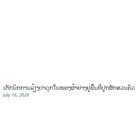
ເຕັກນິກການລ້ຽງປາດຸກໃນໜອງຜ້າຢາງຢູ່ພື້ນທີ່ປູກຜັກສວນຄົວ
July 16, 2026