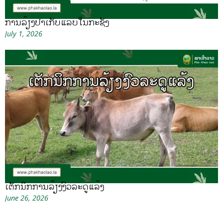
ການລ້ຽງປາເກັບແລບໃນກະຊັງ
July 1, 2026
ເຕັກນິກການລ້ຽງງົວລະດູແລ້ງ
June 26, 2026