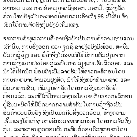
ອາກອນ ແລະ ການຂໍອານຸຍາດສົ່ງອອກ. ນອກນີ້, ຜູ້ລ້ຽງສັດ
ສ່ວນໃຫຍ່ຍັງເປັນຂະໜາດນ້ອຍກວມເອົາເຖິງ 98 ເປີເຊັນ ຈຶ່ງ
ເຮັດໃຫ້ການຈັດຕັງກຸ່ມຍັງບໍ່ເຂັ້ມແຂງ.
ຈາກການສຳຫຼວດການຊື້-ຂາຍງົວຍັງເປັນການຄ້າຕາມຊາຍແດນ
ເທົ່ານັ້ນ, ການສົ່ງອອກ ແລະ ຈຸດຊື້-ຂາຍງົວຍັງມີໜ້ອຍ. ສະນັ້ນ
ບັນດາຜູ້ລ້ຽງ ແລະ ພໍ່ຄ້າຈຶ່ງໄດ້ສະເໜີໃຫ້ມີການຫັນປ່ຽນຈາກ
ການລ້ຽງແບບປະປ່ອຍສູ່ລະບົບການລ້ຽງແບບຮັບຜິດຊອບ ແລະ
ນຳໃຊ້ເຕັກນິກ ພ້ອມທັງເພີ່ມລາຍຮັບໃຫ້ຊາວກະສິກອນໂດຍ
ການຂະຫຍາຍຈຳນວນຝູງສັດ, ນຳໃຊ້ທົ່ງຫຍ້າທຳມະຊາດ ແລະ
ພືດອາຫານສັດ, ເພີ່ມມູນຄ່າສັດໂດຍການສົ່ງອອກສັດທີ່
ພ້ອມແລ້ວ. ສະເໜີໃຫ້ມີການສ້າງນະໂຍບາຍກັບຊາວກະສິກອນ
ຢູ່ຊົນນະບົດໃຫ້ມີບົດບາດຄວາມສຳຄັນໃນການລ້ຽງງົວເປັນ
ສິນຄ້າແບບຍືນຍົງ ທັງເປັນມິດກັບສິ່ງແວດລ້ອມ, ສ້າງຄວາມ
ເຂັ້ມແຂງໃຫ້ແກ່ຊາວກະສິກອນຂະໜາດນ້ອຍ ໂດຍການຈັດຕັ້ງ
ກຸ່ມ, ສະຫະກອນຫຼຸດຜ່ອນຜົນກະທົບຕໍ່ຄອບຄົວທຸກຍາກໂດຍ