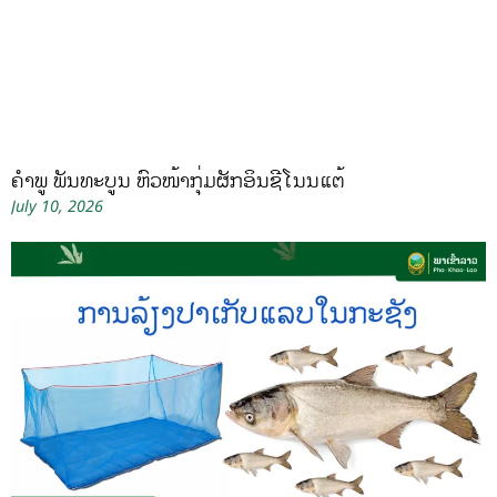
ຄໍາພູ ພັນທະບູນ ຫົວໜ້າກຸ່ມຜັກອິນຊີໂນນແຕ້
July 10, 2026