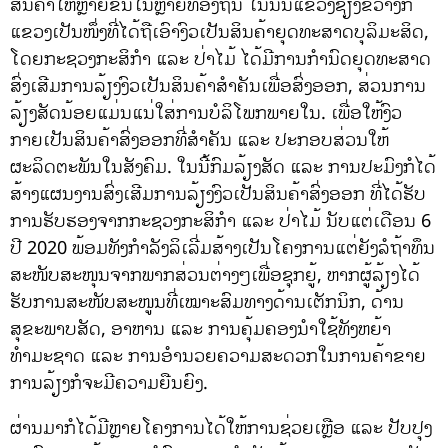
ສິນຄ້າໃຫ້ຫຼາຍຂຶ້ນໃນຫຼາຍທ້ອງຖິ່ນ ໃນນັ້ນແຂວງຊຽງຂວາງກໍ
ແຂວງເປັນໜຶ່ງທີ່ໄດ້ຖືເອົາງົວເປັນສິນຄ້າຍຸດທະສາດບຸລິມະສິດ,
ໂດຍກະຊວງກະສິກຳ ແລະ ປ່າໄມ້ ໄດ້ມີການກຳນົດຍຸດທະສາດ
ສົ່ງເສີມການລ້ຽງງົວເປັນສິນຄ້າສຳຄັນເພື່ອສົ່ງອອກ, ສ່ວນການ
ລ້ຽງສັດນ້ອຍແມ່ນແນ່ໃສ່ການບໍລິໂພກພາຍໃນ. ເພື່ອໃຫ້ງົວ
ກາຍເປັນສິນຄ້າສົ່ງອອກທີ່ສຳຄັນ ແລະ ປະກອບສ່ວນໃຫ້
ຜະລິດຕະພັນໃນສັງຄົມ. ໃນນີ້ກົມລ້ຽງສັດ ແລະ ການປະມົງກໍໄດ້
ສ້າງແຜນງານສົ່ງເສີມການລ້ຽງງົວເປັນສິນຄ້າສົ່ງອອກ ທີ່ໄດ້ຮັບ
ການຮັບຮອງຈາກກະຊວງກະສິກຳ ແລະ ປ່າໄມ້ ນັບແຕ່ເດືອນ 6
ປີ 2020 ພ້ອມທັງກຳລັງລິເລີ່ມສ້າງເປັນໂຄງການແຕ່ຍັງລໍຖ້າທຶນ
ສະໜັບສະໜຸນຈາກພາກສ່ວນຕ່າງໆເພື່ອຊຸກຍູ້, ຫາກຜູ້ລ້ຽງໄດ້
ຮັບການສະໜັບສະໜູນທີ່ເໝາະສົມທາງດ້ານເຕັກນິກ, ດ້ານ
ສຸຂະພາບສັດ, ອາຫານ ແລະ ການຄຸ້ມຄອງນຳໃຊ້ທັງຫຍ້າ
ທຳມະຊາດ ແລະ ການອຳນວຍຄວາມສະດວກໃນການຄ້າຂາຍ
ການລ້ຽງກໍຈະມີຄວາມຍືນຍົງ.
ຜ່ານມາກໍໄດ້ມີຫຼາຍໂຄງການໄດ້ໃຫ້ການຊ່ວຍເຫຼືອ ແລະ ປັບປຸງ