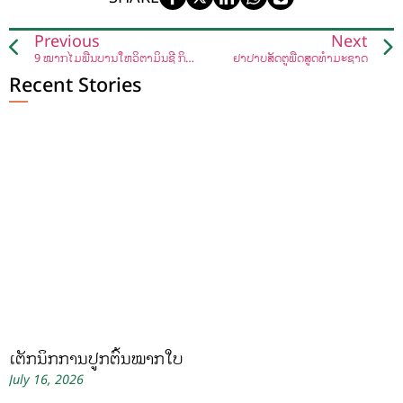
Previous
Next
9 ໝາກໄມ້ພື້ນບ້ານໃຫ້ວິຕາມິນຊີ ກິນແລ້ວສຸຂະພາບດີ
ຢາປາບສັດຕູພືດສູດທຳມະຊາດ
Recent Stories
ເຕັກນິກການປູກຕົ້ນໝາກໃບ
July 16, 2026