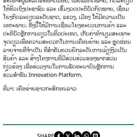
ສະເພາະຜູ້ຜະລິດຂະໜາດນ້ອຍ, ເຜີຍແຜ່ກົດໝາຍ, ກົດລະບຽບ
ໃຫ້ທົ່ວເຖິງປະຊາຊົນ ແລະ ເຂັ້ມງວດປະຕິບັດກົດໝາຍ, ເຊື່ອມ
ໂຍງກົດລະບຽບລະດັບຊາດ, ແຂວງ, ເມືອງ ໃຫ້ມີຄວາມເປັນ
ເອກະພາບ. ທັງນີ້້ໃຫ້ມີການເຊື່ອມໂຍງຂະບວນການຄ້າ ແລະ
ປະຕິບັດຫຼັກການດຽວໃນທົ່ວປະເທດ, ເກັບຄ່າທຳນຽມສະເພາະ
ຈຸດດຽວເພື່ອຄວາມສະດວກໃນການເຄື່ອນຍ້າຍ ແລະ ຫຼຸດຜ່ອນ
ລາຍຈ່າຍທີ່ຈຳເປັນ ທີ່ສຳຄັນຄວນຍົກລະດັບການລ້ຽງງົວເປັນ
ສິນຄ້າ ແລະ ສ້າງໂຄງການທີ່ມີສ່ວນຮ່ວມຂອງພາກສ່ວນ
ກ່ຽວຂ້ອງ ເພື່ອຮ່ວມງານໃນການພັດທະນາບົນຫຼັກການ
ຮ່ວມສຳພັນ Innovation Platform.
ທີ່ມາ: ເຄືອຂ່າຍຊາວກະສິກອນລາວ
SHARE