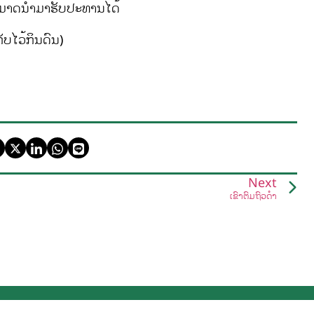
ສາມາດນຳມາຮັບປະທານໄດ້
ບໄວ້ກິນດົນ)
Next
ເຂົ້າຕົ້ມຖົ່ວດຳ