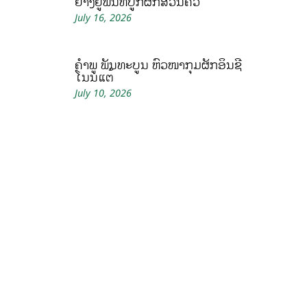
ຢາງຢູ່ພື້ນທີ່ປູກຜັກສວນຄົວ
July 16, 2026
ຄໍາພູ ພັນທະບູນ ຫົວໜ້າກຸ່ມຜັກອິນຊີ
ໂນນແຕ້
July 10, 2026