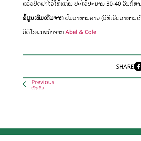
ແລ້ວປິດຝາໄວ້ໃຫ້ແໜ້ນ ປະໄວ້ປະມານ 30-40 ວັນກໍ່
ຂໍ້ມູນເພີ່ມເຕີມຈາກ
ປຶ້ມອາຫານລາວ (ວິທີເຮັດອາຫານເກັ
ວີດີໂອແນະນຳຈາກ
Abel & Cole
SHARE
Previous
ໜັງເຄັມ