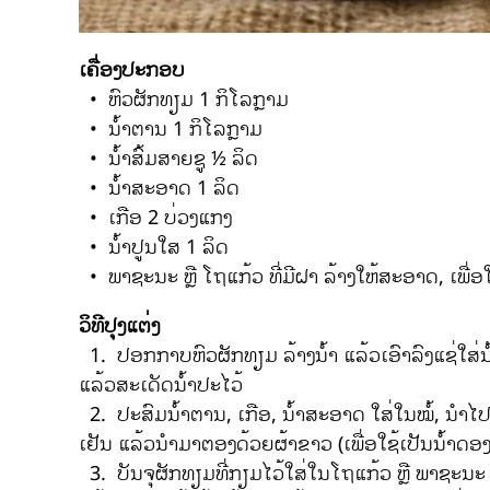
ເຄື່ອງປະກອບ
• ຫົວຜັກທຽມ 1 ກິໂລກຼາມ
• ນ້ຳຕານ 1 ກິໂລກຼາມ
• ນ້ຳສົ້ມສາຍຊູ ½ ລິດ
• ນ້ຳສະອາດ 1 ລິດ
• ເກືອ 2 ບ່ວງແກງ
• ນ້ຳປູນໃສ 1 ລິດ
• ພາຊະນະ ຫຼື ໂຖແກ້ວ ທີ່ມີຝາ ລ້າງໃຫ້ສະອາດ, ເພື່
ວິທີປຸງແຕ່ງ
1. ປອກກາບຫົວຜັກທຽມ ລ້າງນ້ຳ ແລ້ວເອົາລົງແຊ່ໃສ່ນ
ແລ້ວສະເດັດນ້ຳປະໄວ້
2. ປະສົມນ້ຳຕານ, ເກືອ, ນ້ຳສະອາດ ໃສ່ໃນໝໍ້, ນຳໄປຕົ້
ເຢັນ ແລ້ວນຳມາຕອງດ້ວຍຜ້າຂາວ (ເພື່ອໃຊ້ເປັນນ້ຳດອງ
3. ບັນຈຸຜັກທຽມທີ່ກຽມໄວ້ໃສ່ໃນໂຖແກ້ວ ຫຼື ພາຊະນະ 