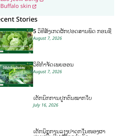
Buffalo skin
cent Stories
5 ວິທີສັງເກດຜັກປອດສານພິດ ກ່ອນຊື້
August 7, 2026
ວິທີກໍາຈັດເພ້ຍອ່ອນ
August 7, 2026
ເຕັກນິກການປູກຕົ້ນໝາກໃບ
July 16, 2026
ເຕັກນິກການລ້ຽງປາດຸກໃນໜອງຜ້າ