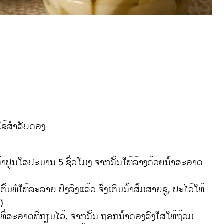
ອໃຊ້ສຳລັບດອງ
້ຳປູນໃສປະມານ 5 ຊົ່ວໂມງ ຈາກນັ້ນໃຫ້ລ້າງດ້ວຍນ້ຳສະອາດ
ມພໍໃຫ້ລະລາຍ ປົງລົງແລ້ວ ຈຶ່ງເຕີມນ້ຳສົ້ມສາຍຊູ, ປະໄວ້ໃຫ້
)
ທີ່ສະອາດທີ່ກຽມໄວ້. ຈາກນັ້ນ ຖອກນ້ຳດອງລົງໃສ່ໃຫ້ຖ້ວມ