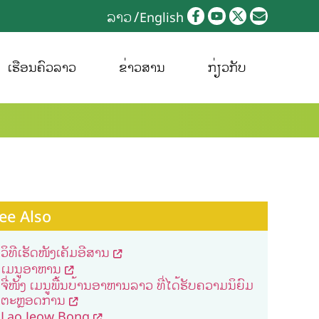
ລາວ
English
ເຮືອນຄົວລາວ
ຂ່າວສານ
ກ່ຽວກັບ
ee Also
ວິທີເຮັດໜັງເຄັມອີສານ
ເມນູອາຫານ
ຈີ່ໜັງ ເມນູພື້ນບ້ານອາຫານລາວ ທີ່ໄດ້ຮັບຄວາມນິຍົມ
ຕະຫຼອດການ
Lao Jeow Bong