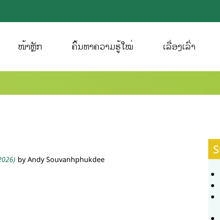
ໜ້າຫຼັກ
ຄົ້ນຫາຄວາມຮູ້ໃໝ່
ເລື່ອງເລົ່າ
S
 2026)
by Andy Souvanhphukdee