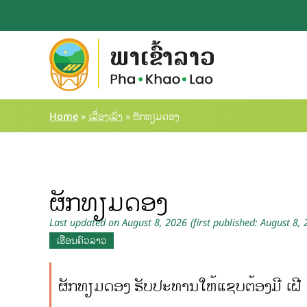
Home
»
ເລື່ອງເລົ່າ
»
ຜັກທຽມດອງ
ຜັກທຽມດອງ
Last updated on August 8, 2026
(first published: August 8,
ເຮືອນຄົວລາວ
ຜັກທຽມດອງ ຮັບປະທານໃຫ້ແຊບຕ້ອງມີ ເຝີ