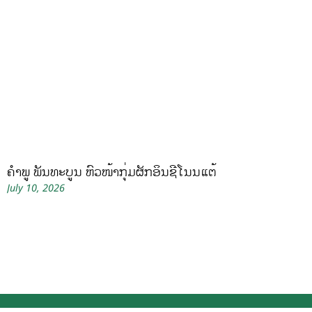
ຄໍາພູ ພັນທະບູນ ຫົວໜ້າກຸ່ມຜັກອິນຊີໂນນແຕ້
July 10, 2026