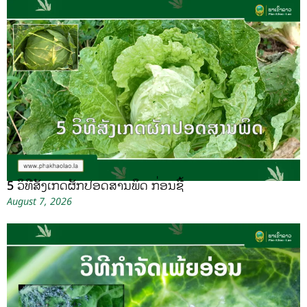
5 ວິທີສັງເກດຜັກປອດສານພິດ ກ່ອນຊື້
August 7, 2026