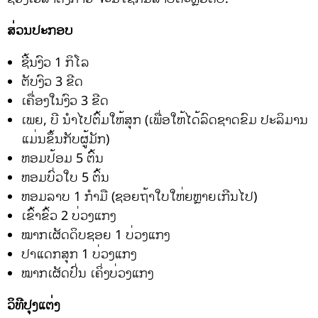
ສ່ວນປະກອບ
ຊີ້ນງົວ 1 ກິໂລ
ຕັບງົວ 3 ຂີດ
ເຄື່ອງໃນງົວ 3 ຂີດ
ເພຍ, ບີ ນໍາໄປຕົ້ມໃຫ້ສຸກ (ເພື່ອໃຫ້ໄດ້ລົດຊາດຂົມ ປະລິມານ
ແມ່ນຂຶ້ນກັບຜູ້ມັກ)
ຫອມປ້ອມ 5 ຕົ້ນ
ຫອມບົ່ວໃບ 5 ຕົ້ນ
ຫອມລາບ 1 ກຳມື (ຊອຍຖ້າໃບໃຫ່ຍຫຼາຍເກີນໄປ)
ເຂົ້າຂົ້ວ 2 ບ່ວງແກງ
ໝາກເຜັດດິບຊອຍ 1 ບ່ວງແກງ
ປາແດກສຸກ 1 ບ່ວງແກງ
ໝາກເຜັດປົ່ນ ເຄິ່ງບ່ວງແກງ
ວິທີປຸງແຕ່ງ