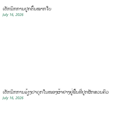
ເຕັກນິກການປູກຕົ້ນໝາກໃບ
July 16, 2026
ເຕັກນິກການລ້ຽງປາດຸກໃນໜອງຜ້າຢາງຢູ່ພື້ນທີ່ປູກຜັກສວນຄົວ
July 16, 2026