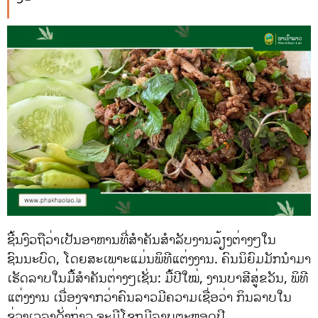
ຊີ້ນງົວຖືວ່າເປັນອາຫານທີ່ສຳຄັນສຳລັບງານລ້ຽງຕ່າງໆໃນ
ຊົນນະບົດ, ໂດຍສະເພາະແມ່ນພິທີແຕ່ງງານ. ຄົນນິຍົມມັກນໍາມາ
ເຮັດລາບໃນມື້ສໍາຄັນຕ່າງໆເຊັ່ນ: ມື້ປີໃໝ່, ງານບາສີສູ່ຂວັນ, ພິທີ
ແຕ່ງງານ ເນື່ອງຈາກວ່າຄົນລາວມີຄວາມເຊື່ອວ່າ ກິນລາບໃນ
ຊ່ວງເວລາດັ່ງກ່າວ ຈະມີໂຊກມີລາບຕະຫຼອດປີ.