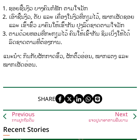
ຊອຍຊີ້ນງົວ ບາງຄົນກໍຟັກ ຕາມໃຈມັກ
ເອົາຊີ້ນງົວ, ຕັບ ແລະ ເຄື່ອງໃນງົວທີ່ກຽມໄວ້, ໝາກເຜັດຊອຍ
ແລະ ເຂົ້າຂົ້ວ ມາຄົນໃຫ້ເຂົ້າກັນ ປຸງລົດຊາດຕາມໃຈມັກ
ຕາມດ້ວຍຫອມທີ່ກະກຽມໄວ້ ຄົນໃຫ້ເຂົ້າກັນ ຊິມເບິ່ງໃຫ້ໄດ້
ລົດຊາດຕາມທີ່ຕ້ອງການ.
ແນະນຳ: ກິນກັບຜັກກາດຂິ້ວ, ຜັກຕິ້ວອ່ອນ, ໝາກແຕງ ແລະ
ໝາກເຜັດອ່ອນ.
SHARE
Previous
Next
ການປູກຖົ່ວດິນ
ແຈ່ວປູນາອາຫານພື້ນບ້ານ
Recent Stories