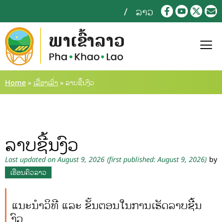
ລາວ
Home
»
ເລື່ອງເລົ່າ
»
ລາບຊີ້ນງົວ
ລາບຊີ້ນງົວ
Last updated on August 9, 2026
(first published: August 9, 2026)
by
ເຮືອນຄົວລາວ
ແນະນໍາວິທີ ແລະ ຂັ້ນຕອນໃນການເຮັດລາບຊີ້ນ
ງົວ