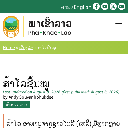
ລາວ
English
Home
»
ເລື່ອງເລົ່າ
»
ສ້າໂລຊີ້ນໝູ
ສ້າໂລຊີ້ນໝູ
Last updated on August 8, 2026
(first published: August 8, 2026)
by Andy Souvanhphukdee
ເຮືອນຄົວລາວ
ສ້າໂລ ອາຫານຈາກຊາວໄຕລື (ໄທລື້) ມີຫຼາກຫຼາຍ