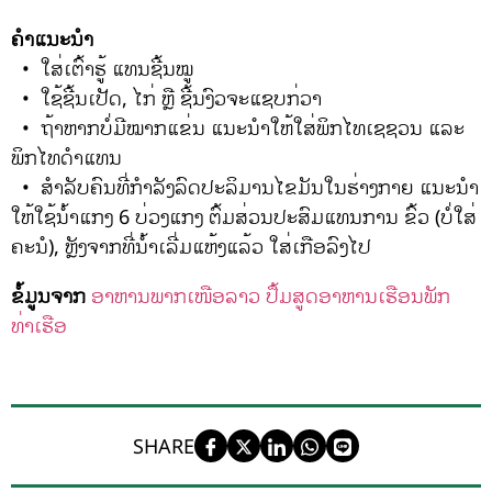
ຄຳແນະນຳ
• ໃສ່ເຕົ້າຮູ້ ແທນຊີ້ນໝູ
• ໃຊ້ຊີ້ນເປັດ, ໄກ່ ຫຼື ຊີ້ນງົວຈະແຊບກ່ວາ
• ຖ້າຫາກບໍ່ມີໝາກແຂ່ນ ແນະນຳໃຫ້ໃສ່ພິກໄທເຊຊວນ ແລະ
ພິກໄທດຳແທນ
• ສຳລັບຄົນທີ່ກຳລັງລົດປະລິມານໄຂມັນໃນຮ່າງກາຍ ແນະນຳ
ໃຫ້ໃຊ້ນ້ຳແກງ 6 ບ່ວງແກງ ຕົ້ມສ່ວນປະສົມແທນການ ຂົ້ວ (ບໍ່ໃສ່
ຄະນໍ), ຫຼັງຈາກທີ່ນ້ຳເລີ່ມແຫ້ງແລ້ວ ໃສ່ເກືອລົງໄປ
ຂໍ້ມູນຈາກ
ອາຫານພາກເໜືອລາວ
ປຶ້ມສູດອາຫານເຮືອນພັກ
ທ່າເຮືອ
SHARE