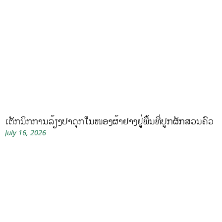
ເຕັກນິກການລ້ຽງປາດຸກໃນໜອງຜ້າຢາງຢູ່ພື້ນທີ່ປູກຜັກສວນຄົວ
July 16, 2026