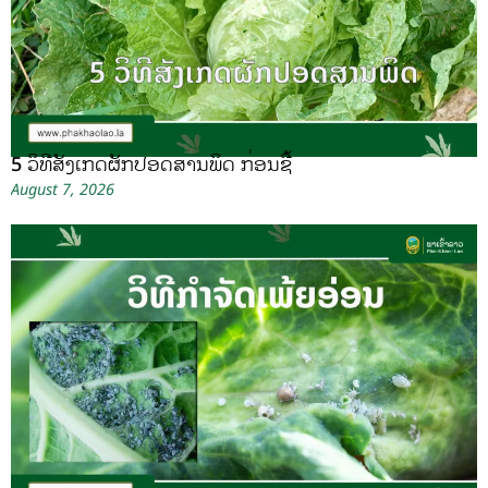
5 ວິທີສັງເກດຜັກປອດສານພິດ ກ່ອນຊື້
August 7, 2026