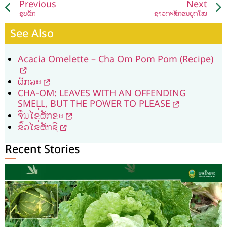
Previous
Next
ຊຸບຜັກ
ຊາວກະສິກອນຍຸກໃໝ່
See Also
Acacia Omelette – Cha Om Pom Pom (Recipe)
ຜັກລະ
CHA-OM: LEAVES WITH AN OFFENDING
SMELL, BUT THE POWER TO PLEASE
ຈືນໄຂ່ຜັກຂະ
ຂົ້ວໄຂ່ຜັກຊີ
Recent Stories