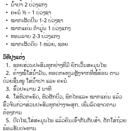
• ນ້ຳປາ 2 ບ່ວງແກງ
• ຄະນໍ ½ – 1 ບ່ວງຊາ
• ໝາກເຜັດປົ່ນ 1-2 ບ່ວງຊາ
• ໝາກແຄ່ນ ຕຳມູ່ນ 1 ບ່ວງແກງ
• ຫອມລາບ 2-3 ບ່ວງແກງ
• ໝາກເຜັດດິບ 1 ໜ່ວຍ, ຊອຍ
ວິທີປຸງແຕ່ງ
1. ຊອຍສ່ວນປະສົມທຸກຢ່າງທີ່ມີ ຍົກເວັ້ນສະມຸນໄພ
2. ຄ້າງໝໍ້ໃສ່ນໍ້າມັນ, ທອດກະທຽມຫຼັງຈາກທີ່ໝໍ້ຮ້ອນ ຕາມ
ດ້ວຍຊີ້ນໝູ ໃສ່ນໍ້າປາ ແລະ ຄະນໍ
3. ຂົ້ວປະມານ 2 ນາທີ
4. ໃສ່ຫົວກະຣົດ, ຫົວຜັກບົ່ວ, ພິກໄທແລະ ໝາກແຄ່ນ ແລ້ວ
ຂົ້ວຈົນກ່ວາສ່ວນປະສົມທຸກຢ່າງຈະສຸກ. ເພີ່ມລົດຊາດຕາມ
ຕ້ອງການ
5. ປິດໄຟ,ໃສ່ສະມຸນໄພ ແລ້ວຄົນເຂົ້າກັນກັບສ້າ. ຕັກໃສ່ຖ້ວຍ
ພ້ອມຮັບປະທານ