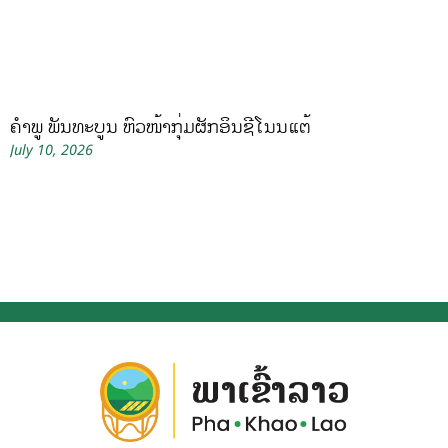
ຄໍາພູ ພັນທະບູນ ຫົວໜ້າກຸ່ມຜັກອິນຊີໂນນແຕ້
July 10, 2026