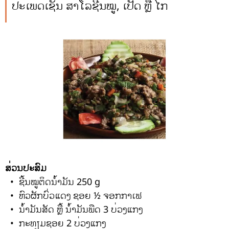
ປະເພດເຊັ່ນ ສ້າໂລ້ຊີ້ນໝູ, ເປັດ ຫຼື ໄກ່
ສ່ວນປະສົມ
• ຊີ້ນໝູຕິດນ້ຳມັນ 250 g
• ຫົວຜັກບົ່ວແດງ ຊອຍ ½ ຈອກກາເຟ
• ນ້ຳມັນສັດ ຫຼື້ ນ້ຳມັນພືດ 3 ບ່ວງແກງ
• ກະທຽມຊອຍ 2 ບ່ວງແກງ