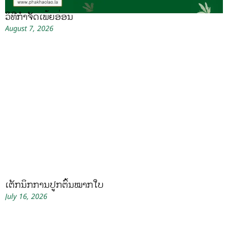
ວິທີກໍາຈັດເພ້ຍອ່ອນ
August 7, 2026
ເຕັກນິກການປູກຕົ້ນໝາກໃບ
July 16, 2026