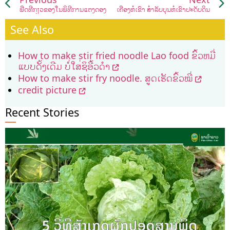
ພືດທີ່ກ່ຽວຂ້ອງໃນພິທີການແຕ່ງດອງ
ເຄື່ອງຫໍ່ເຂົ້າ ສຳລັບບຸນຫໍ່ເຂົ້າປະດັບດິນ
See Also
How to make stir fried noodle Lao food ຂົ້ວຫມີ່
ແບບດັ້ງເດີມ ບໍ່ໃສ່ຊິອີ້ວດຳ
How to make stir fry noodle. ສູດເຮັດຂົ້ວໝີ່
credit picture
Recent Stories