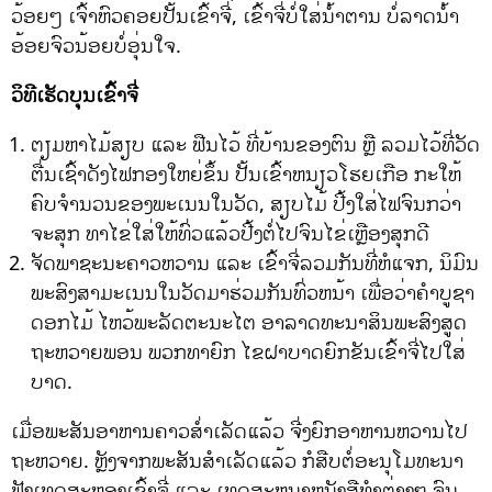
ວ້ອຍໆ ເຈົ້າຫົວຄອຍປັ້ນເຂົ້າຈີ່, ເຂົ້າຈີ່ບໍ່ໃສ່ນ້ຳຕານ ບໍ່ລາດນ້ຳ
ອ້ອຍຈົວນ້ອຍບໍ່ອຸ່ນໃຈ.
ວິທີເຮັດບຸນເຂົ້າຈີ່
ຕຽມຫາໄມ້ສຽບ ແລະ ຟືນໄວ້ ທີ່ບ້ານຂອງຕົນ ຫຼື ລວມໄວ້ທີ່ວັດ
ຕື່ນເຊົ້າດັງໄຟກອງໃຫຍ່ຂຶ້ນ ປັ້ນເຂົ້າຫນຽວໂຮຍເກືອ ກະໃຫ້
ຄົບຈຳນວນຂອງພະເນນໃນວັດ, ສຽບໄມ້ ປີ້ງໃສ່ໄຟຈົນກວ່າ
ຈະສຸກ ທາໄຂ່ໃສ່ໃຫ້ທົ່ວແລ້ວປີ້ງຕໍ່ໄປຈົນໄຂ່ເຫຼືອງສຸກດີ
ຈັດພາຊະນະຄາວຫວານ ແລະ ເຂົ້າຈີ່ລວມກັນທີ່ຫໍແຈກ, ນິມົນ
ພະສົງສາມະເນນໃນວັດມາຮ່ວມກັນທົ່ວຫນ້າ ເພື່ອວ່າຄຳບູຊາ
ດອກໄມ້ ໄຫວ້ພະລັດຕະນະໄຕ ອາລາດທະນາສິນພະສົງສູດ
ຖະຫວາຍພອນ ພວກທາຍົກ ໄຂຝາບາດຍົກຂັນເຂົ້າຈີ່ໄປໃສ່
ບາດ.
ເມື່ອພະສັນອາຫານຄາວສ່ຳເລັດແລ້ວ ຈີ່ງຍົກອາຫານຫວານໄປ
ຖະຫວາຍ. ຫຼັງຈາກພະສັນສຳເລັດແລ້ວ ກໍສືບຕໍ່ອະນຸໂມທະນາ
ຟັງເທດສະຫຼອງເຂົ້າຈີ່ ແລະ ເທດສະຫນາຫນັງສືທຳຕ່າງໆ ຈົນ