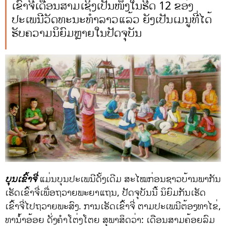
ເຂົ້າຈີ່ເດືອນສາມເຊິ່ງເປັນໜຶ່ງໃນຮີດ 12 ຂອງ
ປະເພນີວັດທະນະທຳລາວແລ້ວ ຍັງເປັນເມນູທີ່ໄດ້
ຮັບຄວາມນິຍົມຫຼາຍໃນປັດຈຸບັນ
ບຸນເຂົ້າຈີ່
ແມ່ນບຸນປະເພນີດັ້ງເດີມ ສະໄໝກ່ອນຊາວບ້ານພາກັນ
ເຮັດເຂົ້າຈີ່ເພື່ອຖວາຍພະຍາແຖນ, ປັດຈຸບັນນີ້ ນິຍົມກັນເຮັດ
ເຂົ້າຈີ່ໄປຖວາຍພະສົງ. ການເຮັດເຂົ້າຈີ່ ຕາມປະເພນີຕ້ອງທາໄຂ່,
ທານ້ຳອ້ອຍ ດັ່ງຄຳໂຕ່ງໂຕຍ ສຸພາສິດວ່າ: ເດືອນສາມຄ້ອຍລົມ