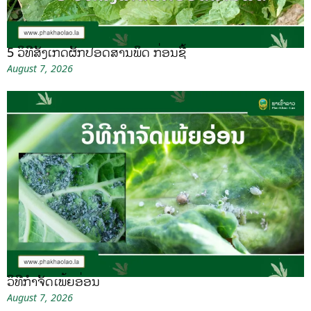
5 ວິທີສັງເກດຜັກປອດສານພິດ ກ່ອນຊື້
August 7, 2026
ວິທີກໍາຈັດເພ້ຍອ່ອນ
August 7, 2026