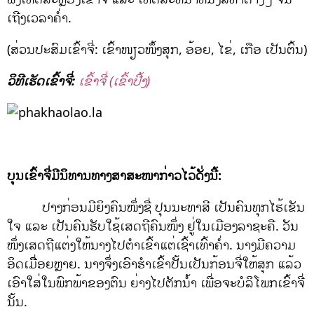
ເຖີງເວລາຄໍ່າ.
(ສ່ວນປະສົມເຂົ້າຈີ່: ເຂົ້າໜຽວໜຶ້ງສຸກ, ອ້ອຍ, ໄຂ່, ເກືອ ເປັນຕົ້ນ)
ວິທີເຮັດເຂົ້າຈີ່:
ເຂົ້າຈີ່ (ເຂົ້າປີ້ງ)
ບຸນເຂົ້າຈີ່ມີນິທານທາງສາສະໜາກ່າວໄວ້ດັ່ງນີ້:
ປາງກ່ອນມີຍິງຄົນໜຶ່ງຊື່ ປຸນນະທາສີ ເປັນຄົນທຸກໄຮ້ເຂັນ
ໃຈ ແລະ ເປັນຄົນຮັບໃຊ້ເສດຖີຄົນໜຶ່ງ ຢູ່ໃນເມືອງລາຊະຄື. ວັນ
ໜຶ່ງເສດຖີແຕ່ງໃຫ້ນາງໄປຕຳເຂົ້າແຕ່ເຊົ້າເທົ້າຄ່ຳ. ນາງມີຄວາມ
ອິດເມື່ືອຍຫຼາຍ. ນາງຈຶ່ງເອົາຮຳເຂົ້າປັ້ນເປັນກ້ອນຈີ່ໃຫ້ສຸກ ແລ້ວ
ເອົາໃສ່ໃນພົກພ້າຂອງຕົນ ຍ່າງໄປຕັກນ້ຳ ເພື່ອຈະບໍລິໂພກເຂົ້າຈີ່
ນັ້ນ.