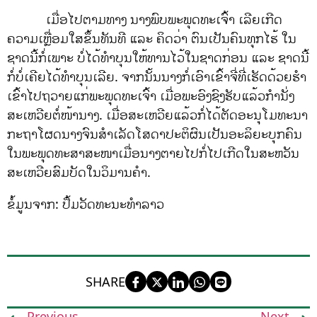
ເມື່ອໄປຕາມທາງ ນາງພົບພະພຸດທະເຈົ້າ ເລີຍເກີດ
ຄວາມເຫຼື່ອມໃສຂຶ້ນທັນທີ ແລະ ຄິດວ່າ ຕົນເປັນຄົນທຸກໄຮ້ ໃນ
ຊາດນີ້ກໍ່ເພາະ ບໍ່ໄດ້ທຳບຸນໃຫ້ທານໄວ້ໃນຊາດກ່ອນ ແລະ ຊາດນີ້
ກໍ່ບໍ່ເຄີຍໄດ້ທຳບຸນເລີຍ. ຈາກນັ້ນນາງກໍ່ເອົາເຂົ້າຈີ່ທີ່ເຮັດດ້ວຍຮຳ
ເຂົ້າໄປຖວາຍແກ່ພະພຸດທະເຈົ້າ ເມື່ອພະອົງຊົງຮັບແລ້ວກຳນັ່ງ
ສະເຫວີຍຕໍ່ໜ້ານາງ. ເມື່ອສະເຫວີຍແລ້ວກໍ່ໄດ້ຕັດອະນຸໂມທະນາ
ກະຖາໂຜດນາງຈົນສຳເລັດໂສດາປະຕິຜົນເປັນອະລິຍະບຸກຄົນ
ໃນພະພຸດທະສາສະໜາເມື່ອນາງຕາຍໄປກໍ່ໄປເກີດໃນສະຫວັນ
ສະເຫວີຍສົມບັດໃນວິມານຄຳ.
ຂໍ້ມູນຈາກ: ປຶ້ມວັດທະນະທຳລາວ
SHARE
Previous
Next