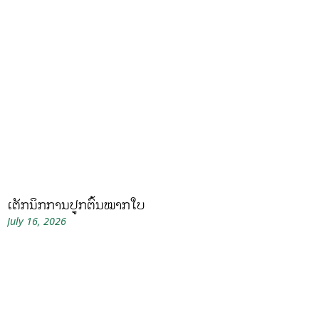
ເຕັກນິກການປູກຕົ້ນໝາກໃບ
July 16, 2026