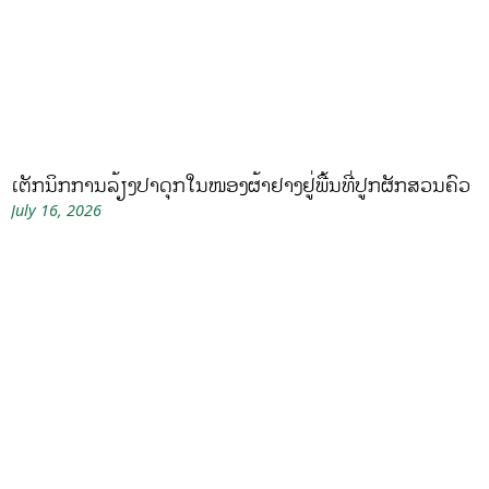
ເຕັກນິກການລ້ຽງປາດຸກໃນໜອງຜ້າຢາງຢູ່ພື້ນທີ່ປູກຜັກສວນຄົວ
July 16, 2026