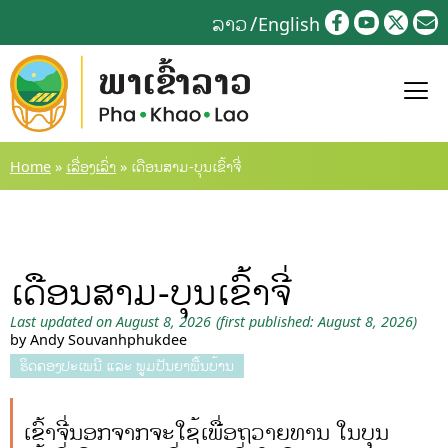
Skip
ລາວ
English
to
content
Home
»
ເລື່ອງເລົ່າ
»
ເດືອນສາມ-ບຸນເຂົ້າຈີ່
ເດືອນສາມ-ບຸນເຂົ້າຈີ່
Last updated on August 8, 2026
(first published: August 8, 2026)
by Andy Souvanhphukdee
ຮິດຄອງປະເພນີ ແລະ ພູມປັນຍາພື້ນບ້ານ
ເຂົ້າຈີ່ນອກຈາກຈະໃຊ້ເພື່ອຖວາຍທານ ໃນບຸນ