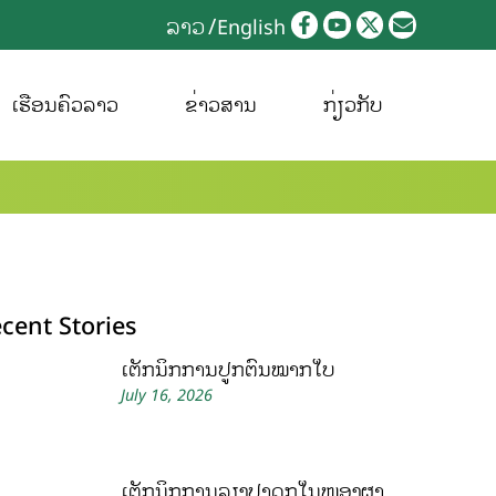
ລາວ
English
ເຮືອນຄົວລາວ
ຂ່າວສານ
ກ່ຽວກັບ
cent Stories
ເຕັກນິກການປູກຕົ້ນໝາກໃບ
July 16, 2026
ເຕັກນິກການລ້ຽງປາດຸກໃນໜອງຜ້າ