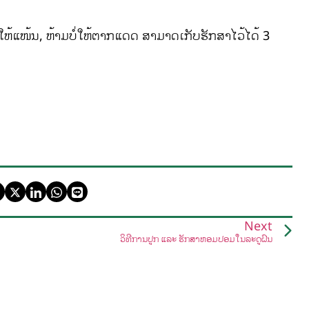
ໃຫ້ແໜ້ນ, ຫ້າມບໍ່ໃຫ້ຕາກແດດ ສາມາດເກັບຮັກສາໄວ້ໄດ້ 3
Next
ວິທີການປູກ ແລະ ຮັກສາຫອມປ້ອມໃນລະດູຝົນ