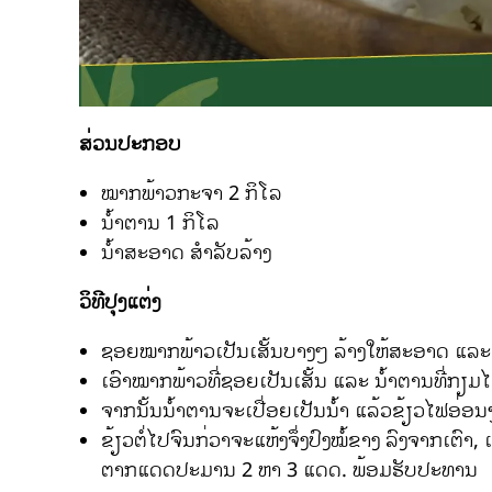
ສ່ວນປະກອບ
ໝາກພ້າວກະຈາ 2 ກິໂລ
ນ້ຳຕານ 1 ກິໂລ
ນ້ຳສະອາດ ສຳລັບລ້າງ
ວິທີປຸງແຕ່ງ
ຊອຍໝາກພ້າວເປັນເສັ້ນບາງໆ ລ້າງໃຫ້ສະອາດ ແລະ 
ເອົາໝາກພ້າວທີ່ຊອຍເປັນເສັ້ນ ແລະ ນ້ຳຕານທີ່ກຽມໄ
ຈາກນັ້ນນ້ຳຕານຈະເປື່ອຍເປັນນ້ຳ ແລ້ວຂ້ຽວໄຟອ່ອນ
ຂ້ຽວຕໍ່ໄປຈົນກ່ວາຈະແຫ້ງຈຶ່ງປົງໝໍ້ຂາງ ລົງຈາກເຕົ
ຕາກແດດປະມານ 2 ຫາ 3 ແດດ. ພ້ອມຮັບປະທານ