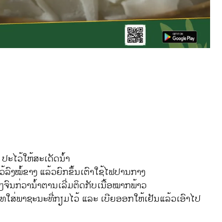
ປະໄວ້ໃຫ້ສະເດັດນ້ຳ
ວ້ລົງໝໍ້ຂາງ ແລ້ວຍົກຂຶ້ນເຕົາໃຊ້ໄຟປານກາງ
ໆຈົນກ່ວານ້ຳຕານເລີ່ມຕິດກັບເນື້ອໝາກພ້າວ
າ, ເທໃສ່ພາຊະນະທີ່ກຽມໄວ້ ແລະ ເບີຍອອກໃຫ້ເຢັນແລ້ວເອົາໄປ