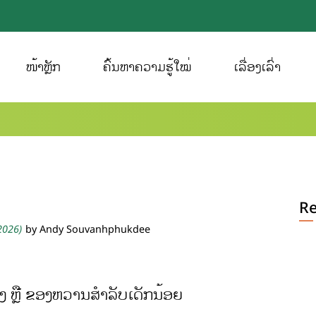
ໜ້າຫຼັກ
ຄົ້ນຫາຄວາມຮູ້ໃໝ່
ເລື່ອງເລົ່າ
Re
 2026)
by Andy Souvanhphukdee
 ຫຼື ຂອງຫວານສຳລັບເດັກນ້ອຍ