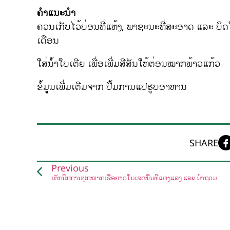
ຄຳແນະນຳ
ຄວນເກັບໄວ້ບ່ອນທີ່ແຫ້ງ, ພາຊະນະທີ່ສະອາດ ແລະ ບິດ
ເດືອນ
ໃສ່ນ້ຳໃບເຕີຍ ເພື່ອເພີ່ມສີສັນໃຫ້ຕ່ອນໝາກພ້າວແກ້ວ
ຂໍ້ມູນເພີ່ມເຕີມຈາກ ປຶ້ມການແປຮູບອາຫານ
SHARE
Previous
ເຕັກນິກການປູກໝາກເຂືອຍາວໃນເຂດພື້ນທີ່ແຫ້ງແລ້ງ ແລະ ນໍ້າຖ້ວມ