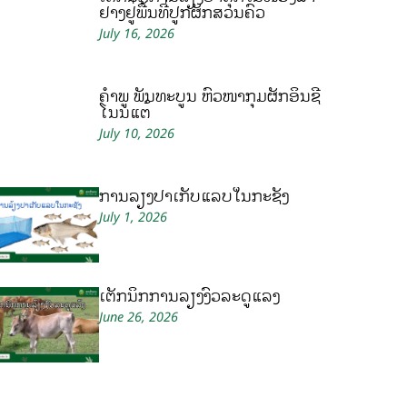
ຢາງຢູ່ພື້ນທີ່ປູກຜັກສວນຄົວ
July 16, 2026
ຄໍາພູ ພັນທະບູນ ຫົວໜ້າກຸ່ມຜັກອິນຊີ
ໂນນແຕ້
July 10, 2026
ການລ້ຽງປາເກັບແລບໃນກະຊັງ
July 1, 2026
ເຕັກນິກການລ້ຽງງົວລະດູແລ້ງ
June 26, 2026