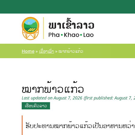
Home
»
ເລື່ອງເລົ່າ
»
ໝາກພ້າວແກ້ວ
ໝາກພ້າວແກ້ວ
Last updated on August 7, 2026
(first published: August 7,
ເຮືອນຄົວລາວ
ຮັບປະທານໝາກພ້າວແກ້ວເປັນອາຫານຫວ່າງ