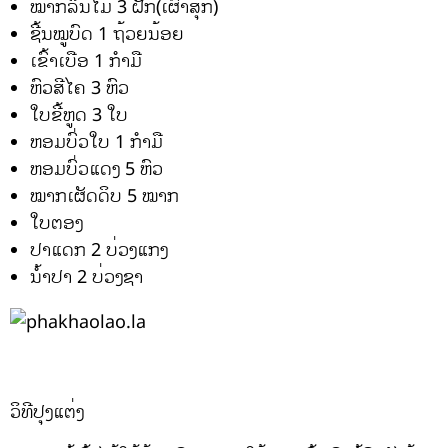
ໝາກລິ້ນໄມ້ 3 ຝັກ(ເຜົາສຸກ)
ຊີ້ນໝູບົດ 1 ຖ້ວຍນ້ອຍ
ເຂົ້າເບືອ 1 ກຳມື
ຫົວສີໄຄ 3 ຫົວ
ໃບຂີ້ຫູດ 3 ໃບ
ຫອມບົ່ວໃບ 1 ກຳມື
ຫອມບົ່ວແດງ 5 ຫົວ
ໝາກເຜັດດິບ 5 ໝາກ
ໃບຕອງ
ປາແດກ 2 ບ່ວງແກງ
ນໍ້າປາ 2 ບ່ວງຊາ
ວິທີປຸງແຕ່ງ