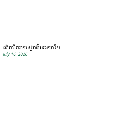
ເຕັກນິກການປູກຕົ້ນໝາກໃບ
July 16, 2026