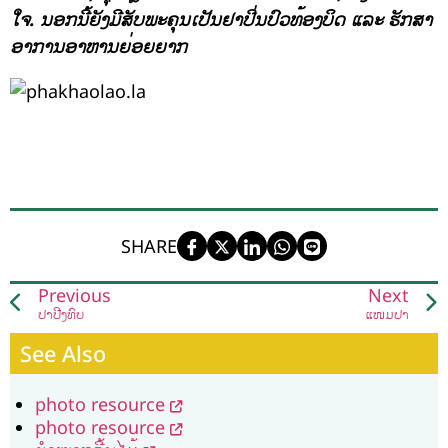
ໃຈ. ນອກນີ້ຍັງມີສັບພະຄຸນເປັນຢາປິ່ນປົວທ້ອງບິດ ແລະ ຮັກສາ
ອາການອາຫານຍ່ອຍຍາກ
SHARE
Previous
Next
ປາປີ້ງທົບ
ແໜມປາ
See Also
photo resource
photo resource