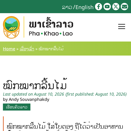
ລາວ
English
Home
»
ເລື່ອງເລົ່າ
»
ໝົກໝາກລີ້ນໄມ້
ໝົກໝາກລີ້ນໄມ້
Last updated on August 10, 2026
(first published: August 10, 2026)
by Andy Souvanphakdy
ເຮືອນຄົວລາວ
ໝົກໝາກລີ້ນໄມ້ ໃສ່ໃບຕອງ ຖືໄດ້ວ່າເປັນອາຫານ