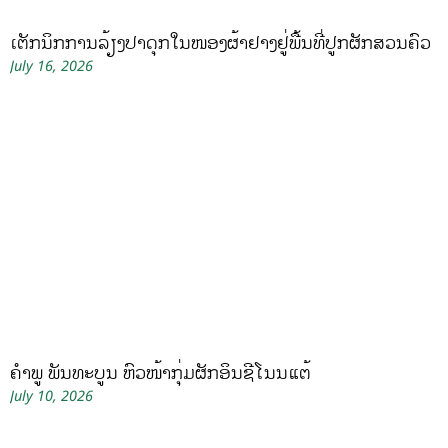
ເຕັກນິກການລ້ຽງປາດຸກໃນໜອງຜ້າຢາງຢູ່ພື້ນທີ່ປູກຜັກສວນຄົວ
July 16, 2026
ຄໍາພູ ພັນທະບູນ ຫົວໜ້າກຸ່ມຜັກອິນຊີໂນນແຕ້
July 10, 2026