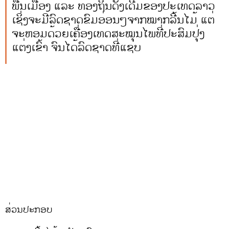
ພື້ນເມືອງ ແລະ ທ້ອງຖິ່ນດັ້ງເດີມຂອງປະເທດລາວ
ເຊິ່ງຈະມີລົດຊາດຂົມອ່ອນໆຈາກໝາກລີ້ນໄມ້ ແຕ່
ຈະຫອມດ້ວຍເຄື່ອງເທດສະໝຸນໄພທີ່ປະສົມປຸ່ງ
ແຕ່ງເຂົ້າ ຈົນໄດ້ລົດຊາດທີ່ແຊບ
ສ່ວນປະກອບ