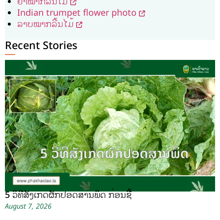
ຍຳໝາກລີ້ນໄມ້
Indian trumpet flower photo
ລາບໝາກລີ້ນໄມ້
Recent Stories
5 ວິທີສັງເກດຜັກປອດສານພິດ ກ່ອນຊື້
August 7, 2026