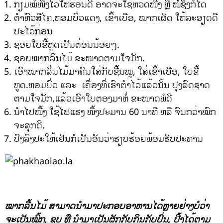
ກຽມໝໍ້ໜື້ງໄວ້ໃຫ້ຮ້ອນດີ ອາດຈະໃຊ້ຫວດໜື້ງ ຫຼື ໝໍ້ຊຶງກໍໄດ້
ຕໍາຫົວສີໄຄ,ຫອມບົ່ວແດງ, ເຂົ້າເບືອ, ໝາກເຜັດ ໃຫ້ລະອຽດດີ
ປະໄວ້ກ່ອນ
ຊອຍໃບຂີ້ຫູດເປັນຕ່ອນນ້ອຍໆ.
ຊອຍໝາກລິນໄມ້ ຂະໜາດຕາມໃຈມັກ.
ເອົາໝາກລິ່ນໄມ້ມາຄົນໃສ່ກັບຊີ້້້ນໝູ, ໃສ່ເຂົ້າເບືືອ, ໃບຂີ້
ຫູດ.ຫອມບົ່ວ ແລະ ເຄື່ອງທີ່ເຮົາຕຳໄວ້ແລ້ວນັ້ນ ປຸງລົດຊາດ
ຕາມໃຈມັກ,ແລ້ວເອົາໃບຕອງມາຫໍ່ ຂະໜາດພໍດີ
ນຳໄປໜື້ງ ໃຊ້ໄຟແຮງ ໜື້ງປະມານ 60 ນາທີ ຫລື ຈົນກວ່າໝົກ
ຈະສຸກດີ.
ປົງລົງປະໃຫ້ເຢັນກໍເປັນອັນວ່າຮຽບຮ້ອຍພ້ອມຮັບປະທານ
ໝາກລີ້ນໄມ້ ສາມາດນຳມາປະກອບອາຫານໄດ້ຫຼາຍຢ່າງບໍວ່າ
ຈະເປັນໝົ້ກ, ຊຸບ ຫຼື ນຳມາເປັນຜັກກັບກິນກັບປົ່ນ, ປີ້ງໄດ້ຕາມ